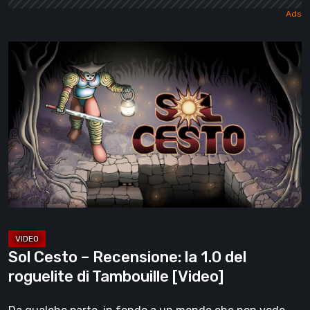
Sol
Cesto
–
Recensione:
la
1.0
del
roguelite
di
Tambouille
[Video]
Sol Cesto – Recensione: la 1.0 del
roguelite di Tambouille [Video]