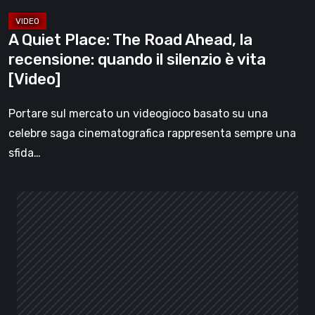
il
silenzio
A Quiet Place: The Road Ahead, la
è
recensione: quando il silenzio è vita
vita
[Video]
[Video]
Portare sul mercato un videogioco basato su una
celebre saga cinematografica rappresenta sempre una
sfida…