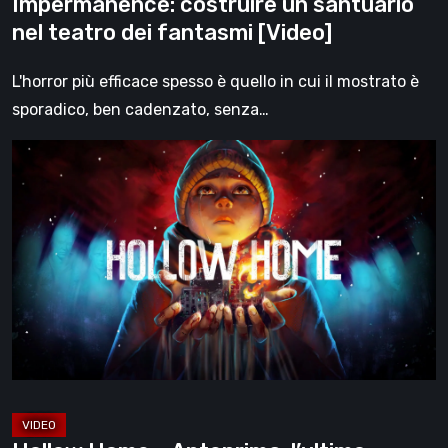
Impermanence: costruire un santuario
nel teatro dei fantasmi [Video]
L'horror più efficace spesso è quello in cui il mostrato è
sporadico, ben cadenzato, senza…
Hollow
Home
–
Anteprima:
l’ultimo
giorno
normale
[Video]