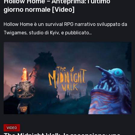
Hollow Home – Anteprima: l’ultimo
giorno normale [Video]
Hollow Home è un survival RPG narrativo sviluppato da
Twigames, studio di Kyiv, e pubblicato…
The
Midnight
Walk,
la
recensione:
una
malinconica
fiaba
gotica
che
trova