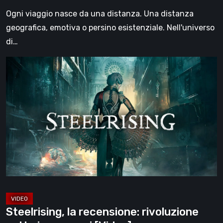
[Video]
Ogni viaggio nasce da una distanza. Una distanza
geografica, emotiva o persino esistenziale. Nell'universo
di…
Steelrising,
la
recensione:
rivoluzione
sotto
ingranaggi
[Video]
Steelrising, la recensione: rivoluzione