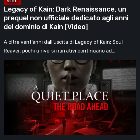
agli
Legacy of Kain: Dark Renaissance, un
anni
prequel non ufficiale dedicato agli anni
del
del dominio di Kain [Video]
dominio
di
A oltre vent'anni dall'uscita di Legacy of Kain: Soul
Kain
Reaver, pochi universi narrativi continuano ad…
[Video]
A
Quiet
Place:
The
Road
Ahead,
la
recensione:
quando