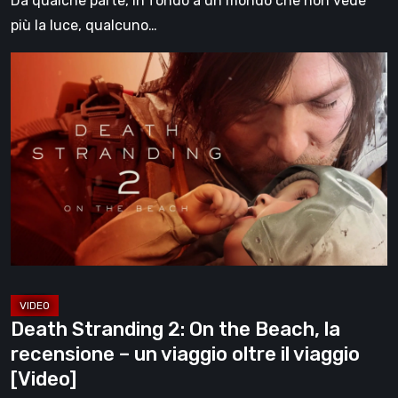
Da qualche parte, in fondo a un mondo che non vede
più la luce, qualcuno…
Death
Stranding
2:
On
the
Beach,
la
recensione
–
un
viaggio
Death Stranding 2: On the Beach, la
oltre
recensione – un viaggio oltre il viaggio
il
[Video]
viaggio