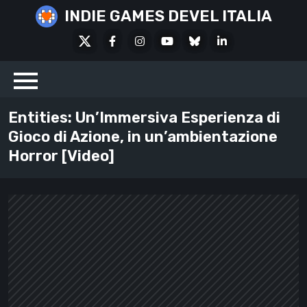
Skip
INDIE GAMES DEVEL ITALIA
to
X
Facebook
Instagram
Youtube
Bluesky
LinkedIn
content
Social
Entities: Un’Immersiva Esperienza di
Gioco di Azione, in un’ambientazione
Horror [Video]