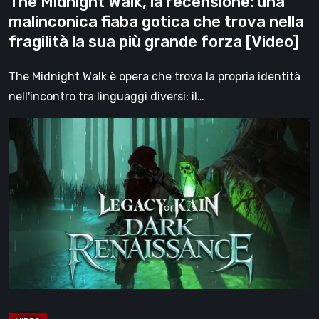
The Midnight Walk, la recensione: una
nella
malinconica fiaba gotica che trova nella
fragilità
fragilità la sua più grande forza [Video]
la
sua
The Midnight Walk è opera che trova la propria identità
più
nell'incontro tra linguaggi diversi: il…
grande
Legacy
forza
of
[Video]
Kain:
Dark
Renaissance,
un
prequel
non
ufficiale
dedicato