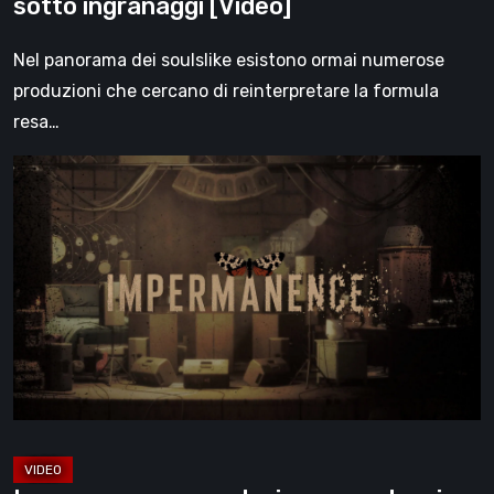
sotto ingranaggi [Video]
Nel panorama dei soulslike esistono ormai numerose
produzioni che cercano di reinterpretare la formula
resa…
Impermanence:
costruire
un
santuario
nel
teatro
dei
fantasmi
[Video]