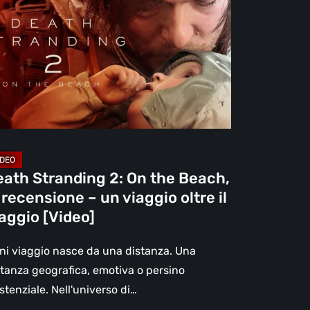
e
ach,
censione
aggio
eath Stranding 2: On the Beach,
re
 recensione – un viaggio oltre il
aggio [Video]
aggio
deo]
ni viaggio nasce da una distanza. Una
stanza geografica, emotiva o persino
stenziale. Nell'universo di…