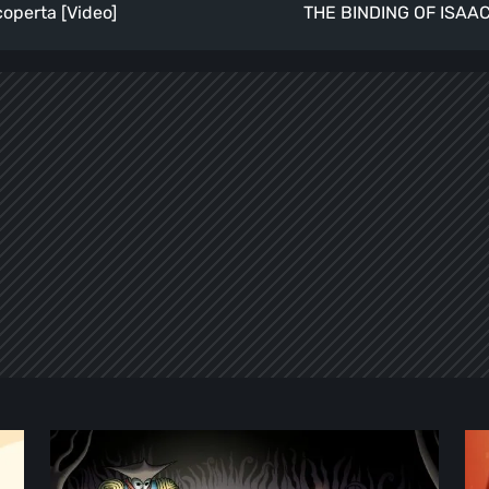
coperta [Video]
THE BINDING OF ISAAC: 
Sol
De
Cesto
St