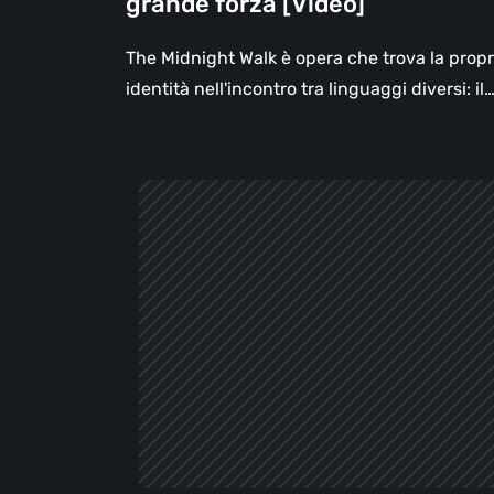
grande forza [Video]
sua
più
The Midnight Walk è opera che trova la propr
grande
identità nell'incontro tra linguaggi diversi: il
forza
[Video]