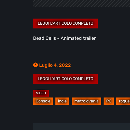
Dead Cells - Animated trailer
Luglio 4, 2022
Console
indie
metroidvania
PC
roguel