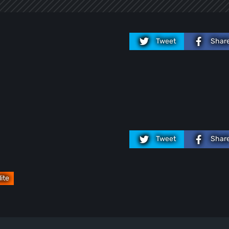
Tweet
Shar
Tweet
Shar
ite