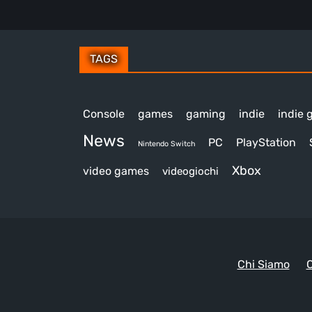
TAGS
Console
games
gaming
indie
indie
News
PC
PlayStation
Nintendo Switch
Xbox
video games
videogiochi
Chi Siamo
C