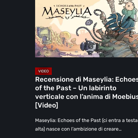
Maseylia:
Echoes
of
the
Past
–
Un
labirinto
verticale
Recensione di Maseylia: Echoe
con
of the Past – Un labirinto
l’anima
verticale con l’anima di Moebiu
di
[Video]
Moebius
[Video]
Maseylia: Echoes of the Past (ci entra a testa
alta) nasce con l’ambizione di creare…