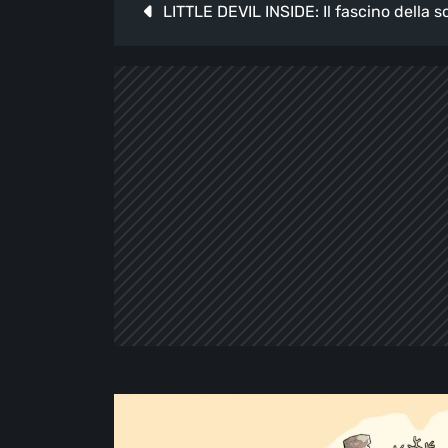
Navigazione
LITTLE DEVIL INSIDE: Il fascino della s
articoli
Recensione
di