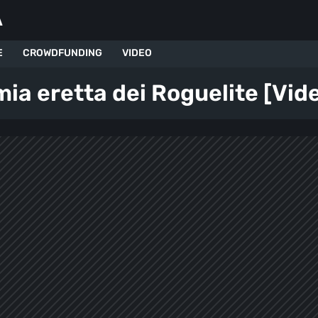
A
E
CROWDFUNDING
VIDEO
ia eretta dei Roguelite [Vid