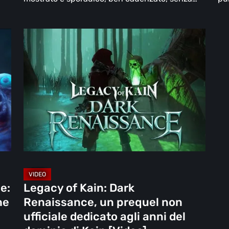
Legacy
of
Kain:
Dark
Renaissance,
un
prequel
non
ufficiale
dedicato
agli
e:
Legacy of Kain: Dark
anni
he
Renaissance, un prequel non
del
ufficiale dedicato agli anni del
dominio