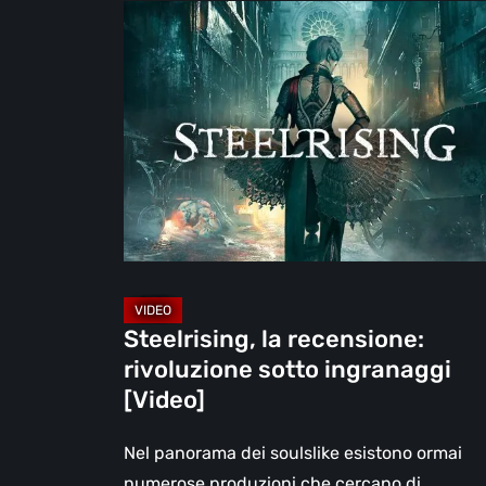
Steelrising,
la
recensione:
rivoluzione
sotto
ingranaggi
[Video]
Steelrising, la recensione:
rivoluzione sotto ingranaggi
[Video]
Nel panorama dei soulslike esistono ormai
numerose produzioni che cercano di