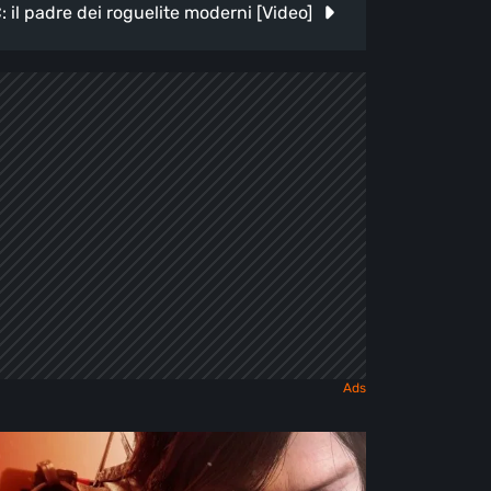
il padre dei roguelite moderni [Video]
ath
randing