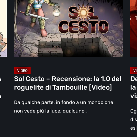
–
2:
Recensione:
On
la
th
1.0
Be
del
la
roguelite
re
di
–
Tambouille
un
[Video]
vi
s
Sol Cesto – Recensione: la 1.0 del
D
olt
roguelite di Tambouille [Video]
la
il
s
vi
vi
Da qualche parte, in fondo a un mondo che
[Vi
non vede più la luce, qualcuno…
Og
di
esi