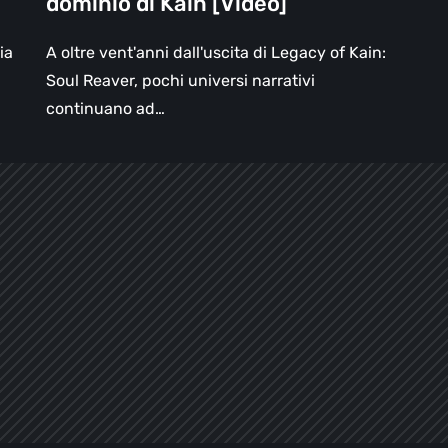
dominio di Kain [Video]
di
Kain
ia
A oltre vent'anni dall'uscita di Legacy of Kain:
[Video]
…
Soul Reaver, pochi universi narrativi
continuano ad…