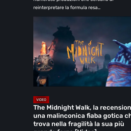
reinterpretare la formula resa…
The
Midnight
Walk,
la
recensione:
una
malinconica
fiaba
gotica
che
trova
The Midnight Walk, la recension
nella
una malinconica fiaba gotica c
fragilità
trova nella fragilità la sua più
la