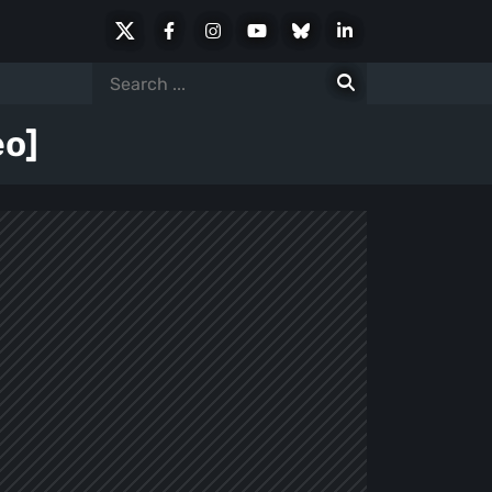
X
Facebook
Instagram
Youtube
Bluesky
LinkedIn
Social
Search
for:
eo]