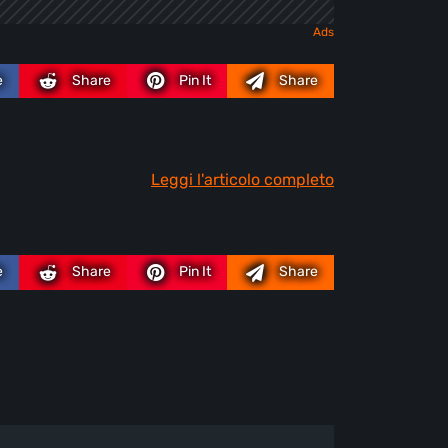
e
Share
Pin It
Share
Leggi l'articolo completo
e
Share
Pin It
Share