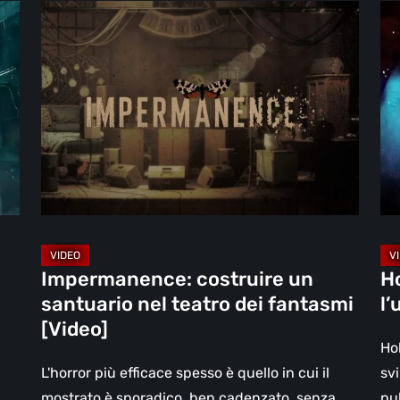
Impermanence:
Ho
costruire
Ho
un
–
santuario
An
nel
l’u
teatro
gi
dei
no
fantasmi
[Vi
[Video]
Impermanence: costruire un
H
santuario nel teatro dei fantasmi
l’
[Video]
Ho
L'horror più efficace spesso è quello in cui il
sv
mostrato è sporadico, ben cadenzato, senza…
pu