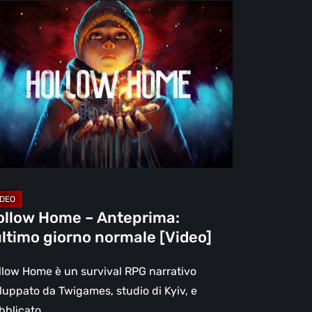
llow
me
teprima:
ltimo
orno
rmale
deo]
ollow Home – Anteprima:
ultimo giorno normale [Video]
llow Home è un survival RPG narrativo
iluppato da Twigames, studio di Kyiv, e
bblicato…