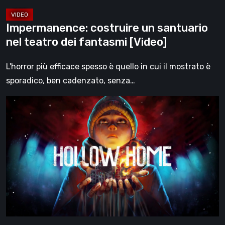
Impermanence: costruire un santuario
nel teatro dei fantasmi [Video]
L'horror più efficace spesso è quello in cui il mostrato è
sporadico, ben cadenzato, senza…
Hollow
Home
–
Anteprima:
l’ultimo
giorno
normale
[Video]