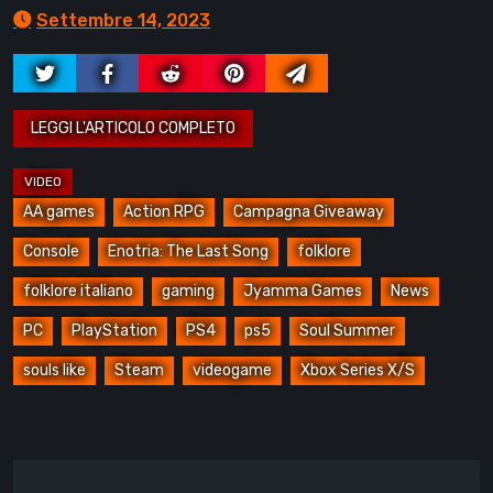
Settembre 14, 2023
AA games
Action RPG
Campagna Giveaway
Console
Enotria: The Last Song
folklore
folklore italiano
gaming
Jyamma Games
News
PC
PlayStation
PS4
ps5
Soul Summer
souls like
Steam
videogame
Xbox Series X/S