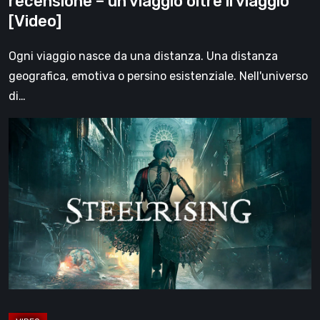
recensione – un viaggio oltre il viaggio
il
[Video]
viaggio
[Video]
Ogni viaggio nasce da una distanza. Una distanza
geografica, emotiva o persino esistenziale. Nell'universo
di…
Steelrising,
la
recensione:
rivoluzione
sotto
ingranaggi
[Video]