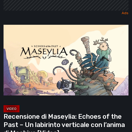
Recensione
di
Maseylia:
Echoes
of
the
Past
–
Un
labirinto
verticale
Recensione di Maseylia: Echoes of the
con
Past – Un labirinto verticale con l’anima
l’anima