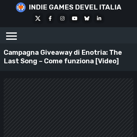
Skip
INDIE GAMES DEVEL ITALIA
to
X
Facebook
Instagram
Youtube
Bluesky
LinkedIn
content
Social
Campagna Giveaway di Enotria: The
Last Song – Come funziona [Video]