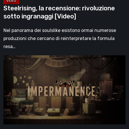
Steelrising, la recensione: rivoluzione
sotto ingranaggi [Video]
Nel panorama dei soulslike esistono ormai numerose
produzioni che cercano di reinterpretare la formula
resa…
Impermanence:
costruire
un
santuario
nel
teatro
dei
fantasmi
[Video]