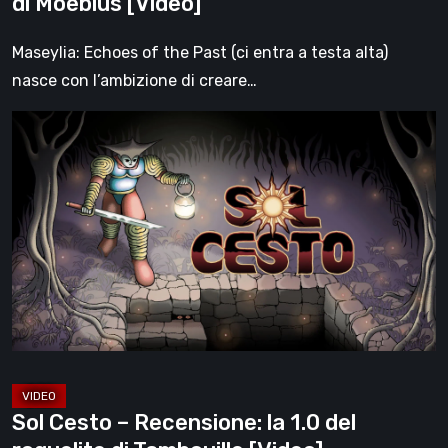
di Moebius [Video]
di
Moebius
Maseylia: Echoes of the Past (ci entra a testa alta)
[Video]
nasce con l’ambizione di creare…
Sol
Cesto
–
Recensione:
la
1.0
del
roguelite
di
Tambouille
[Video]
Sol Cesto – Recensione: la 1.0 del