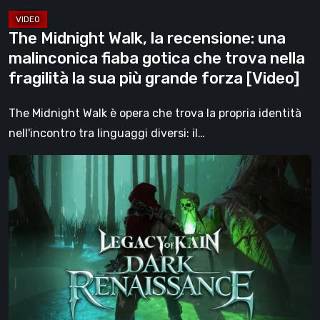
che
trova
The Midnight Walk, la recensione: una
nella
malinconica fiaba gotica che trova nella
fragilità
fragilità la sua più grande forza [Video]
la
sua
The Midnight Walk è opera che trova la propria identità
più
nell'incontro tra linguaggi diversi: il…
grande
Legacy
forza
of
[Video]
Kain:
Dark
Renaissance,
un
prequel
non