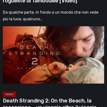
roguelite di Tambouille [Video]
Da qualche parte, in fondo a un mondo che non vede
più la luce, qualcuno…
Death
Stranding
2:
On
the
Beach,
la
recensione
–
un
viaggio
Death Stranding 2: On the Beach, la
oltre