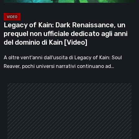
ufficiale
dedicato
agli
Legacy of Kain: Dark Renaissance, un
anni
prequel non ufficiale dedicato agli anni
del
del dominio di Kain [Video]
dominio
di
A oltre vent'anni dall'uscita di Legacy of Kain: Soul
Kain
Reaver, pochi universi narrativi continuano ad…
[Video]