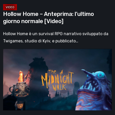
Hollow Home – Anteprima: l’ultimo
giorno normale [Video]
Hollow Home è un survival RPG narrativo sviluppato da
Twigames, studio di Kyiv, e pubblicato…
The
Midnight
Walk,
la
recensione:
una
malinconica
fiaba
gotica