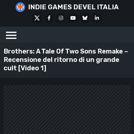
Skip
INDIE GAMES DEVEL ITALIA
to
X
Facebook
Instagram
Youtube
Bluesky
LinkedIn
content
Social
Brothers: A Tale Of Two Sons Remake –
Recensione del ritorno di un grande
cult [Video 1]