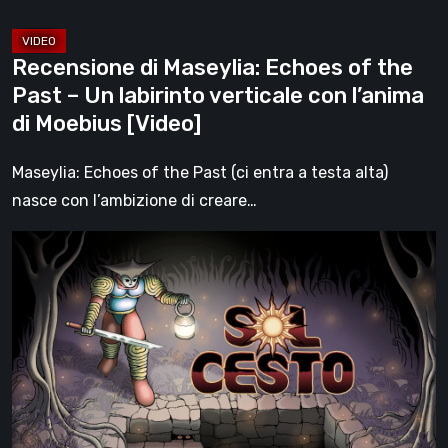
labirinto
verticale
Recensione di Maseylia: Echoes of the
con
Past – Un labirinto verticale con l’anima
l’anima
di Moebius [Video]
di
Moebius
Maseylia: Echoes of the Past (ci entra a testa alta)
[Video]
nasce con l’ambizione di creare…
Sol
Cesto
–
Recensione:
la
1.0
del
roguelite