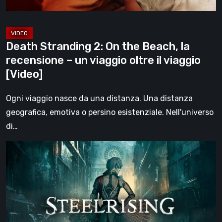
–
un
viaggio
Death Stranding 2: On the Beach, la
oltre
recensione – un viaggio oltre il viaggio
il
[Video]
viaggio
[Video]
Ogni viaggio nasce da una distanza. Una distanza
geografica, emotiva o persino esistenziale. Nell'universo
di…
Steelrising,
la
recensione:
rivoluzione
sotto
ingranaggi