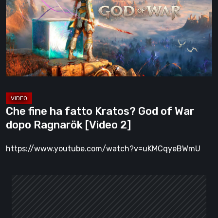
fatto
Kratos?
God
of
War
dopo
Ragnarök
[Video
Che fine ha fatto Kratos? God of War
2]
dopo Ragnarök [Video 2]
https://www.youtube.com/watch?v=uKMCqyeBWmU