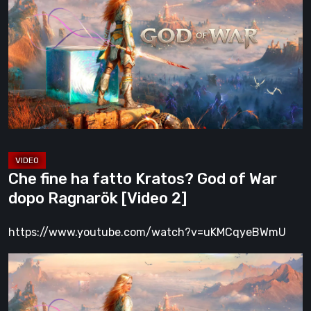
ha
fatto
Kratos?
God
of
War
dopo
Ragnarök
[Video
Che fine ha fatto Kratos? God of War
2]
dopo Ragnarök [Video 2]
https://www.youtube.com/watch?v=uKMCqyeBWmU
Che
fine
ha