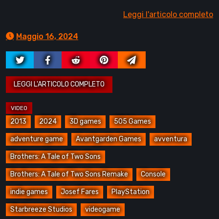
Leggi l'articolo completo
Maggio 16, 2024
2013
2024
3D games
505 Games
adventure game
Avantgarden Games
avventura
Brothers: A Tale of Two Sons
Brothers: A Tale of Two Sons Remake
Console
indie games
Josef Fares
PlayStation
Starbreeze Studios
videogame