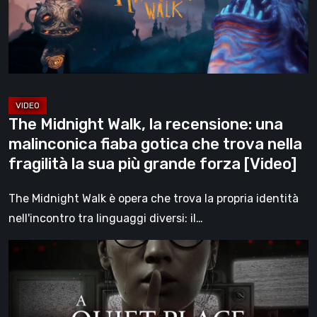
una
malinconica
fiaba
gotica
che
trova
The Midnight Walk, la recensione: una
nella
malinconica fiaba gotica che trova nella
fragilità
fragilità la sua più grande forza [Video]
la
sua
The Midnight Walk è opera che trova la propria identità
più
nell'incontro tra linguaggi diversi: il…
grande
A
forza
Quiet
[Video]
Place:
The