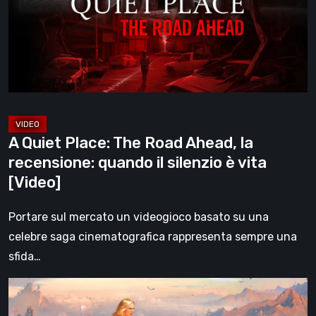
Road
Ahead,
la
recensione:
quando
il
silenzio
A Quiet Place: The Road Ahead, la
è
recensione: quando il silenzio è vita
vita
[Video]
[Video]
Portare sul mercato un videogioco basato su una
celebre saga cinematografica rappresenta sempre una
sfida…
Che
fine