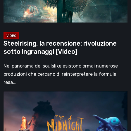
[Video]
Steelrising, la recensione: rivoluzione
sotto ingranaggi [Video]
Nel panorama dei soulslike esistono ormai numerose
produzioni che cercano di reinterpretare la formula
resa…
The
Midnight
Walk,
la
recensione: