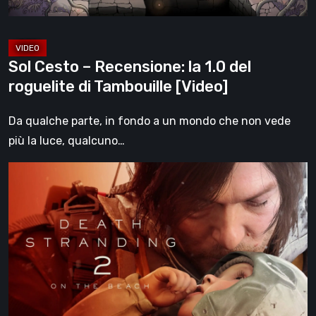
di
Tambouille
[Video]
Sol Cesto – Recensione: la 1.0 del
roguelite di Tambouille [Video]
Da qualche parte, in fondo a un mondo che non vede
più la luce, qualcuno…
Death
Stranding
2:
On
the
Beach,
la
recensione