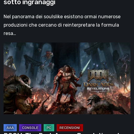
sotto ingranaggi
Nel panorama dei soulslike esistono ormai numerose
produzioni che cercano di reinterpretare la formula
resa…
DOOM:
The
Dark
Ages
–
Revelations,
la
recensione
|
La
fine