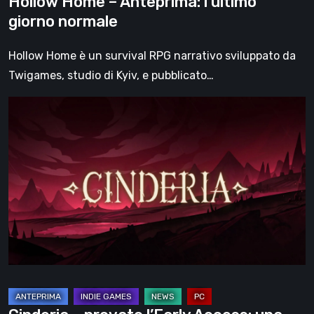
Hollow Home – Anteprima: l’ultimo
giorno normale
Hollow Home è un survival RPG narrativo sviluppato da
Twigames, studio di Kyiv, e pubblicato…
Cinderia
–
provato
l’Early
Access:
una
fiaba
oscura