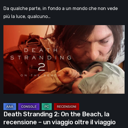
Da qualche parte, in fondo a un mondo che non vede
più la luce, qualcuno…
Death
Stranding
2:
On
the
Beach,
la
recensione
–
un
viaggio
Death Stranding 2: On the Beach, la
oltre
recensione – un viaggio oltre il viaggio
il