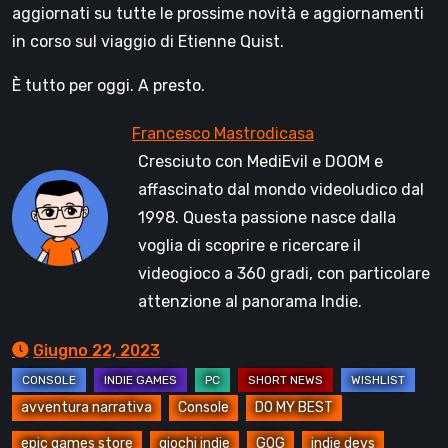
aggiornati su tutte le prossime novità e aggiornamenti
in corso sul viaggio di Etienne Quist.
È tutto per oggi. A presto.
Cresciuto con MediEvil e DOOM e
affascinato dal mondo videoludico dal
1998. Questa passione nasce dalla
voglia di scoprire e ricercare il
videogioco a 360 gradi, con particolare
attenzione al panorama Indie.
Giugno 22, 2023
avventura narrativa
Console
DO MY BEST
epic games store
giochi indie
GOG
indie devs