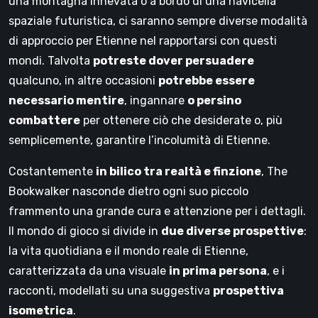
una montagna innevata o a bordo di una navicella
spaziale futuristica, ci saranno sempre diverse modalità
di approccio per Etienne nel rapportarsi con questi
mondi. Talvolta
potreste dover persuadere
qualcuno, in altre occasioni
potrebbe essere
necessario mentire
, ingannare
o persino
combattere
per ottenere ciò che desiderate o, più
semplicemente, garantire l’incolumità di Etienne.
Costantemente
in bilico tra realtà e finzione
, The
Bookwalker nasconde dietro ogni suo piccolo
frammento una grande cura e attenzione per i dettagli.
Il mondo di gioco si divide in
due diverse prospettive
:
la vita quotidiana e il mondo reale di Etienne,
caratterizzata da una visuale
in prima persona
, e i
racconti, modellati su una suggestiva
prospettiva
isometrica
.