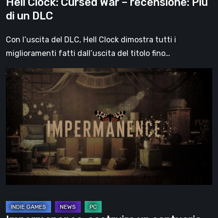
Hell Clock: Cursed War – recensione: Più
di un DLC
Con l’uscita del DLC, Hell Clock dimostra tutti i
miglioramenti fatti dall’uscita del titolo fino…
Impermanence:
costruire
un
santuario
nel
teatro
dei
fantasmi