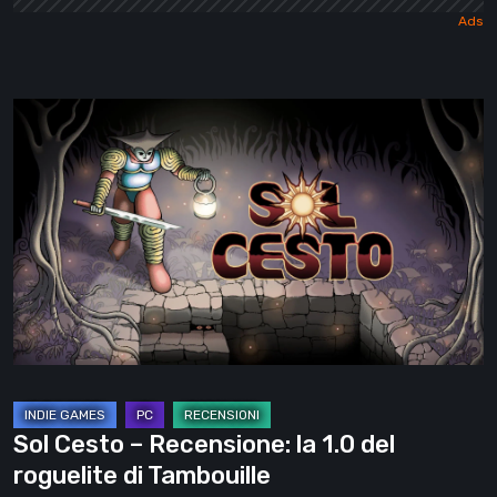
Sol
Cesto
–
Recensione:
la
1.0
del
roguelite
di
Tambouille
Sol Cesto – Recensione: la 1.0 del
roguelite di Tambouille