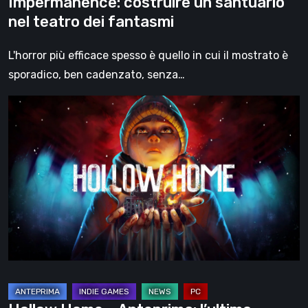
Impermanence: costruire un santuario
nel teatro dei fantasmi
L'horror più efficace spesso è quello in cui il mostrato è
sporadico, ben cadenzato, senza…
Hollow
Home
–
Anteprima:
l’ultimo
giorno
normale