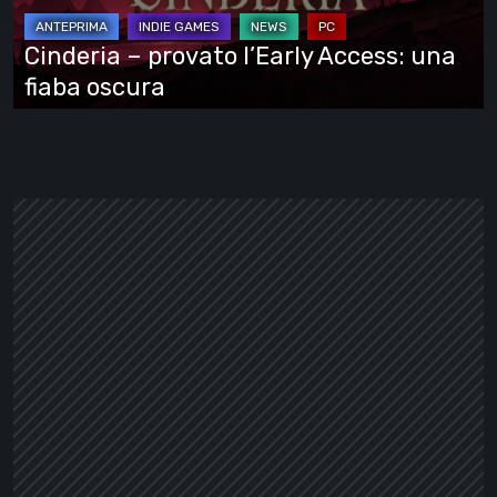
una
fiaba
Cinderia – provato l’Early Access: una
oscura
fiaba oscura