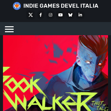
Skip
INDIE GAMES DEVEL ITALIA
to
X
Facebook
Instagram
Youtube
Bluesky
LinkedIn
content
Social