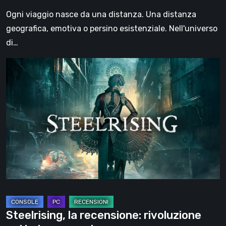
viaggio
Ogni viaggio nasce da una distanza. Una distanza
geografica, emotiva o persino esistenziale. Nell'universo
di…
Steelrising,
la
recensione:
rivoluzione
sotto
ingranaggi
Steelrising, la recensione: rivoluzione