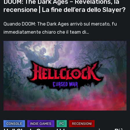
DOOM: The Dark Ages – Revelations, la
dell’era
recensione | La fine dell’era dello Slayer?
dello
Slayer?
Quando DOOM: The Dark Ages arrivò sul mercato, fu
immediatamente chiaro che il team di…
Hell
Clock:
Cursed
War
–
recensione:
Più
di
un
DLC