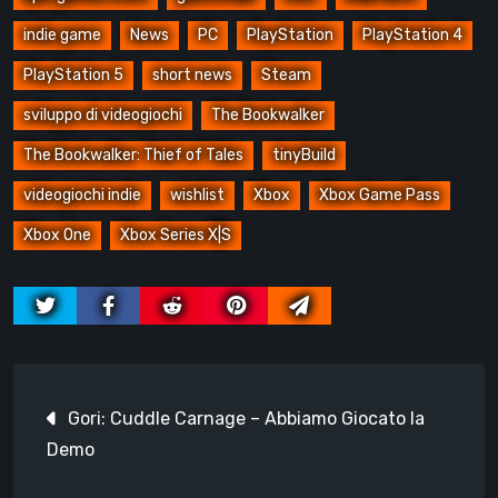
indie game
News
PC
PlayStation
PlayStation 4
PlayStation 5
short news
Steam
sviluppo di videogiochi
The Bookwalker
The Bookwalker: Thief of Tales
tinyBuild
videogiochi indie
wishlist
Xbox
Xbox Game Pass
Xbox One
Xbox Series X|S
Navigazione
Gori: Cuddle Carnage – Abbiamo Giocato la
articoli
Demo