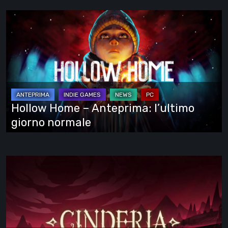
Hollow
Home
–
Anteprima:
l’ultimo
giorno
normale
Hollow Home – Anteprima: l’ultimo
giorno normale
Cinderia
–
provato
l’Early
Access: