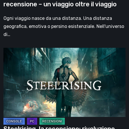
recensione – un viaggio oltre il viaggio
oltre
il
Ogni viaggio nasce da una distanza. Una distanza
viaggio
geografica, emotiva o persino esistenziale. Nell'universo
di…
Steelrising,
la
recensione:
rivoluzione
sotto
ingranaggi
Steelrising, la recensione: rivoluzione