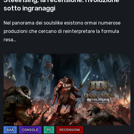
sotto ingranaggi
Nel panorama dei soulslike esistono ormai numerose
produzioni che cercano di reinterpretare la formula
resa…
DOOM:
The
Dark
Ages
–
Revelations,
la
recensione
|
La