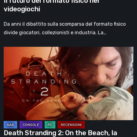
Il futuro del formato fisico nei
videogiochi
Da anni il dibattito sulla scomparsa del formato fisico
divide giocatori, collezionisti e industria. La…
Death
Stranding
2:
On
the
Beach,
la
recensione
–
un
Death Stranding 2: On the Beach, la
viaggio