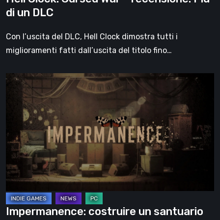
di un DLC
Con l’uscita del DLC, Hell Clock dimostra tutti i
miglioramenti fatti dall’uscita del titolo fino…
Impermanence:
costruire
un
santuario
nel
teatro
dei
fantasmi
Impermanence: costruire un santuario