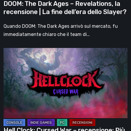
DOOM: The Dark Ages – Revelations, la
fine
recensione | La fine dell’era dello Slayer?
dell’era
dello
Quando DOOM: The Dark Ages arrivò sul mercato, fu
Slayer?
immediatamente chiaro che il team di…
Hell
Clock:
Cursed
War
–
recensione:
Più
di
un
DLC
Hell Clock: Cursed War – recensione: Più