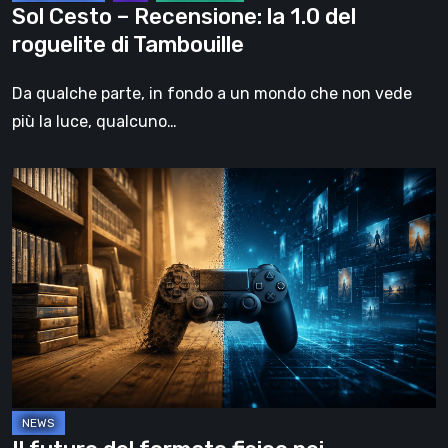
Sol Cesto – Recensione: la 1.0 del
roguelite di Tambouille
Da qualche parte, in fondo a un mondo che non vede
più la luce, qualcuno…
Il
futuro
del
formato
fisico
nei
videogiochi