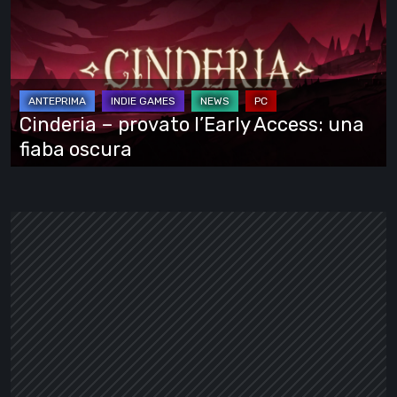
provato
l’Early
Access:
una
fiaba
Cinderia – provato l’Early Access: una
oscura
fiaba oscura