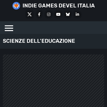
Skip
INDIE GAMES DEVEL ITALIA
to
X
Facebook
Instagram
Youtube
Bluesky
LinkedIn
content
Social
SCIENZE DELL’EDUCAZIONE