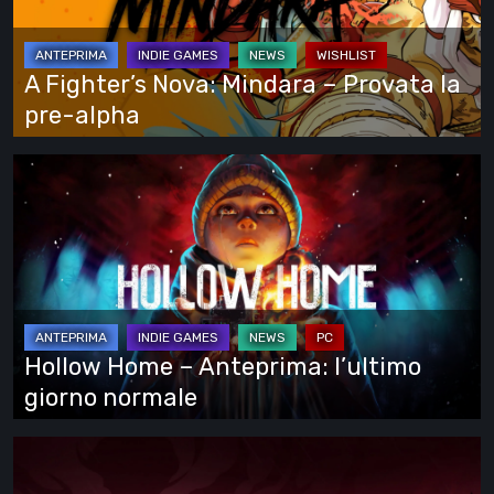
–
Provata
la
A Fighter’s Nova: Mindara – Provata la
pre-
pre-alpha
alpha
Hollow
Home
–
Anteprima:
l’ultimo
giorno
normale
Hollow Home – Anteprima: l’ultimo
giorno normale
Cinderia
–