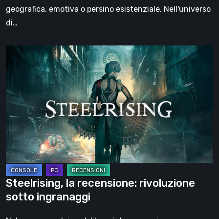
viaggio
geografica, emotiva o persino esistenziale. Nell'universo
di…
Steelrising,
la
recensione:
rivoluzione
sotto
ingranaggi
Steelrising, la recensione: rivoluzione
sotto ingranaggi