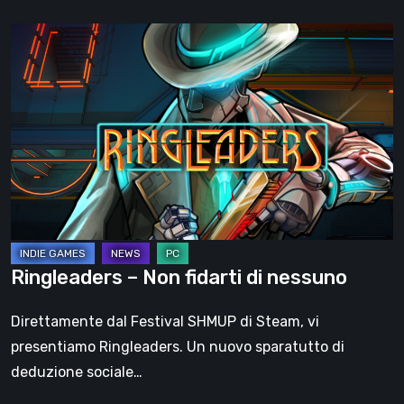
Ringleaders
–
Non
fidarti
di
nessuno
Ringleaders – Non fidarti di nessuno
Direttamente dal Festival SHMUP di Steam, vi
presentiamo Ringleaders. Un nuovo sparatutto di
deduzione sociale…