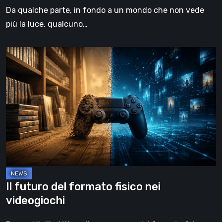
Da qualche parte, in fondo a un mondo che non vede
più la luce, qualcuno…
Il
futuro
del
formato
fisico
nei
videogiochi
Il futuro del formato fisico nei
videogiochi