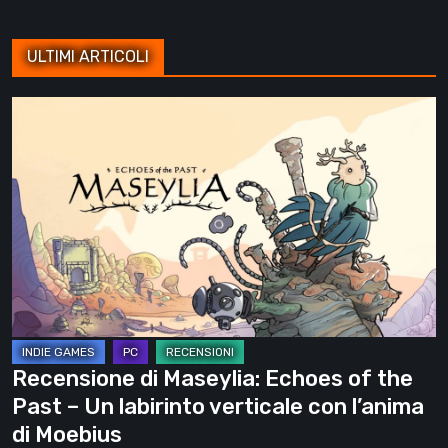
ULTIMI ARTICOLI
Recensione
di
Maseylia:
Echoes
of
the
Past
–
Un
labirinto
Recensione di Maseylia: Echoes of the
verticale
Past – Un labirinto verticale con l’anima
con
di Moebius
l’anima