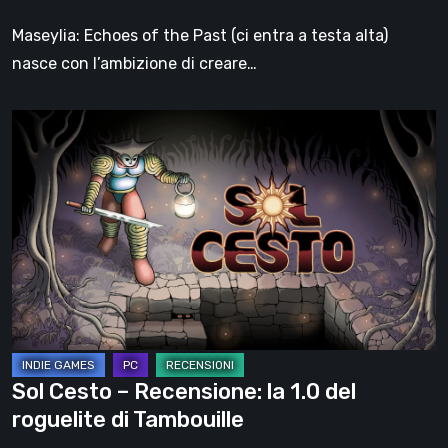
di
Maseylia: Echoes of the Past (ci entra a testa alta)
Moebius
nasce con l’ambizione di creare…
Sol
Cesto
–
Recensione:
la
1.0
del
roguelite
di
Tambouille
Sol Cesto – Recensione: la 1.0 del
roguelite di Tambouille