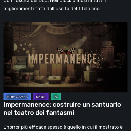
Con l’uscita del DLC, Hell Clock dimostra tutti i
miglioramenti fatti dall’uscita del titolo fino…
Impermanence:
costruire
un
santuario
nel
teatro
dei
fantasmi
Impermanence: costruire un santuario
nel teatro dei fantasmi
L'horror più efficace spesso è quello in cui il mostrato è