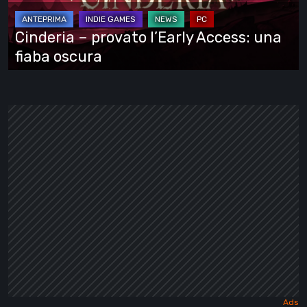
una
fiaba
Cinderia – provato l’Early Access: una
oscura
fiaba oscura