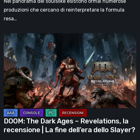
Nel panorama dei soulslike esistono ormai numerose
produzioni che cercano di reinterpretare la formula
resa…
DOOM:
The
Dark
Ages
–
Revelations,
la
recensione
|
La
DOOM: The Dark Ages – Revelations, la
fine
recensione | La fine dell’era dello Slayer?
dell’era