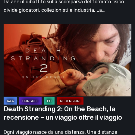
Da anni il dibattito sulla scomparsa del formato fisico
divide giocatori, collezionisti e industria. La…
Death
Stranding
2:
On
the
Beach,
la
recensione
–
un
Death Stranding 2: On the Beach, la
viaggio
recensione – un viaggio oltre il viaggio
oltre
il
Ogni viaggio nasce da una distanza. Una distanza