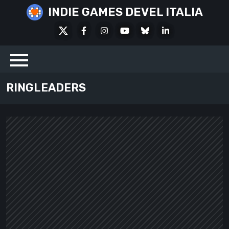
Skip
INDIE GAMES DEVEL ITALIA
to
X
Facebook
Instagram
Youtube
Bluesky
LinkedIn
content
Social
RINGLEADERS