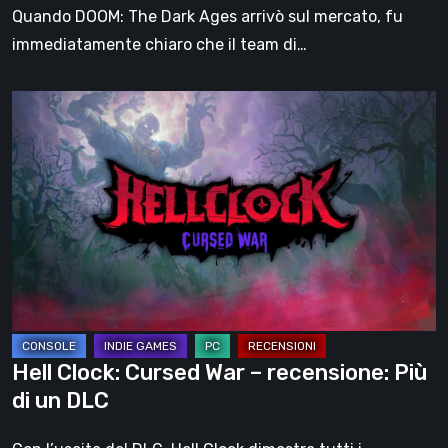
dello
Quando DOOM: The Dark Ages arrivò sul mercato, fu
Slayer?
immediatamente chiaro che il team di…
Hell
Clock:
Cursed
War
–
recensione:
Più
di
un
DLC
Hell Clock: Cursed War – recensione: Più
di un DLC