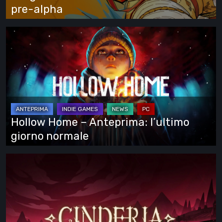
pre-
pre-alpha
alpha
Hollow
Home
–
Anteprima:
l’ultimo
giorno
normale
Hollow Home – Anteprima: l’ultimo
giorno normale
Cinderia
–
provato
l’Early
Access: