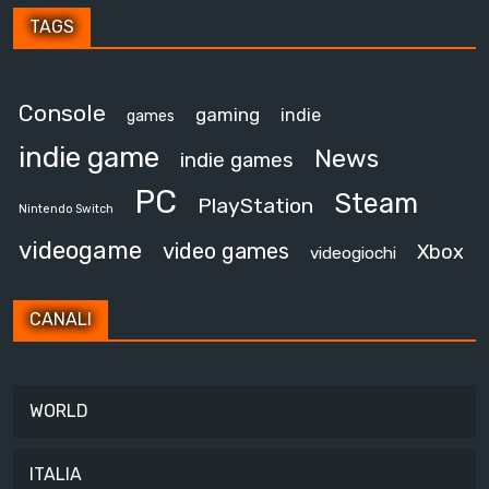
TAGS
Console
gaming
indie
games
indie game
News
indie games
PC
Steam
PlayStation
Nintendo Switch
videogame
video games
Xbox
videogiochi
CANALI
WORLD
ITALIA