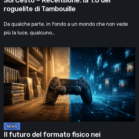
Sol Cesto – Recensione: la 1.0 del
roguelite di Tambouille
Da qualche parte, in fondo a un mondo che non vede
più la luce, qualcuno…
Il
futuro
del
formato
fisico
nei
videogiochi
Il futuro del formato fisico nei