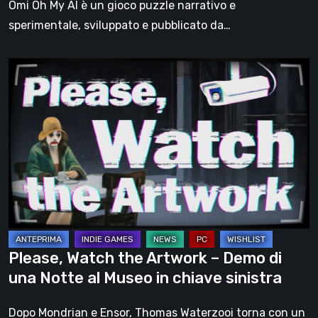
Omi Oh My AI è un gioco puzzle narrativo e
sperimentale, sviluppato e pubblicato da…
Please,
Watch
the
Artwork
–
Demo
di
una
Notte
al
Please, Watch the Artwork – Demo di
Museo
una Notte al Museo in chiave sinistra
in
chiave
Dopo Mondrian e Ensor, Thomas Waterzooi torna con un