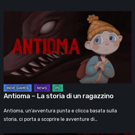
Antioma
–
La
storia
di
un
ragazzino
Antioma – La storia di un ragazzino
Antioma, un’avventura punta e clicca basata sulla
storia, ci porta a scoprire le avventure di…