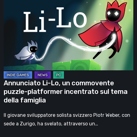
Annunciato
Li-
Lo,
un
commovente
puzzle-
platformer
incentrato
sul
tema
Annunciato Li-Lo, un commovente
della
puzzle-platformer incentrato sul tema
famiglia
della famiglia
Il giovane sviluppatore solista svizzero Piotr Weber, con
sede a Zurigo, ha svelato, attraverso un…