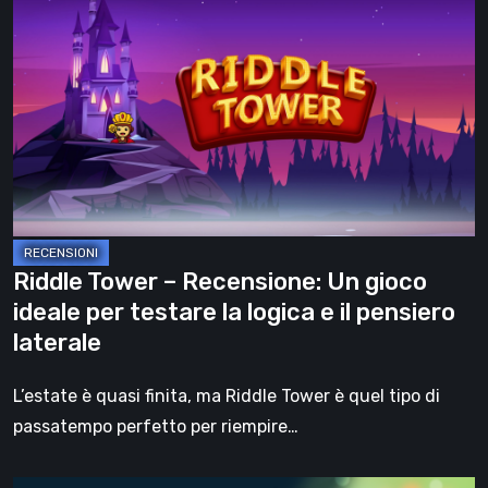
Tower
–
Recensione:
Un
gioco
ideale
per
testare
la
Riddle Tower – Recensione: Un gioco
logica
ideale per testare la logica e il pensiero
e
laterale
il
pensiero
L’estate è quasi finita, ma Riddle Tower è quel tipo di
laterale
passatempo perfetto per riempire…