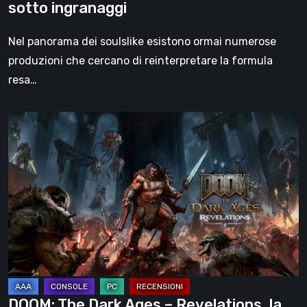
sotto ingranaggi
Nel panorama dei soulslike esistono ormai numerose
produzioni che cercano di reinterpretare la formula
resa…
DOOM:
The
Dark
Ages
–
Revelations,
la
recensione
|
La
DOOM: The Dark Ages – Revelations, la