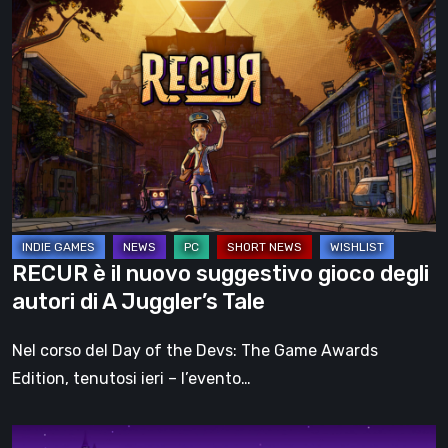
RECUR
è
il
nuovo
suggestivo
gioco
degli
autori
di
A
RECUR è il nuovo suggestivo gioco degli
Juggler’s
autori di A Juggler’s Tale
Tale
Nel corso del Day of the Devs: The Game Awards
Edition, tenutosi ieri – l’evento…
Riddle