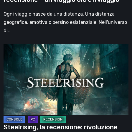
oltre
il
Ogni viaggio nasce da una distanza. Una distanza
viaggio
geografica, emotiva o persino esistenziale. Nell'universo
di…
Steelrising,
la
recensione:
rivoluzione
sotto
ingranaggi
Steelrising, la recensione: rivoluzione