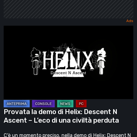
Provata
la
demo
di
Helix:
Descent
N
Ascent
–
L’eco
Provata la demo di Helix: Descent N
di
Ascent – L’eco di una civiltà perduta
una
civiltà
C'è un momento preciso, nella demo di Helix: Descent N