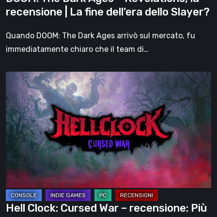
fine
recensione | La fine dell’era dello Slayer?
dell’era
dello
Quando DOOM: The Dark Ages arrivò sul mercato, fu
Slayer?
immediatamente chiaro che il team di…
Hell
Clock:
Cursed
War
–
recensione:
Più
di
un
DLC
Hell Clock: Cursed War – recensione: Più