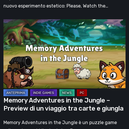
sinistra
nuovo esperimento estetico: Please, Watch the…
Memory
Adventures
in
the
Jungle
–
Preview
di
un
viaggio
Memory Adventures in the Jungle –
tra
Preview di un viaggio tra carte e giungla
carte
e
Memory Adventures in the Jungle è un puzzle game
giungla