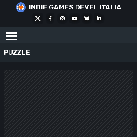
Skip
INDIE GAMES DEVEL ITALIA
to
X
Facebook
Instagram
Youtube
Bluesky
LinkedIn
content
Social
PUZZLE