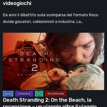
videogiochi
Da anni il dibattito sulla scomparsa del formato fisico
divide giocatori, collezionisti e industria. La…
Death
Stranding
2:
On
the
Beach,
la
recensione
–
un
Death Stranding 2: On the Beach, la
viaggio
recensione – un viaggio oltre il viaggio