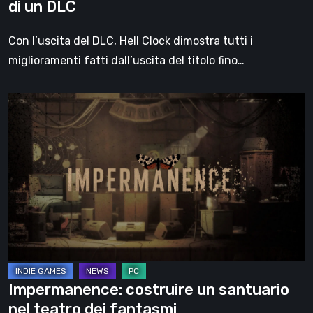
di un DLC
Con l’uscita del DLC, Hell Clock dimostra tutti i
miglioramenti fatti dall’uscita del titolo fino…
Impermanence:
costruire
un
santuario
nel
teatro
dei
fantasmi
Impermanence: costruire un santuario
nel teatro dei fantasmi