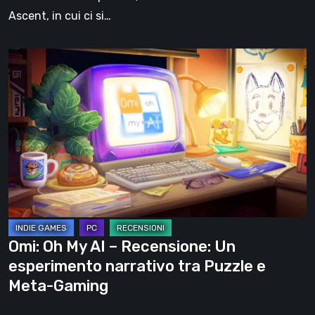
perduta
Ascent, in cui ci si…
Omi:
Oh
My
AI
–
Recensione:
Un
esperimento
narrativo
tra
Omi: Oh My AI – Recensione: Un
Puzzle
esperimento narrativo tra Puzzle e
e
Meta-Gaming
Meta-
Gaming