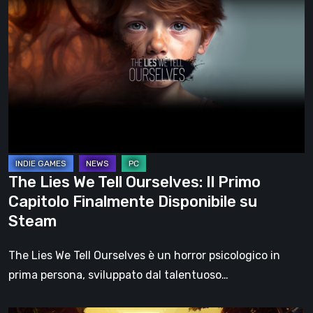
Lies
We
Tell
Ourselves:
Il
Primo
Capitolo
Finalmente
Disponibile
The Lies We Tell Ourselves: Il Primo
su
Capitolo Finalmente Disponibile su
Steam
Steam
The Lies We Tell Ourselves è un horror psicologico in
prima persona, sviluppato dal talentuoso…