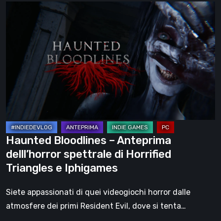
Haunted
Bloodlines
–
Anteprima
delll’horror
spettrale
di
Horrified
Triangles
e
Haunted Bloodlines – Anteprima
Iphigames
delll’horror spettrale di Horrified
Triangles e Iphigames
Siete appassionati di quei videogiochi horror dalle
atmosfere dei primi Resident Evil, dove si tenta…