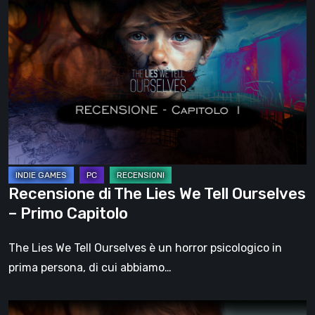
Recensione
di
The
Lies
We
Tell
Ourselves
–
Primo
Capitolo
Recensione di The Lies We Tell Ourselves
– Primo Capitolo
The Lies We Tell Ourselves è un horror psicologico in
prima persona, di cui abbiamo…
The