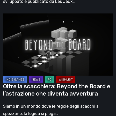
sviluppato e pubblicato da Les Jeux…
Oltre
la
scacchiera:
Beyond
the
Board
e
l’astrazione
che
diventa
Oltre la scacchiera: Beyond the Board e
avventura
l’astrazione che diventa avventura
Siamo in un mondo dove le regole degli scacchi si
spezzano, la logica si piega…