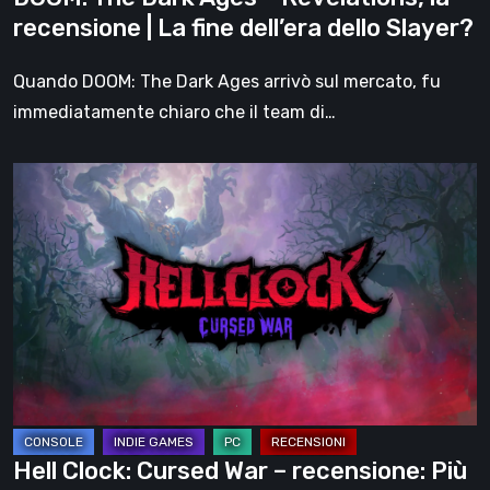
fine
recensione | La fine dell’era dello Slayer?
dell’era
dello
Quando DOOM: The Dark Ages arrivò sul mercato, fu
Slayer?
immediatamente chiaro che il team di…
Hell
Clock:
Cursed
War
–
recensione:
Più
di
un
DLC
Hell Clock: Cursed War – recensione: Più