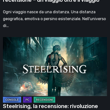
oltre
il
Ogni viaggio nasce da una distanza. Una distanza
viaggio
geografica, emotiva o persino esistenziale. Nell'universo
di…
Steelrising,
la
recensione:
rivoluzione
sotto
ingranaggi
Steelrising, la recensione: rivoluzione