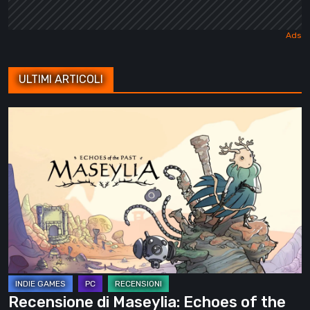
ULTIMI ARTICOLI
Recensione
di
Maseylia:
Echoes
of
the
Past
–
Un
labirinto
Recensione di Maseylia: Echoes of the
verticale