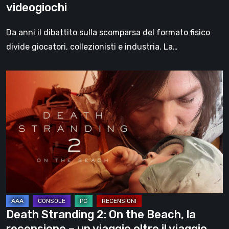
videogiochi
Da anni il dibattito sulla scomparsa del formato fisico
divide giocatori, collezionisti e industria. La…
Death
Stranding
2:
On
the
Beach,
la
recensione
–
un
Death Stranding 2: On the Beach, la
viaggio
recensione – un viaggio oltre il viaggio