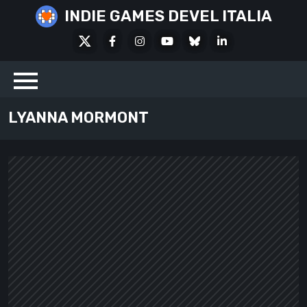
Skip
INDIE GAMES DEVEL ITALIA
to
X
Facebook
Instagram
Youtube
Bluesky
LinkedIn
content
Social
LYANNA MORMONT