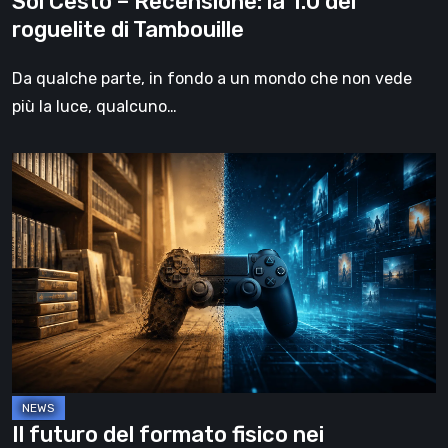
Sol Cesto – Recensione: la 1.0 del
roguelite di Tambouille
Da qualche parte, in fondo a un mondo che non vede
più la luce, qualcuno…
Il
futuro
del
formato
fisico
nei
videogiochi
Il futuro del formato fisico nei