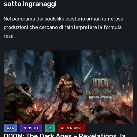
sotto ingranaggi
Nel panorama dei soulslike esistono ormai numerose
produzioni che cercano di reinterpretare la formula
resa…
DOOM:
The
Dark
Ages
–
Revelations,
la
recensione
|
La
DOOM: The Dark Ages – Revelations, la