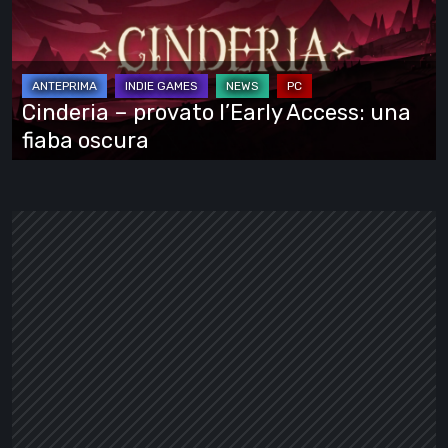
l’Early
Access:
una
fiaba
Cinderia – provato l’Early Access: una
oscura
fiaba oscura