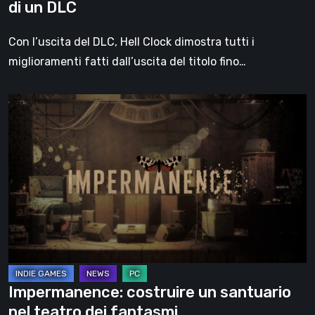
di un DLC
Con l’uscita del DLC, Hell Clock dimostra tutti i
miglioramenti fatti dall’uscita del titolo fino…
Impermanence:
costruire
un
santuario
nel
teatro
dei
fantasmi
Impermanence: costruire un santuario
nel teatro dei fantasmi