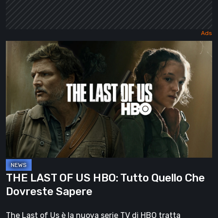
THE
LAST
OF
US
HBO:
Tutto
Quello
Che
Dovreste
Sapere
THE LAST OF US HBO: Tutto Quello Che
Dovreste Sapere
The Last of Us è la nuova serie TV di HBO tratta