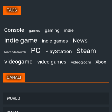
TAGS
Console
gaming
indie
games
indie game
News
indie games
PC
Steam
PlayStation
Nintendo Switch
videogame
video games
Xbox
videogiochi
CANALI
WORLD