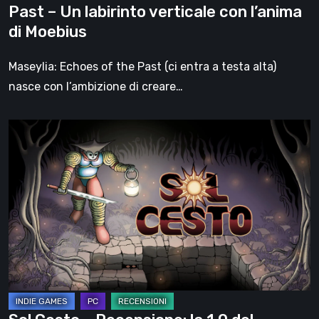
Past – Un labirinto verticale con l’anima
con
di Moebius
l’anima
di
Maseylia: Echoes of the Past (ci entra a testa alta)
Moebius
nasce con l’ambizione di creare…
Sol
Cesto
–
Recensione:
la
1.0
del
roguelite
di
Tambouille