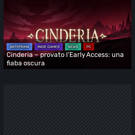
Cinderia
–
provato
l’Early
Access:
una
fiaba
Cinderia – provato l’Early Access: una
oscura
fiaba oscura