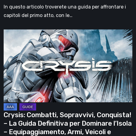
I
In questo articolo troverete una guida per affrontare i
capitoli del primo atto, con le…
Crysis:
Combatti,
Sopravvivi,
Conquista!
–
La
Guida
Definitiva
per
Dominare
Crysis: Combatti, Sopravvivi, Conquista!
l’Isola
– La Guida Definitiva per Dominare l’Isola
–
– Equipaggiamento, Armi, Veicoli e
Equipaggiamento,