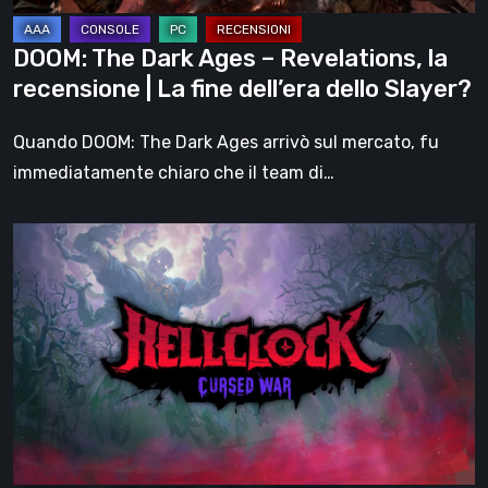
|
La
DOOM: The Dark Ages – Revelations, la
fine
recensione | La fine dell’era dello Slayer?
dell’era
dello
Quando DOOM: The Dark Ages arrivò sul mercato, fu
Slayer?
immediatamente chiaro che il team di…
Hell
Clock:
Cursed
War
–
recensione:
Più
di
un