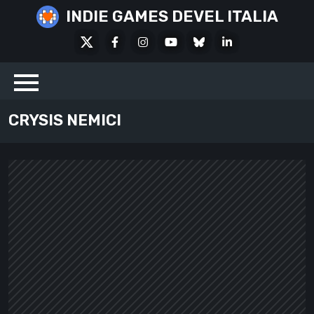
Skip
INDIE GAMES DEVEL ITALIA
to
X
Facebook
Instagram
Youtube
Bluesky
LinkedIn
content
Social
CRYSIS NEMICI