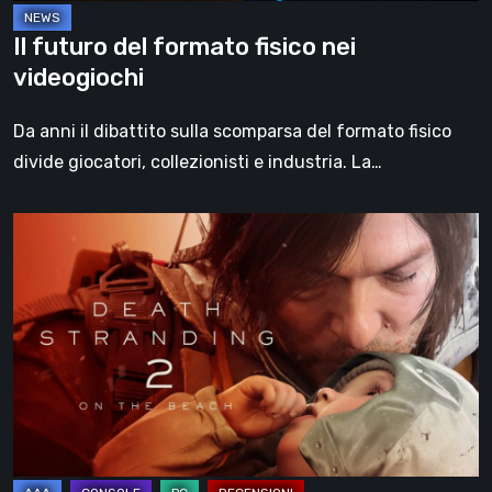
Il futuro del formato fisico nei
videogiochi
Da anni il dibattito sulla scomparsa del formato fisico
divide giocatori, collezionisti e industria. La…
Death
Stranding
2:
On
the
Beach,
la
recensione
–