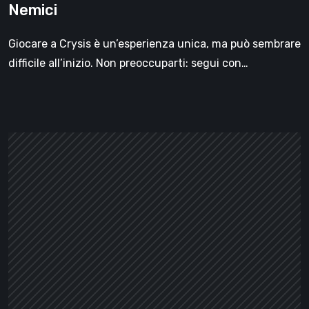
Nemici
Armi,
Veicoli
Giocare a Crysis è un’esperienza unica, ma può sembrare
e
difficile all’inizio. Non preoccuparti: segui con…
Nemici