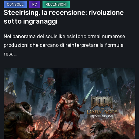
Steelrising, la recensione: rivoluzione
sotto ingranaggi
Nel panorama dei soulslike esistono ormai numerose
produzioni che cercano di reinterpretare la formula
resa…
DOOM:
The
Dark
Ages
–
Revelations,
la
recensione