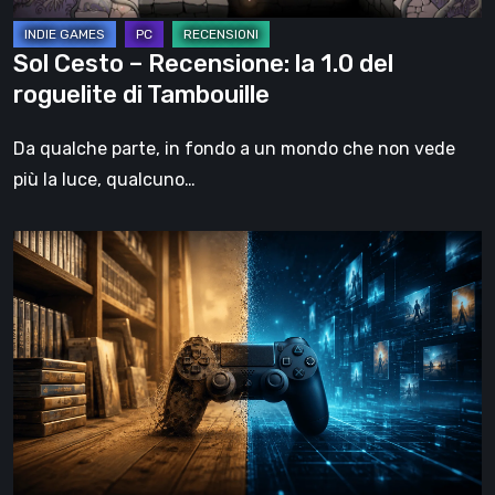
di
Tambouille
Sol Cesto – Recensione: la 1.0 del
roguelite di Tambouille
Da qualche parte, in fondo a un mondo che non vede
più la luce, qualcuno…
Il
futuro
del
formato
fisico
nei
videogiochi