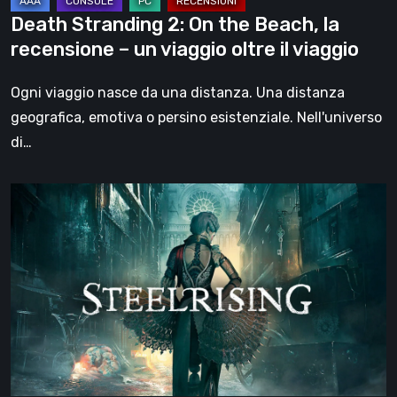
un
Death Stranding 2: On the Beach, la
viaggio
recensione – un viaggio oltre il viaggio
oltre
il
Ogni viaggio nasce da una distanza. Una distanza
viaggio
geografica, emotiva o persino esistenziale. Nell'universo
di…
Steelrising,
la
recensione:
rivoluzione
sotto
ingranaggi