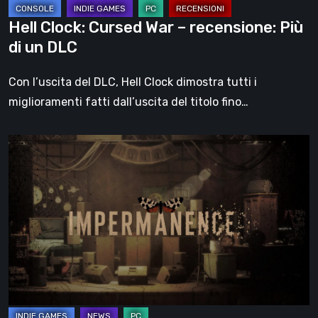
DLC
Hell Clock: Cursed War – recensione: Più
di un DLC
Con l’uscita del DLC, Hell Clock dimostra tutti i
miglioramenti fatti dall’uscita del titolo fino…
Impermanence:
costruire
un
santuario
nel
teatro
dei
fantasmi