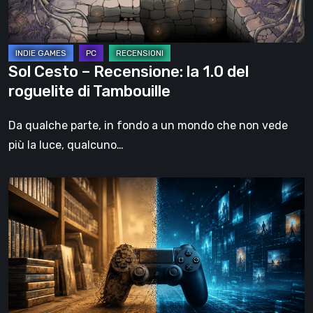
del
roguelite
di
Tambouille
Sol Cesto – Recensione: la 1.0 del
roguelite di Tambouille
Da qualche parte, in fondo a un mondo che non vede
più la luce, qualcuno…
Il
futuro
del
formato
fisico
nei
videogiochi