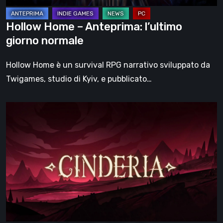
Hollow Home – Anteprima: l’ultimo
giorno normale
Hollow Home è un survival RPG narrativo sviluppato da
Twigames, studio di Kyiv, e pubblicato…
Cinderia
–
provato
l’Early
Access:
una
fiaba
oscura