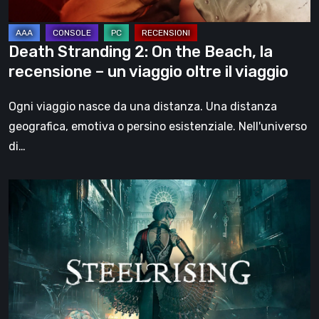
–
un
Death Stranding 2: On the Beach, la
viaggio
recensione – un viaggio oltre il viaggio
oltre
il
Ogni viaggio nasce da una distanza. Una distanza
viaggio
geografica, emotiva o persino esistenziale. Nell'universo
di…
Steelrising,
la
recensione:
rivoluzione
sotto
ingranaggi