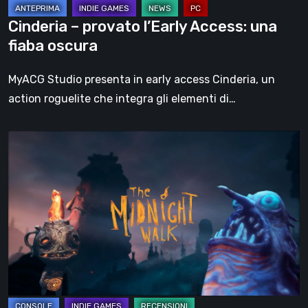
Cinderia – provato l’Early Access: una
fiaba oscura
MyACG Studio presenta in early access Cinderia, un
action roguelite che integra gli elementi di…
The
Midnight
Walk,
la
recensione:
una
malinconica
fiaba
gotica