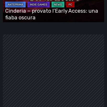
una
fiaba
Cinderia – provato l’Early Access: una
oscura
fiaba oscura