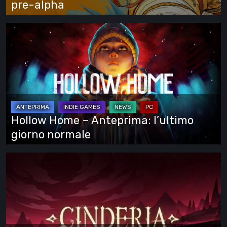
pre-alpha
alpha
Hollow
Home
–
Anteprima:
l’ultimo
giorno
normale
Hollow Home – Anteprima: l’ultimo
giorno normale
Cinderia
–
provato
l’Early
Access: