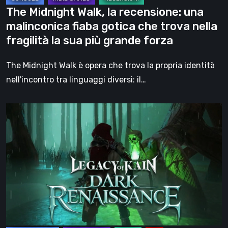
che
The Midnight Walk, la recensione: una
trova
malinconica fiaba gotica che trova nella
nella
fragilità la sua più grande forza
fragilità
la
The Midnight Walk è opera che trova la propria identità
sua
nell'incontro tra linguaggi diversi: il…
più
grande
Legacy
forza
of
Kain:
Dark
Renaissance,
un
prequel
non
ufficiale