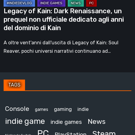
dedicato
Legacy of Kain: Dark Renaissance, un
agli
prequel non ufficiale dedicato agli anni
anni
del dominio di Kain
del
dominio
A oltre vent'anni dall'uscita di Legacy of Kain: Soul
di
Reaver, pochi universi narrativi continuano ad…
Kain
TAGS
Console
gaming
indie
games
indie game
News
indie games
PC
Steam
PlayStation