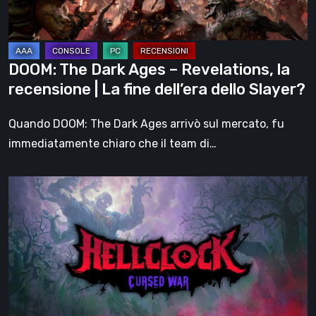
recensione
|
La
DOOM: The Dark Ages – Revelations, la
fine
recensione | La fine dell’era dello Slayer?
dell’era
dello
Quando DOOM: The Dark Ages arrivò sul mercato, fu
Slayer?
immediatamente chiaro che il team di…
Hell
Clock:
Cursed
War
–
recensione:
Più