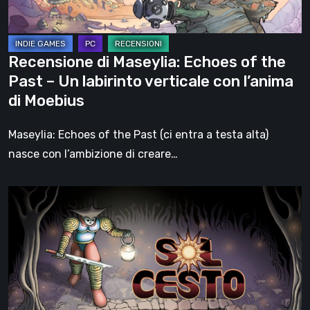
–
Un
labirinto
Recensione di Maseylia: Echoes of the
verticale
Past – Un labirinto verticale con l’anima
con
di Moebius
l’anima
di
Maseylia: Echoes of the Past (ci entra a testa alta)
Moebius
nasce con l’ambizione di creare…
Sol
Cesto
–
Recensione:
la
1.0