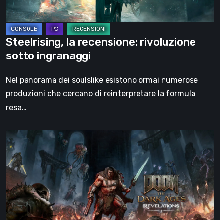
Steelrising, la recensione: rivoluzione
sotto ingranaggi
Nel panorama dei soulslike esistono ormai numerose
produzioni che cercano di reinterpretare la formula
resa…
DOOM:
The
Dark
Ages
–
Revelations,
la