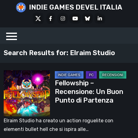
Skip
INDIE GAMES DEVEL ITALIA
to
X
Facebook
Instagram
Youtube
Bluesky
LinkedIn
content
Social
Search Results for:
Elraim Studio
Fellowship
Fellowship –
–
Recensione: Un Buon
Recensione:
Punto di Partenza
Un
Buon
Punto
Elraim Studio ha creato un action roguelite con
di
elementi bullet hell che si ispira alle…
Partenza