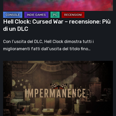
di
un
DLC
Hell Clock: Cursed War – recensione: Più
di un DLC
Con l’uscita del DLC, Hell Clock dimostra tutti i
miglioramenti fatti dall’uscita del titolo fino…
Impermanence:
costruire
un
santuario
nel
teatro
dei
fantasmi