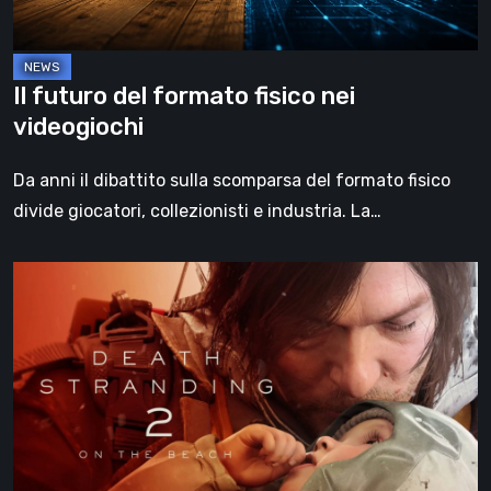
Il futuro del formato fisico nei
videogiochi
Da anni il dibattito sulla scomparsa del formato fisico
divide giocatori, collezionisti e industria. La…
Death
Stranding
2:
On
the
Beach,
la
recensione