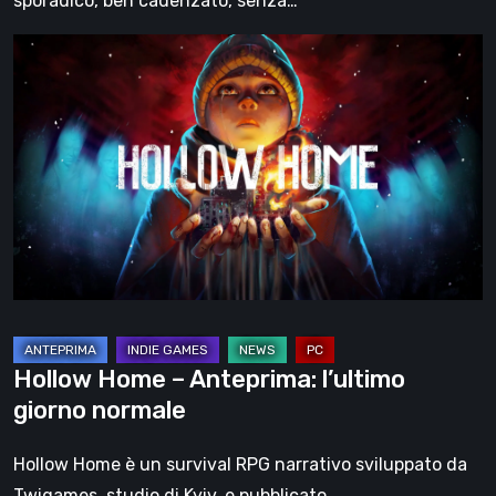
sporadico, ben cadenzato, senza…
Hollow
Home
–
Anteprima:
l’ultimo
giorno
normale
Hollow Home – Anteprima: l’ultimo
giorno normale
Hollow Home è un survival RPG narrativo sviluppato da
Twigames, studio di Kyiv, e pubblicato…