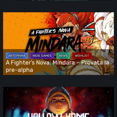
e
si
A
vede
Fighter’s
tutto
Nova:
Mindara
–
Provata
la
A Fighter’s Nova: Mindara – Provata la
pre-
pre-alpha
alpha
Hollow
Home
–
Anteprima: