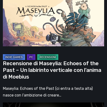
Maseylia:
Echoes
of
the
Past
–
Un
labirinto
verticale
Recensione di Maseylia: Echoes of the
con
Past – Un labirinto verticale con l’anima
l’anima
di Moebius
di
Moebius
Maseylia: Echoes of the Past (ci entra a testa alta)
nasce con l’ambizione di creare…
Sol