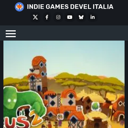
Skip
INDIE GAMES DEVEL ITALIA
to
X
Facebook
Instagram
Youtube
Bluesky
LinkedIn
content
Social