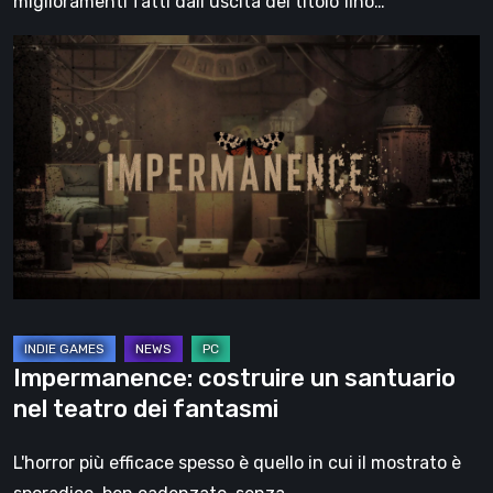
miglioramenti fatti dall’uscita del titolo fino…
Impermanence:
costruire
un
santuario
nel
teatro
dei
fantasmi
Impermanence: costruire un santuario
nel teatro dei fantasmi
L'horror più efficace spesso è quello in cui il mostrato è