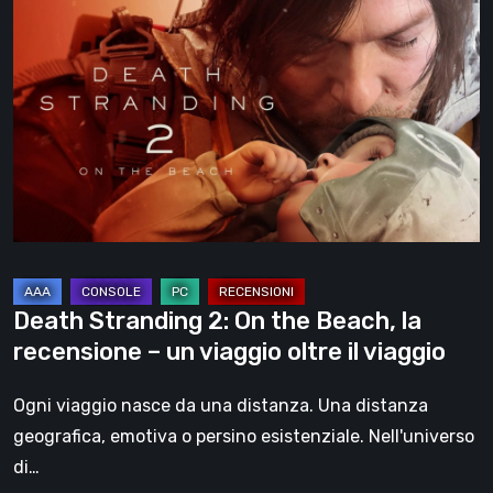
Stranding
2:
On
the
Beach,
la
recensione
–
un
viaggio
Death Stranding 2: On the Beach, la
oltre
recensione – un viaggio oltre il viaggio
il
viaggio
Ogni viaggio nasce da una distanza. Una distanza
geografica, emotiva o persino esistenziale. Nell'universo
di…