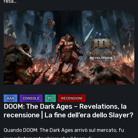
resa…
DOOM:
The
Dark
Ages
–
Revelations,
la
recensione
|
La
fine
DOOM: The Dark Ages – Revelations, la
dell’era
recensione | La fine dell’era dello Slayer?
dello
Slayer?
Quando DOOM: The Dark Ages arrivò sul mercato, fu