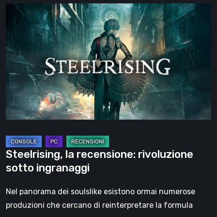
Steelrising,
la
recensione:
rivoluzione
sotto
ingranaggi
Steelrising, la recensione: rivoluzione
sotto ingranaggi
Nel panorama dei soulslike esistono ormai numerose
produzioni che cercano di reinterpretare la formula