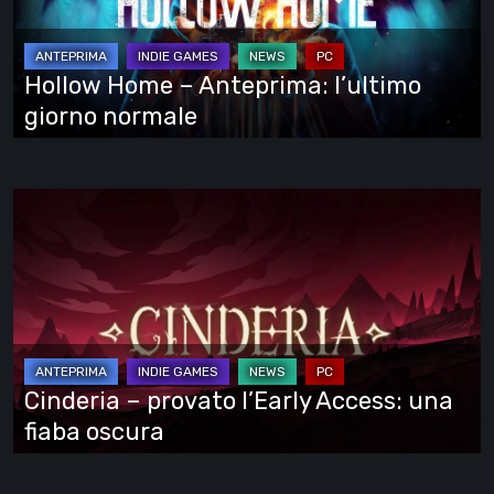
l’ultimo
giorno
normale
Hollow Home – Anteprima: l’ultimo
giorno normale
Cinderia
–
provato
l’Early
Access:
una
fiaba
Cinderia – provato l’Early Access: una
oscura
fiaba oscura