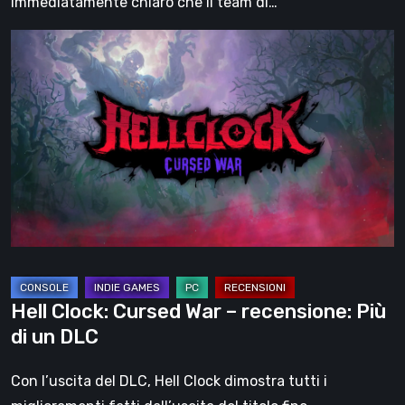
immediatamente chiaro che il team di…
Hell
Clock:
Cursed
War
–
recensione:
Più
di
un
DLC
Hell Clock: Cursed War – recensione: Più
di un DLC
Con l’uscita del DLC, Hell Clock dimostra tutti i