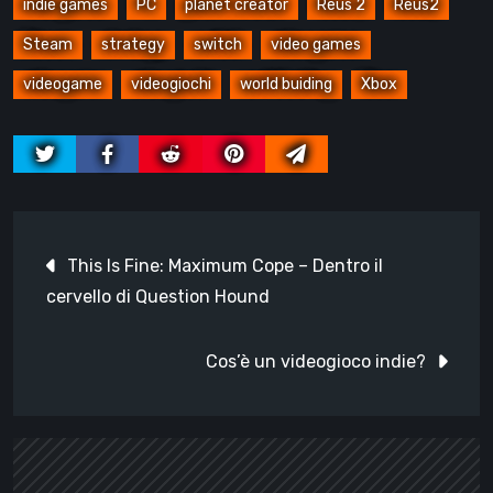
indie games
PC
planet creator
Reus 2
Reus2
Steam
strategy
switch
video games
videogame
videogiochi
world buiding
Xbox
Navigazione
This Is Fine: Maximum Cope – Dentro il
articoli
cervello di Question Hound
Cos’è un videogioco indie?