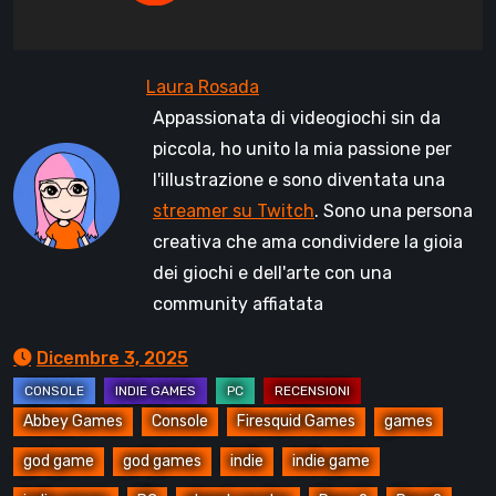
Appassionata di videogiochi sin da
piccola, ho unito la mia passione per
l'illustrazione e sono diventata una
streamer su Twitch
. Sono una persona
creativa che ama condividere la gioia
dei giochi e dell'arte con una
community affiatata
Dicembre 3, 2025
Abbey Games
Console
Firesquid Games
games
god game
god games
indie
indie game