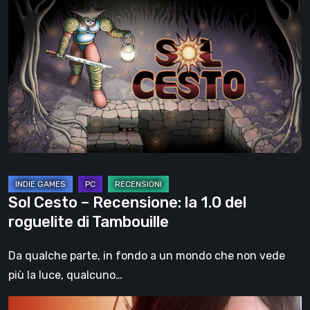
Cesto
–
Recensione:
la
1.0
del
roguelite
di
Tambouille
Sol Cesto – Recensione: la 1.0 del
roguelite di Tambouille
Da qualche parte, in fondo a un mondo che non vede
più la luce, qualcuno…
Death