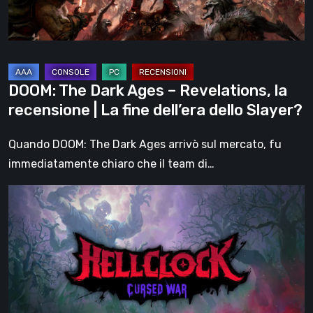
recensione
|
La
fine
DOOM: The Dark Ages – Revelations, la
dell’era
recensione | La fine dell’era dello Slayer?
dello
Slayer?
Quando DOOM: The Dark Ages arrivò sul mercato, fu
immediatamente chiaro che il team di…
Hell
Clock:
Cursed
War
–
recensione:
Più