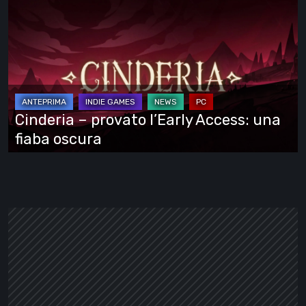
–
provato
l’Early
Access:
una
fiaba
Cinderia – provato l’Early Access: una
oscura
fiaba oscura