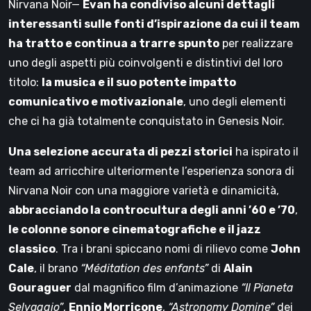
Nirvana Noir—
Evan ha condiviso alcuni dettagli
interessanti sulle fonti d’ispirazione da cui il team
ha tratto e continua a trarre spunto
per realizzare
uno degli aspetti più coinvolgenti e distintivi del loro
titolo:
la musica e il suo potente impatto
comunicativo e motivazionale
, uno degli elementi
che ci ha già totalmente conquistato in Genesis Noir.
Una selezione accurata di pezzi storici
ha ispirato il
team ad arricchire ulteriormente l’esperienza sonora di
Nirvana Noir con una maggiore varietà e dinamicità,
abbracciando la controcultura degli anni ’60 e ’70
,
le colonne sonore cinematografiche e il jazz
classico
. Tra i brani spiccano nomi di rilievo come
John
Cale
, il brano
“Méditation des enfants”
di
Alain
Gouraguer
dal magnifico film d’animazione
“Il Pianeta
Selvaggio”
,
Ennio Morricone
,
“Astronomy Domine”
dei