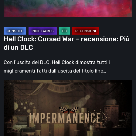
di
un
DLC
Hell Clock: Cursed War – recensione: Più
di un DLC
Con l’uscita del DLC, Hell Clock dimostra tutti i
miglioramenti fatti dall’uscita del titolo fino…
Impermanence:
costruire
un
santuario
nel
teatro
dei