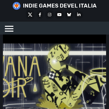
Skip
INDIE GAMES DEVEL ITALIA
to
X
Facebook
Instagram
Youtube
Bluesky
LinkedIn
content
Social