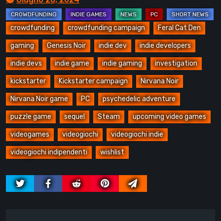
crowdfunding
crowdfunding campaign
Feral Cat Den
gaming
Genesis Noir
indie dev
indie developers
indie devs
indie game
indie gaming
investigation
kickstarter
Kickstarter campaign
Nirvana Noir
Nirvana Noir game
PC
psychedelic adventure
puzzle game
sequel
Steam
upcoming video games
videogames
videogiochi
videogiochi indie
videogiochi indipendenti
wishlist