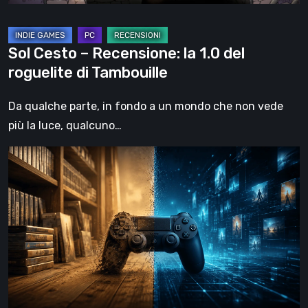
di
Tambouille
Sol Cesto – Recensione: la 1.0 del
roguelite di Tambouille
Da qualche parte, in fondo a un mondo che non vede
più la luce, qualcuno…
Il
futuro
del
formato
fisico
nei
videogiochi