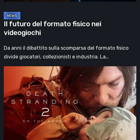
Il futuro del formato fisico nei
videogiochi
Da anni il dibattito sulla scomparsa del formato fisico
divide giocatori, collezionisti e industria. La…
Death
Stranding
2:
On
the
Beach,
la
recensione