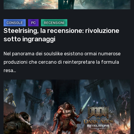
Steelrising, la recensione: rivoluzione
sotto ingranaggi
Nel panorama dei soulslike esistono ormai numerose
produzioni che cercano di reinterpretare la formula
resa…
DOOM:
The
Dark
Ages
–
Revelations,
la