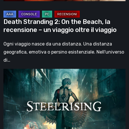
–
un
viaggio
Death Stranding 2: On the Beach, la
oltre
recensione – un viaggio oltre il viaggio
il
viaggio
Ogni viaggio nasce da una distanza. Una distanza
geografica, emotiva o persino esistenziale. Nell'universo
di…
Steelrising,
la
recensione:
rivoluzione
sotto
ingranaggi