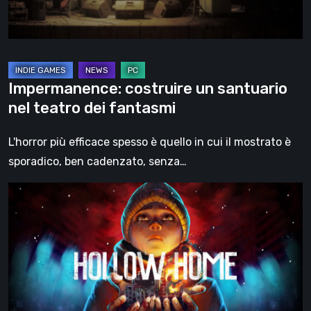
fantasmi
Impermanence: costruire un santuario
nel teatro dei fantasmi
L'horror più efficace spesso è quello in cui il mostrato è
sporadico, ben cadenzato, senza…
Hollow
Home
–
Anteprima:
l’ultimo
giorno
normale