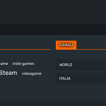
CANALI
 game
indie games
WORLD
Steam
videogame
ITALIA