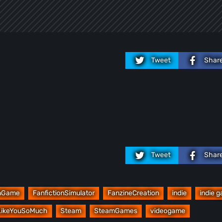
Tweet
Shar
Tweet
Shar
onGame
FanfictionSimulator
FanzineCreation
indie
indie 
LikeYouSoMuch
Steam
SteamGames
videogame