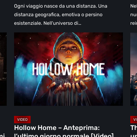
[Video]
Ogni viaggio nasce da una distanza. Una
Ne
distanza geografica, emotiva o persino
nu
esistenziale. Nell'universo di…
re
Hollow
Th
Home
Mi
–
Wal
Anteprima:
la
l’ultimo
re
giorno
un
normale
ma
[Video]
fia
go
ch
tr
Hollow Home – Anteprima:
Th
nel
mi
l’ultimo giorno normale [Video]
un