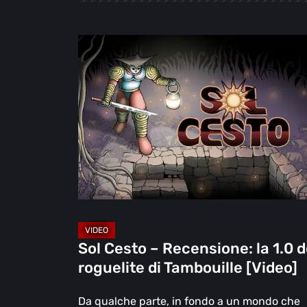
Sol
Cesto
–
Recensione:
la
1.0
del
roguelite
di
Tambouille
[Video]
Sol Cesto – Recensione: la 1.0 d
roguelite di Tambouille [Video]
Da qualche parte, in fondo a un mondo che