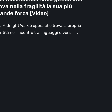
gilità
ova nella fragilità la sua più
ande forza [Video]
a
ù
e Midnight Walk è opera che trova la propria
ande
ntità nell'incontro tra linguaggi diversi: il…
za
deo]