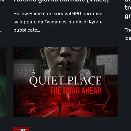
fra
tr
la
Hollow Home è un survival RPG narrativo
gr
su
sviluppato da Twigames, studio di Kyiv, e
pi
…
pubblicato…
Th
gr
ide
for
A
[Vi
Quiet
Place:
The
Road
Ahead,
la
recensione:
quando
il