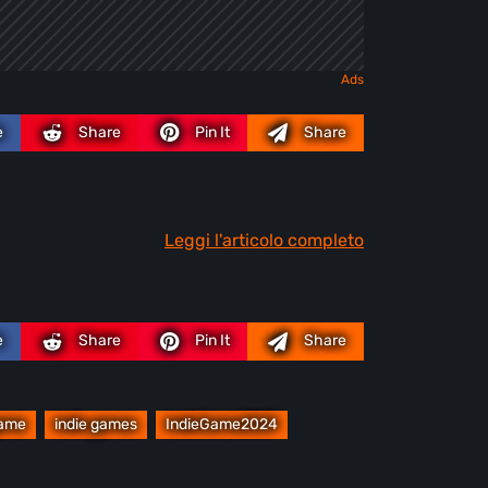
e
Share
Pin It
Share
Leggi l'articolo completo
e
Share
Pin It
Share
game
indie games
IndieGame2024