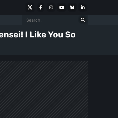
X
Facebook
Instagram
Youtube
Bluesky
LinkedIn
Social
Search
for:
nsei! I Like You So