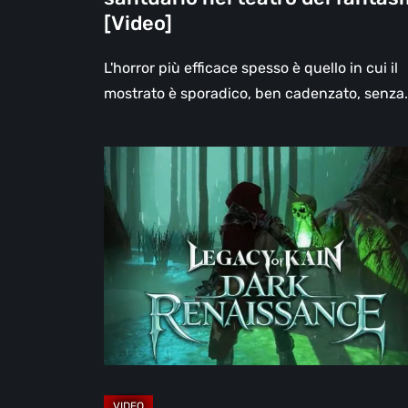
[Video]
L'horror più efficace spesso è quello in cui il
mostrato è sporadico, ben cadenzato, senza
Legacy
of
Kain:
Dark
Renaissance,
un
prequel
non
ufficiale
dedicato