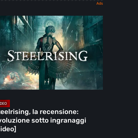
elrising,
censione:
oluzione
to
granaggi
deo]
eelrising, la recensione:
voluzione sotto ingranaggi
ideo]