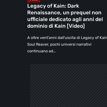
agli
Legacy of Kain: Dark
anni
Renaissance, un prequel non
del
ufficiale dedicato agli anni del
dominio
dominio di Kain [Video]
di
Kain
A oltre vent'anni dall'uscita di Legacy of Kain
[Video]
Soul Reaver, pochi universi narrativi
continuano ad…