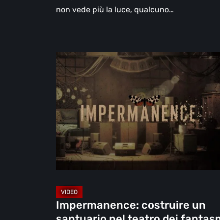
non vede più la luce, qualcuno…
Impermanence:
costruire
un
santuario
nel
teatro
dei
fantasmi
[Video]
Impermanence: costruire un
santuario nel teatro dei fantas