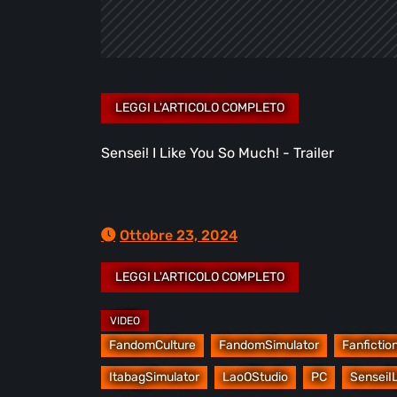
Sensei! I Like You So Much! - Trailer
Ottobre 23, 2024
FandomCulture
FandomSimulator
Fanficti
ItabagSimulator
LaoOStudio
PC
SenseiI