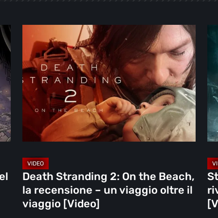
Death
Ste
Stranding
la
2:
re
On
riv
the
sot
Beach,
in
la
[Vi
recensione
–
un
viaggio
el
Death Stranding 2: On the Beach,
St
oltre
la recensione – un viaggio oltre il
ri
il
viaggio [Video]
[V
viaggio