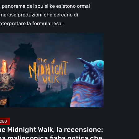
l panorama dei soulslike esistono ormai
merose produzioni che cercano di
interpretare la formula resa…
e
dnight
k,
censione:
a
linconica
ba
tica
e
ova
e Midnight Walk, la recensione:
la
a malinconica fiaba gotica che