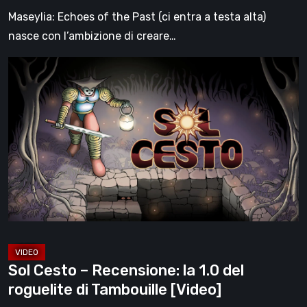
Moebius
Maseylia: Echoes of the Past (ci entra a testa alta)
[Video]
nasce con l’ambizione di creare…
Sol
Cesto
–
Recensione:
la
1.0
del
roguelite
di
Tambouille
[Video]
Sol Cesto – Recensione: la 1.0 del
roguelite di Tambouille [Video]