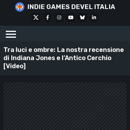
Skip
INDIE GAMES DEVEL ITALIA
to
X
Facebook
Instagram
Youtube
Bluesky
LinkedIn
content
Social
Tra luci e ombre: La nostra recensione
di Indiana Jones e l’Antico Cerchio
[Video]