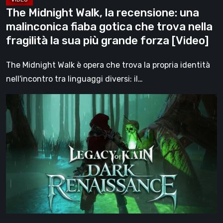
trova
The Midnight Walk, la recensione: una
nella
malinconica fiaba gotica che trova nella
fragilità
fragilità la sua più grande forza [Video]
la
sua
The Midnight Walk è opera che trova la propria identità
più
nell'incontro tra linguaggi diversi: il…
grande
Legacy
forza
of
[Video]
Kain:
Dark
Renaissance,
un
prequel
non
ufficiale