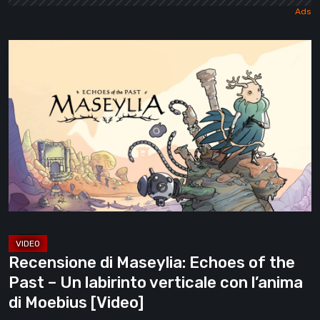
Recensione
di
Maseylia:
Echoes
of
the
Past
–
Un
labirinto
verticale
Recensione di Maseylia: Echoes of the
con
Past – Un labirinto verticale con l’anima
l’anima
di Moebius [Video]
di