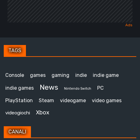
TAGS
Console
games
gaming
indie
indie game
News
indie games
PC
Nintendo Switch
PlayStation
Steam
videogame
video games
Xbox
videogiochi
CANALI