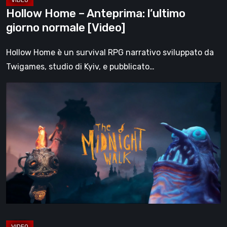
Hollow Home – Anteprima: l’ultimo
giorno normale [Video]
Hollow Home è un survival RPG narrativo sviluppato da
Twigames, studio di Kyiv, e pubblicato…
The
Midnight
Walk,
la
recensione:
una
malinconica
fiaba
gotica
che