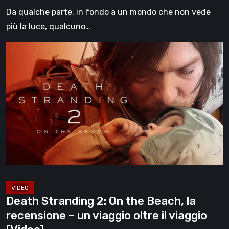
Da qualche parte, in fondo a un mondo che non vede
più la luce, qualcuno…
Death
Stranding
2:
On
the
Beach,
la
recensione
–
un
viaggio
Death Stranding 2: On the Beach, la
oltre
recensione – un viaggio oltre il viaggio
il