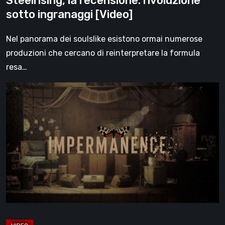
Steelrising, la recensione: rivoluzione
sotto ingranaggi [Video]
Nel panorama dei soulslike esistono ormai numerose
produzioni che cercano di reinterpretare la formula
resa…
Impermanence:
costruire
un
santuario
nel
teatro
dei
fantasmi
[Video]