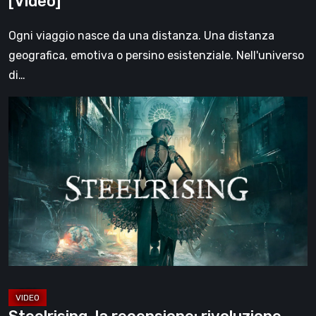
[Video]
viaggio
[Video]
Ogni viaggio nasce da una distanza. Una distanza
geografica, emotiva o persino esistenziale. Nell'universo
di…
Steelrising,
la
recensione:
rivoluzione
sotto
ingranaggi
[Video]