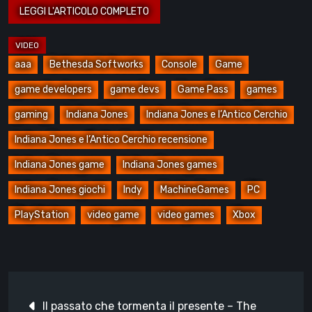
aaa
Bethesda Softworks
Console
Game
game developers
game devs
Game Pass
games
gaming
Indiana Jones
Indiana Jones e l’Antico Cerchio
Indiana Jones e l’Antico Cerchio recensione
Indiana Jones game
Indiana Jones games
Indiana Jones giochi
Indy
MachineGames
PC
PlayStation
video game
video games
Xbox
Navigazione
Il passato che tormenta il presente – The