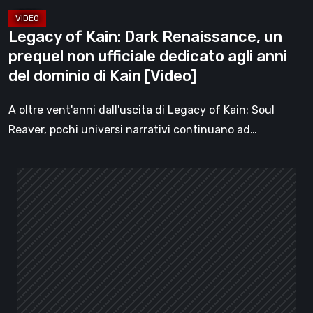
dedicato
agli
Legacy of Kain: Dark Renaissance, un
anni
prequel non ufficiale dedicato agli anni
del
del dominio di Kain [Video]
dominio
di
A oltre vent'anni dall'uscita di Legacy of Kain: Soul
Kain
Reaver, pochi universi narrativi continuano ad…
[Video]