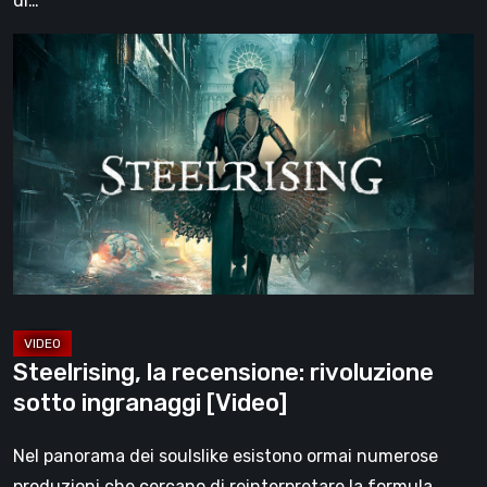
di…
Steelrising,
la
recensione:
rivoluzione
sotto
ingranaggi
[Video]
Steelrising, la recensione: rivoluzione
sotto ingranaggi [Video]
Nel panorama dei soulslike esistono ormai numerose
produzioni che cercano di reinterpretare la formula