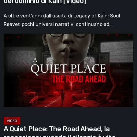
del dominio di Kain [Video]
dominio
di
A oltre vent'anni dall'uscita di Legacy of Kain: Soul
Kain
Reaver, pochi universi narrativi continuano ad…
[Video]
A
Quiet
Place:
The
Road
Ahead,
la
recensione:
quando
il
silenzio
A Quiet Place: The Road Ahead, la
è