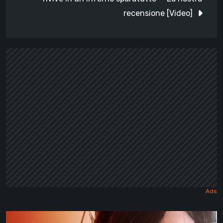
recensione [Video]
Death