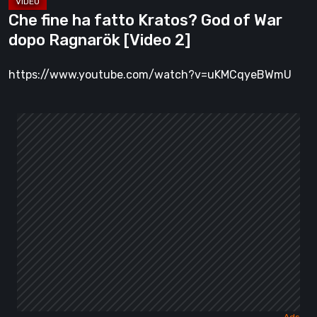
[Video
Che fine ha fatto Kratos? God of War
2]
dopo Ragnarök [Video 2]
https://www.youtube.com/watch?v=uKMCqyeBWmU