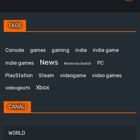
TAGS
Console
games
gaming
indie
indie game
News
indie games
PC
Nintendo Switch
PlayStation
Steam
videogame
video games
Xbox
videogiochi
CANALI
WORLD