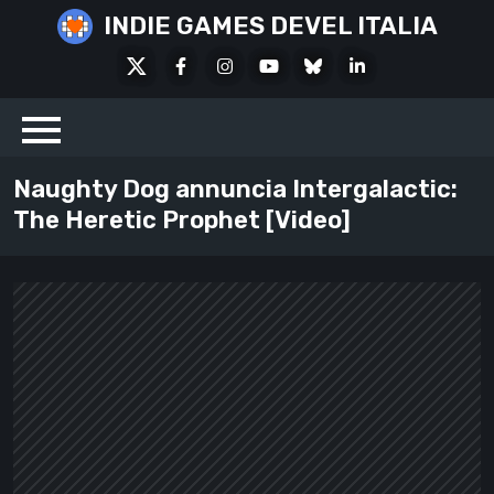
Skip
INDIE GAMES DEVEL ITALIA
to
X
Facebook
Instagram
Youtube
Bluesky
LinkedIn
content
Social
Naughty Dog annuncia Intergalactic:
The Heretic Prophet [Video]