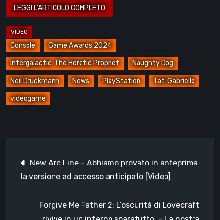
Console
Game Awards 2024
Intergalactic: The Heretic Prophet
Naughty Dog
Neil Druckmann
News
PlayStation
Tati Gabrielle
videogame
Navigazione
New Arc Line – Abbiamo provato in anteprima
articoli
la versione ad accesso anticipato [Video]
Forgive Me Father 2: L’oscurità di Lovecraft
rivive in un inferno sparatutto – La nostra