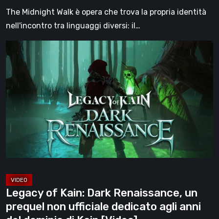
sua
The Midnight Walk è opera che trova la propria identità
più
nell'incontro tra linguaggi diversi: il…
grande
Legacy
forza
of
[Video]
Kain:
Dark
Renaissance,
un
prequel
non
ufficiale
dedicato
agli
Legacy of Kain: Dark Renaissance, un
anni
prequel non ufficiale dedicato agli anni
del