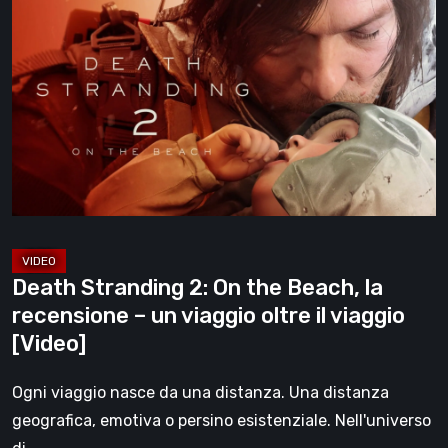
Stranding
2:
On
the
Beach,
la
recensione
–
un
viaggio
Death Stranding 2: On the Beach, la
oltre
recensione – un viaggio oltre il viaggio
il
[Video]
viaggio
[Video]
Ogni viaggio nasce da una distanza. Una distanza
geografica, emotiva o persino esistenziale. Nell'universo