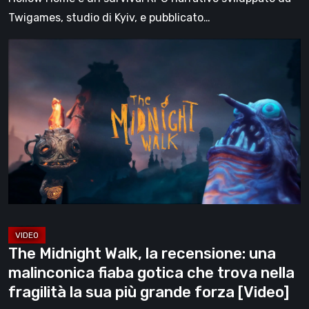
Twigames, studio di Kyiv, e pubblicato…
The
Midnight
Walk,
la
recensione:
una
malinconica
fiaba
gotica
che
trova
The Midnight Walk, la recensione: una
nella
malinconica fiaba gotica che trova nella
fragilità
fragilità la sua più grande forza [Video]
la