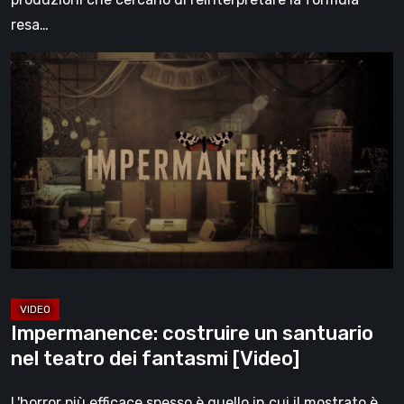
resa…
Impermanence:
costruire
un
santuario
nel
teatro
dei
fantasmi
[Video]
Impermanence: costruire un santuario
nel teatro dei fantasmi [Video]
L'horror più efficace spesso è quello in cui il mostrato è