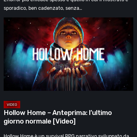
sporadico, ben cadenzato, senza…
Hollow
Home
–
Anteprima:
l’ultimo
giorno
normale
[Video]
Hollow Home – Anteprima: l’ultimo
giorno normale [Video]
Hollow Home è un survival RPG narrativo sviluppato da