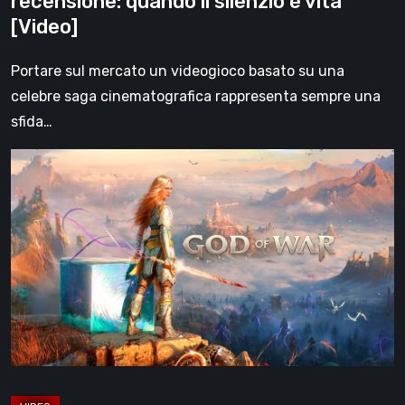
recensione: quando il silenzio è vita
vita
[Video]
[Video]
Portare sul mercato un videogioco basato su una
celebre saga cinematografica rappresenta sempre una
sfida…
Che
fine
ha
fatto
Kratos?
God
of
War
dopo
Ragnarök