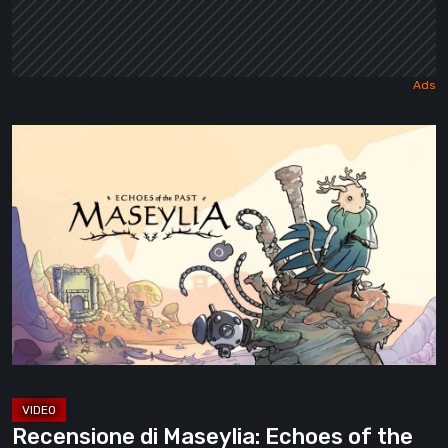
Recensione
di
Maseylia:
Echoes
of
the
Past
–
Un
labirinto
verticale
Recensione di Maseylia: Echoes of the
con