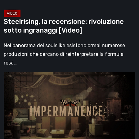
Steelrising, la recensione: rivoluzione
sotto ingranaggi [Video]
Nel panorama dei soulslike esistono ormai numerose
produzioni che cercano di reinterpretare la formula
resa…
Impermanence:
costruire
un
santuario
nel
teatro
dei
fantasmi