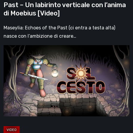
Past – Un labirinto verticale con l’anima
l’anima
di Moebius [Video]
di
Moebius
Maseylia: Echoes of the Past (ci entra a testa alta)
[Video]
nasce con l’ambizione di creare…
Sol
Cesto
–
Recensione:
la
1.0
del
roguelite
di
Tambouille
[Video]