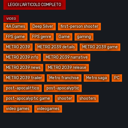
4A Games
Deep Silver
first-person shooter
FPS game
FPS genre
Game
gaming
METRO 2039
METRO 2039 details
METRO 2039 game
METRO 2039 info
METRO 2039 narrative
METRO 2039 news
METRO 2039 release
METRO 2039 trailer
Metro franchise
Metro saga
PC
post-apocalittico
post-apocalyptic
post-apocalyptic game
shooter
shooters
video games
videogames