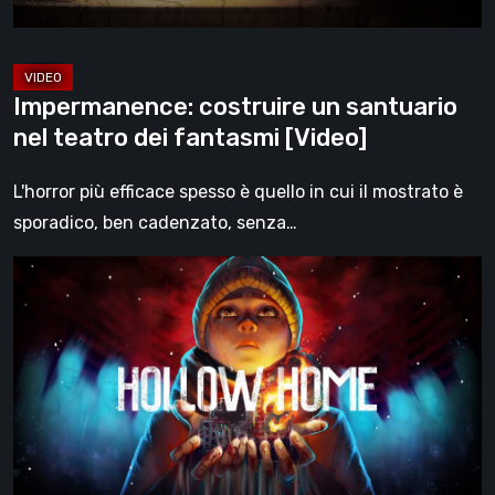
[Video]
Impermanence: costruire un santuario
nel teatro dei fantasmi [Video]
L'horror più efficace spesso è quello in cui il mostrato è
sporadico, ben cadenzato, senza…
Hollow
Home
–
Anteprima:
l’ultimo
giorno
normale
[Video]