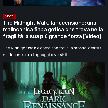
gotica
che
trova
The Midnight Walk, la recensione: una
nella
malinconica fiaba gotica che trova nella
fragilità
fragilità la sua più grande forza [Video]
la
sua
The Midnight Walk è opera che trova la propria identità
più
nell'incontro tra linguaggi diversi: il…
grande
Legacy
forza
of
[Video]
Kain:
Dark
Renaissance,
un
prequel