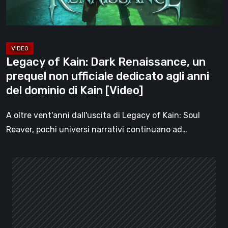
non
ufficiale
dedicato
agli
Legacy of Kain: Dark Renaissance, un
anni
prequel non ufficiale dedicato agli anni
del
del dominio di Kain [Video]
dominio
di
A oltre vent'anni dall'uscita di Legacy of Kain: Soul
Kain
Reaver, pochi universi narrativi continuano ad…
[Video]