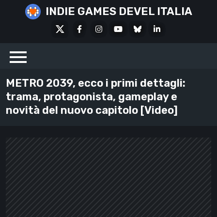
Skip
INDIE GAMES DEVEL ITALIA
to
X
Facebook
Instagram
Youtube
Bluesky
LinkedIn
content
Social
METRO 2039, ecco i primi dettagli:
trama, protagonista, gameplay e
novità del nuovo capitolo [Video]