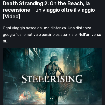
Death Stranding 2: On the Beach, la
oltre
recensione – un viaggio oltre il viaggio
il
[Video]
viaggio
[Video]
Ogni viaggio nasce da una distanza. Una distanza
geografica, emotiva o persino esistenziale. Nell'universo
di…
Steelrising,
la
recensione:
rivoluzione
sotto
ingranaggi
[Video]