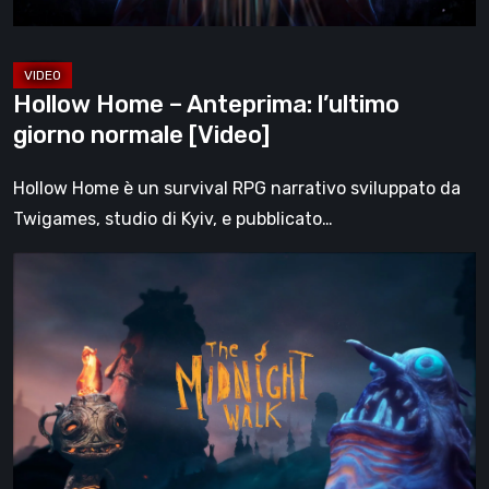
Hollow Home – Anteprima: l’ultimo
giorno normale [Video]
Hollow Home è un survival RPG narrativo sviluppato da
Twigames, studio di Kyiv, e pubblicato…
The
Midnight
Walk,
la
recensione:
una
malinconica
fiaba