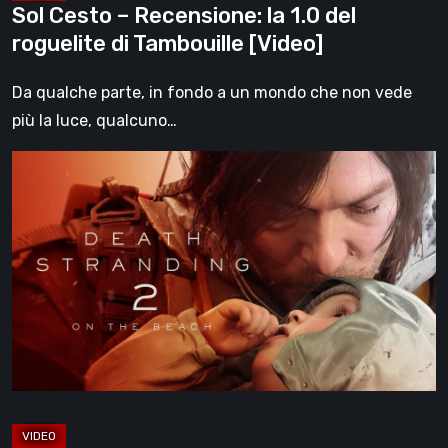
Sol Cesto – Recensione: la 1.0 del
roguelite di Tambouille [Video]
Da qualche parte, in fondo a un mondo che non vede
più la luce, qualcuno…
Death
Stranding
2:
On
the
Beach,
la
recensione
–
un
viaggio