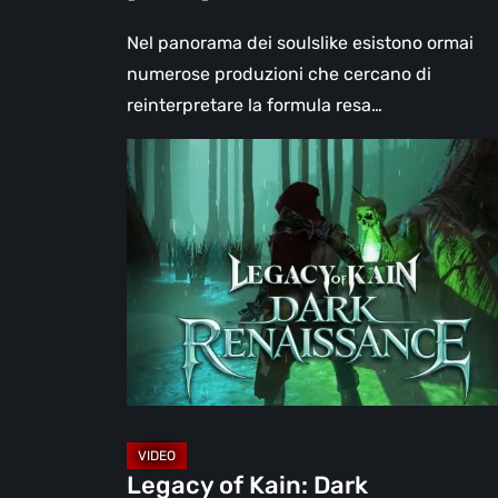
Nel panorama dei soulslike esistono ormai
numerose produzioni che cercano di
reinterpretare la formula resa…
Legacy
of
Kain:
Dark
Renaissance,
un
prequel
non
ufficiale
dedicato
agli
Legacy of Kain: Dark
anni