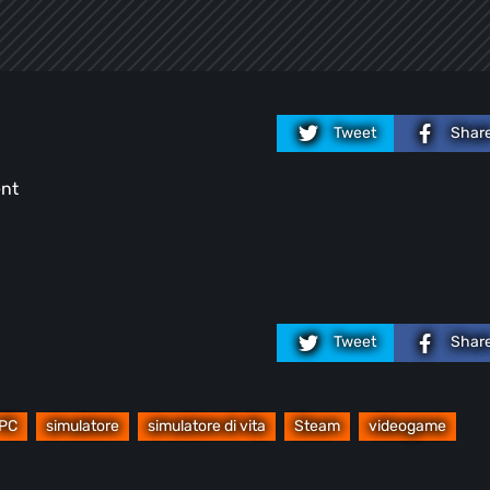
Tweet
Shar
ent
Tweet
Shar
PC
simulatore
simulatore di vita
Steam
videogame