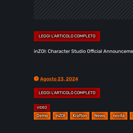
inZOI: Character Studio Official Announcem
Agosto 23, 2024
Demo
inZOI
Krafton
News
novità