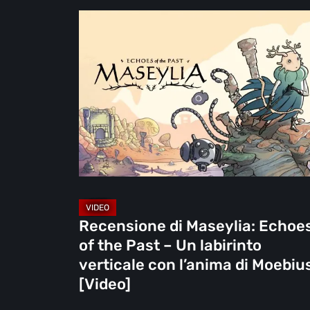
Recensione
di
Maseylia:
Echoes
of
the
Past
–
Un
labirinto
verticale
Recensione di Maseylia: Echoe
con
of the Past – Un labirinto
l’anima
verticale con l’anima di Moebiu
di
[Video]
Moebius
[Video]