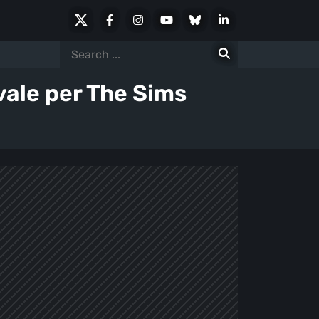
X
Facebook
Instagram
Youtube
Bluesky
LinkedIn
Social
Search
for:
ivale per The Sims