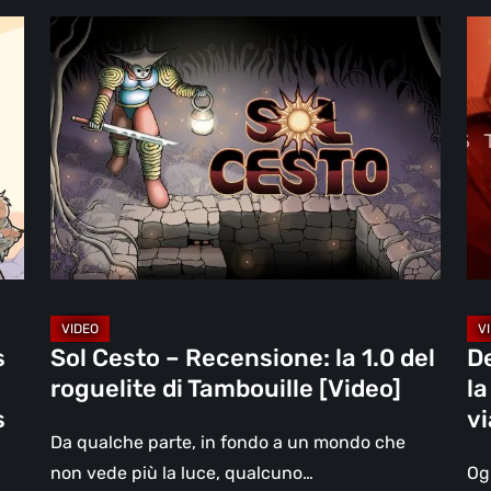
Sol
De
Cesto
St
–
2:
Recensione:
On
la
th
1.0
Be
del
la
roguelite
re
di
–
Tambouille
un
[Video]
vi
s
Sol Cesto – Recensione: la 1.0 del
D
olt
roguelite di Tambouille [Video]
la
il
s
vi
vi
Da qualche parte, in fondo a un mondo che
[Vi
non vede più la luce, qualcuno…
Og