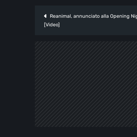
Navigazione
Reanimal, annunciato alla Opening N
articoli
[Video]