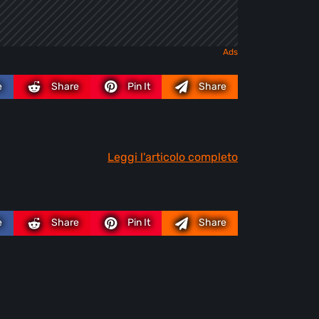
e
Share
Pin It
Share
Leggi l'articolo completo
e
Share
Pin It
Share