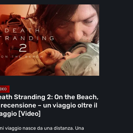
ath
randing
e
ach,
censione
aggio
eath Stranding 2: On the Beach,
re
 recensione – un viaggio oltre il
aggio [Video]
aggio
deo]
ni viaggio nasce da una distanza. Una