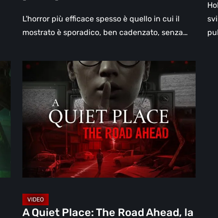
Ho
L'horror più efficace spesso è quello in cui il
sv
mostrato è sporadico, ben cadenzato, senza…
pu
A
Quiet
Place:
The
Road
Ahead,
la
recensione:
quando
il
silenzio
A Quiet Place: The Road Ahead, la
è