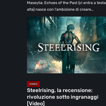
Maseylia: Echoes of the Past (ci entra a testa
alta) nasce con l’ambizione di creare…
Steelrising,
la
recensione:
rivoluzione
sotto
ingranaggi
[Video]
Steelrising, la recensione:
rivoluzione sotto ingranaggi
[Video]