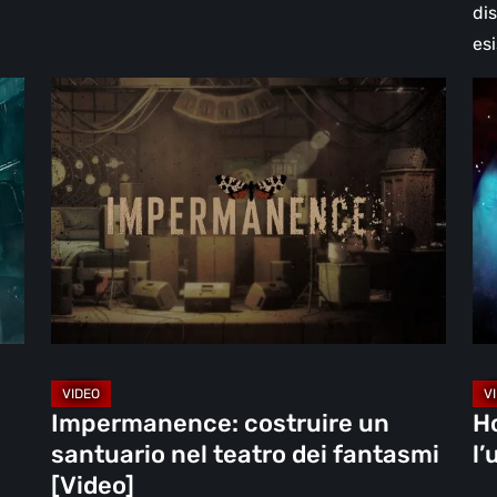
di
esi
Impermanence:
Ho
costruire
Ho
un
–
santuario
An
nel
l’u
teatro
gi
dei
no
fantasmi
[Vi
[Video]
Impermanence: costruire un
H
santuario nel teatro dei fantasmi
l’
[Video]