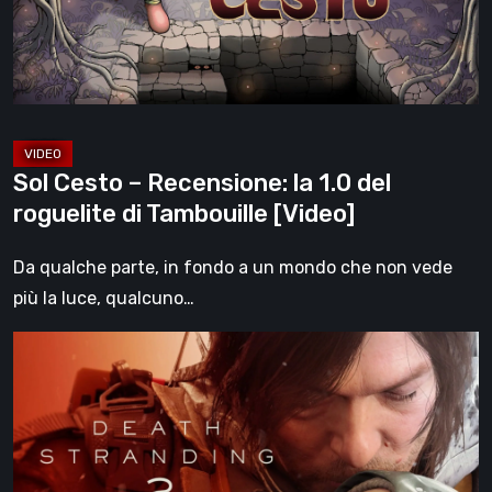
1.0
del
roguelite
di
Tambouille
[Video]
Sol Cesto – Recensione: la 1.0 del
roguelite di Tambouille [Video]
Da qualche parte, in fondo a un mondo che non vede
più la luce, qualcuno…
Death
Stranding
2:
On
the