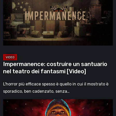
un
santuario
nel
teatro
dei
fantasmi
[Video]
Impermanence: costruire un santuario
nel teatro dei fantasmi [Video]
L'horror più efficace spesso è quello in cui il mostrato è
sporadico, ben cadenzato, senza…
Hollow
Home