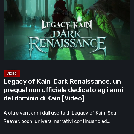
of
[Video]
Kain:
Dark
Renaissance,
un
prequel
non
ufficiale
dedicato
agli
Legacy of Kain: Dark Renaissance, un
anni
prequel non ufficiale dedicato agli anni
del
del dominio di Kain [Video]
dominio
di
A oltre vent'anni dall'uscita di Legacy of Kain: Soul
Kain
Reaver, pochi universi narrativi continuano ad…
[Video]