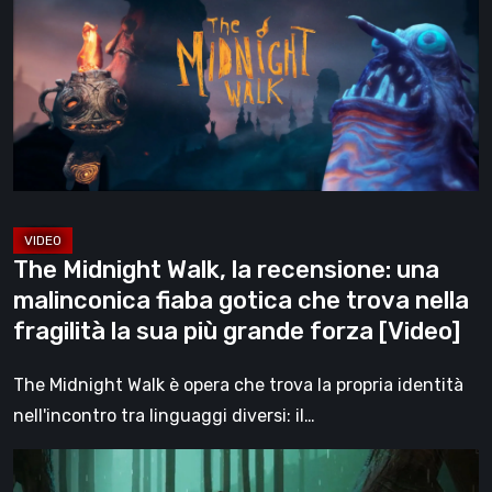
Walk,
la
recensione:
una
malinconica
fiaba
gotica
che
trova
The Midnight Walk, la recensione: una
nella
malinconica fiaba gotica che trova nella
fragilità
fragilità la sua più grande forza [Video]
la
sua
The Midnight Walk è opera che trova la propria identità
più
nell'incontro tra linguaggi diversi: il…
grande
Legacy
forza