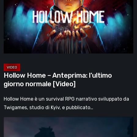
–
Anteprima:
l’ultimo
giorno
normale
[Video]
Hollow Home – Anteprima: l’ultimo
giorno normale [Video]
Hollow Home è un survival RPG narrativo sviluppato da
Twigames, studio di Kyiv, e pubblicato…
The
Midnight