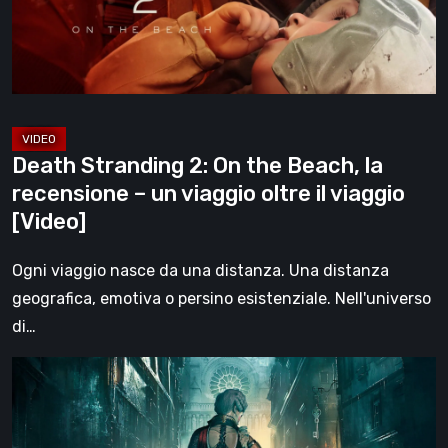
Beach,
la
recensione
–
un
viaggio
Death Stranding 2: On the Beach, la
oltre
recensione – un viaggio oltre il viaggio
il
[Video]
viaggio
[Video]
Ogni viaggio nasce da una distanza. Una distanza
geografica, emotiva o persino esistenziale. Nell'universo
di…
Steelrising,
la
recensione: