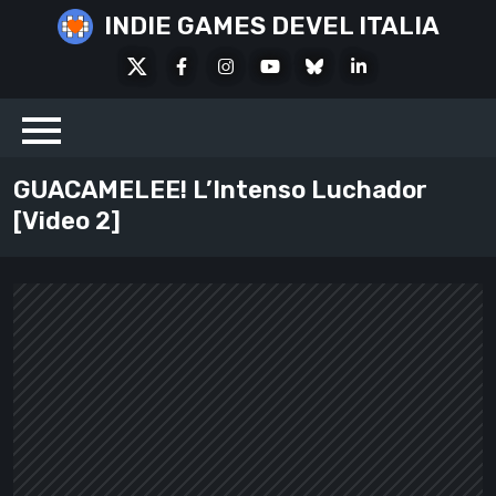
Skip
INDIE GAMES DEVEL ITALIA
to
X
Facebook
Instagram
Youtube
Bluesky
LinkedIn
content
Social
GUACAMELEE! L’Intenso Luchador
[Video 2]