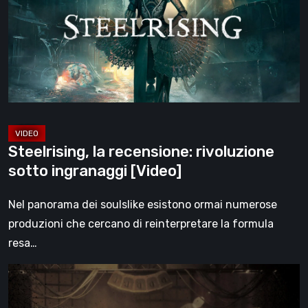
rivoluzione
sotto
ingranaggi
[Video]
Steelrising, la recensione: rivoluzione
sotto ingranaggi [Video]
Nel panorama dei soulslike esistono ormai numerose
produzioni che cercano di reinterpretare la formula
resa…
Impermanence:
costruire