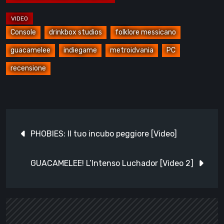
Console
drinkbox studios
folklore messicano
guacamelee
indiegame
metroidvania
PC
recensione
Navigazione
PHOBIES: Il tuo incubo peggiore [Video]
articoli
GUACAMELEE! L’Intenso Luchador [Video 2]