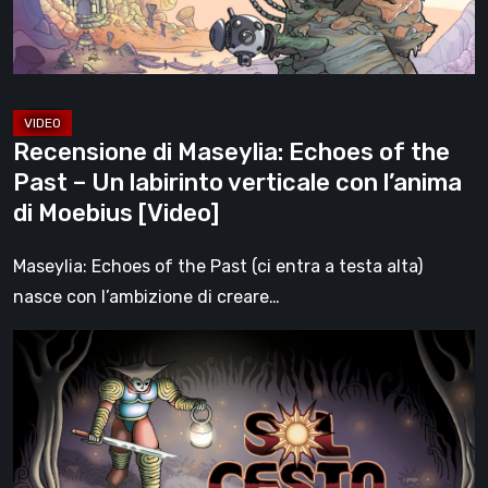
Past
–
Un
labirinto
verticale
Recensione di Maseylia: Echoes of the
con
Past – Un labirinto verticale con l’anima
l’anima
di Moebius [Video]
di
Moebius
Maseylia: Echoes of the Past (ci entra a testa alta)
[Video]
nasce con l’ambizione di creare…
Sol
Cesto
–
Recensione:
la