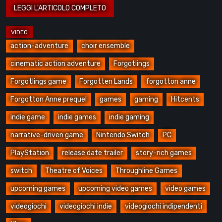
action-adventure
choir ensemble
cinematic action adventure
Forgotlings
Forgotlings game
Forgotten Lands
forgotton anne
Forgotton Anne prequel
games
gaming
Hitcents
indie game
indie games
indie gaming
narrative-driven game
Nintendo Switch
PC
PlayStation
release date trailer
story-rich games
switch
Theatre of Voices
Throughline Games
upcoming games
upcoming video games
video games
videogiochi
videogiochi indie
videogiochi indipendenti