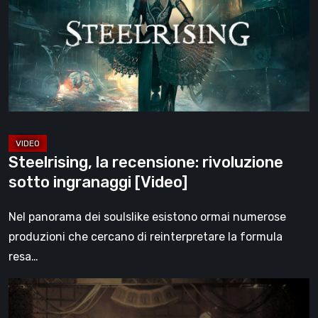
rivoluzione
sotto
ingranaggi
[Video]
Steelrising, la recensione: rivoluzione
sotto ingranaggi [Video]
Nel panorama dei soulslike esistono ormai numerose
produzioni che cercano di reinterpretare la formula
resa…
Impermanence:
costruire