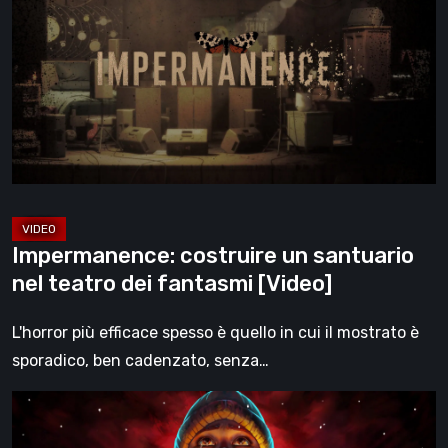
un
santuario
nel
teatro
dei
fantasmi
[Video]
Impermanence: costruire un santuario
nel teatro dei fantasmi [Video]
L'horror più efficace spesso è quello in cui il mostrato è
sporadico, ben cadenzato, senza…
Hollow
Home