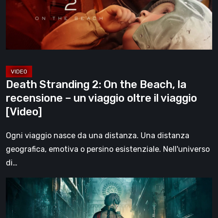
Beach,
la
recensione
–
un
viaggio
Death Stranding 2: On the Beach, la
oltre
recensione – un viaggio oltre il viaggio
il
[Video]
viaggio
[Video]
Ogni viaggio nasce da una distanza. Una distanza
geografica, emotiva o persino esistenziale. Nell'universo
di…
Steelrising,
la
recensione: