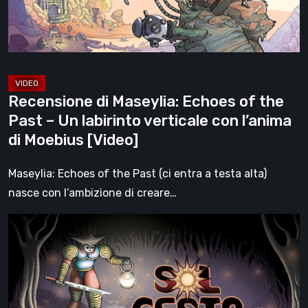
Past
–
Un
labirinto
verticale
Recensione di Maseylia: Echoes of the
con
Past – Un labirinto verticale con l’anima
l’anima
di Moebius [Video]
di
Moebius
Maseylia: Echoes of the Past (ci entra a testa alta)
[Video]
nasce con l’ambizione di creare…
Sol
Cesto
–
Recensione:
la