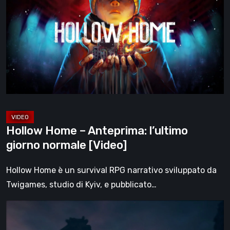
–
Anteprima:
l’ultimo
giorno
normale
[Video]
Hollow Home – Anteprima: l’ultimo
giorno normale [Video]
Hollow Home è un survival RPG narrativo sviluppato da
Twigames, studio di Kyiv, e pubblicato…
The
Midnight