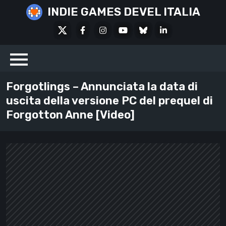
Skip
INDIE GAMES DEVEL ITALIA
to
X
Facebook
Instagram
Youtube
Bluesky
LinkedIn
content
Social
Forgotlings – Annunciata la data di
uscita della versione PC del prequel di
Forgotton Anne [Video]