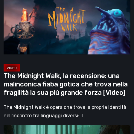
Walk,
la
recensione:
una
malinconica
fiaba
gotica
che
trova
The Midnight Walk, la recensione: una
nella
malinconica fiaba gotica che trova nella
fragilità
fragilità la sua più grande forza [Video]
la
sua
The Midnight Walk è opera che trova la propria identità
più
nell'incontro tra linguaggi diversi: il…
grande
Legacy
forza