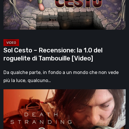
1.0
del
roguelite
di
Tambouille
[Video]
Sol Cesto – Recensione: la 1.0 del
roguelite di Tambouille [Video]
Da qualche parte, in fondo a un mondo che non vede
più la luce, qualcuno…
Death
Stranding
2:
On
the