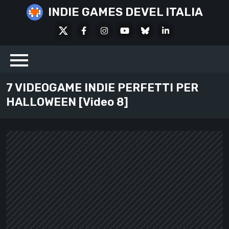
Skip
INDIE GAMES DEVEL ITALIA
to
X
Facebook
Instagram
Youtube
Bluesky
LinkedIn
content
Social
7 VIDEOGAME INDIE PERFETTI PER
HALLOWEEN [Video 8]