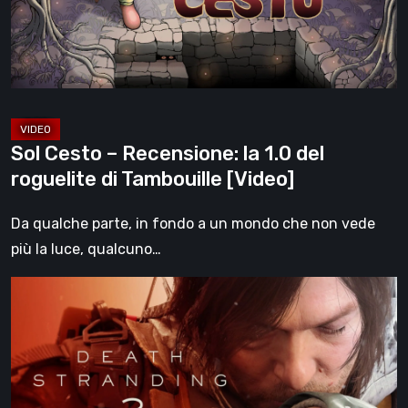
1.0
del
roguelite
di
Tambouille
[Video]
Sol Cesto – Recensione: la 1.0 del
roguelite di Tambouille [Video]
Da qualche parte, in fondo a un mondo che non vede
più la luce, qualcuno…
Death
Stranding
2:
On
the