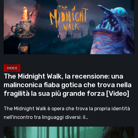
Walk,
la
recensione:
una
malinconica
fiaba
gotica
che
trova
The Midnight Walk, la recensione: una
nella
malinconica fiaba gotica che trova nella
fragilità
fragilità la sua più grande forza [Video]
la
sua
The Midnight Walk è opera che trova la propria identità
più
nell'incontro tra linguaggi diversi: il…
grande
Legacy
forza