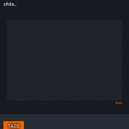
sfida…
TAGS