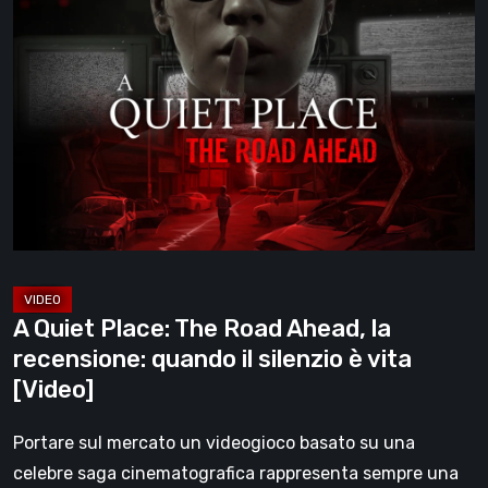
A
Quiet
Place:
The
Road
Ahead,
la
recensione:
quando
il
silenzio
A Quiet Place: The Road Ahead, la
è
recensione: quando il silenzio è vita
vita
[Video]
[Video]
Portare sul mercato un videogioco basato su una
celebre saga cinematografica rappresenta sempre una