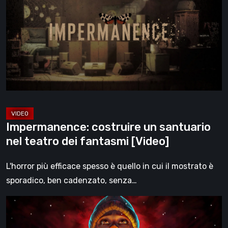
un
santuario
nel
teatro
dei
fantasmi
[Video]
Impermanence: costruire un santuario
nel teatro dei fantasmi [Video]
L'horror più efficace spesso è quello in cui il mostrato è
sporadico, ben cadenzato, senza…
Hollow
Home