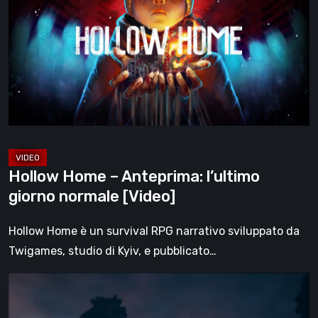
–
Anteprima:
l’ultimo
giorno
normale
[Video]
Hollow Home – Anteprima: l’ultimo
giorno normale [Video]
Hollow Home è un survival RPG narrativo sviluppato da
Twigames, studio di Kyiv, e pubblicato…
The
Midnight