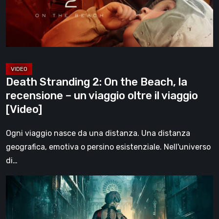
Beach,
la
recensione
–
un
viaggio
Death Stranding 2: On the Beach, la
oltre
recensione – un viaggio oltre il viaggio
il
[Video]
viaggio
[Video]
Ogni viaggio nasce da una distanza. Una distanza
geografica, emotiva o persino esistenziale. Nell'universo
di…
Steelrising,
la
recensione: