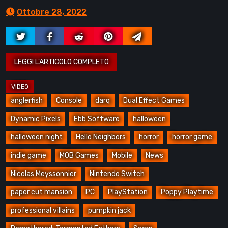
Ottobre 28, 2022
anglerfish
Console
darq
Dual Effect Games
Dynamic Pixels
Ebb Software
halloween
halloween night
Hello Neighbors
horror
horror game
indie game
MOB Games
Mobile
News
Nicolas Meyssonnier
Nintendo Switch
paper cut mansion
PC
PlayStation
Poppy Playtime
professional villains
pumpkin jack