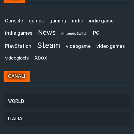
Console
games
gaming
indie
indie game
News
indie games
PC
Nintendo Switch
Steam
PlayStation
videogame
video games
Xbox
videogiochi
CANALI
WORLD
ITALIA