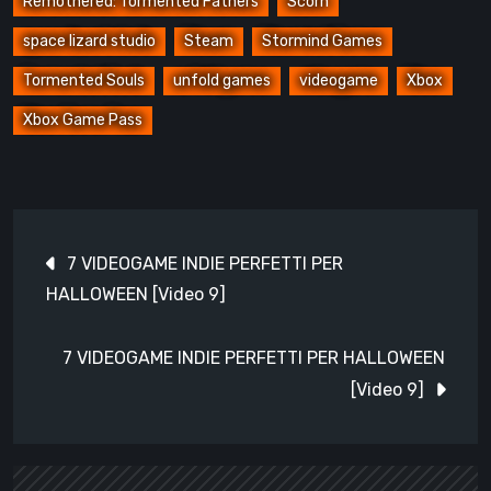
Remothered: Tormented Fathers
Scorn
space lizard studio
Steam
Stormind Games
Tormented Souls
unfold games
videogame
Xbox
Xbox Game Pass
Navigazione
7 VIDEOGAME INDIE PERFETTI PER
articoli
HALLOWEEN [Video 9]
7 VIDEOGAME INDIE PERFETTI PER HALLOWEEN
[Video 9]