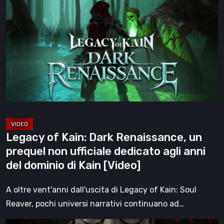
of
[Video]
Kain:
Dark
Renaissance,
un
prequel
non
ufficiale
dedicato
agli
Legacy of Kain: Dark Renaissance, un
anni
prequel non ufficiale dedicato agli anni
del
del dominio di Kain [Video]
dominio
di
A oltre vent'anni dall'uscita di Legacy of Kain: Soul
Kain
Reaver, pochi universi narrativi continuano ad…
[Video]