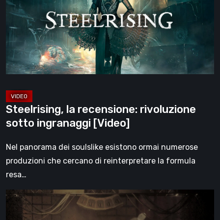
rivoluzione
sotto
ingranaggi
[Video]
Steelrising, la recensione: rivoluzione
sotto ingranaggi [Video]
Nel panorama dei soulslike esistono ormai numerose
produzioni che cercano di reinterpretare la formula
resa…
Impermanence:
costruire