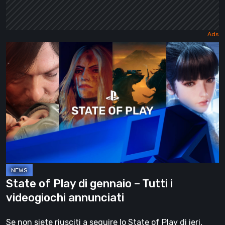
State
of
Play
di
gennaio
–
Tutti
i
videogiochi
annunciati
State of Play di gennaio – Tutti i
videogiochi annunciati
Se non siete riusciti a seguire lo State of Play di ieri,