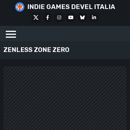
Skip
INDIE GAMES DEVEL ITALIA
to
X
Facebook
Instagram
Youtube
Bluesky
LinkedIn
content
Social
ZENLESS ZONE ZERO