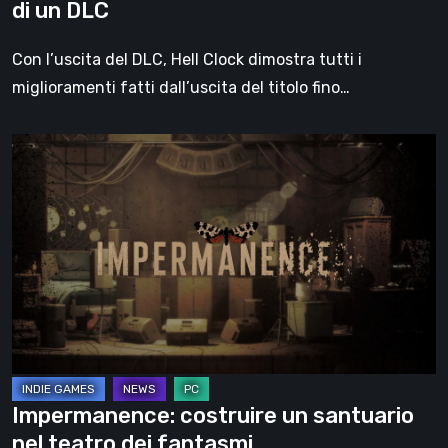
di un DLC
Con l’uscita del DLC, Hell Clock dimostra tutti i
miglioramenti fatti dall’uscita del titolo fino…
Impermanence:
costruire
un
santuario
nel
teatro
dei
fantasmi
Impermanence: costruire un santuario
nel teatro dei fantasmi