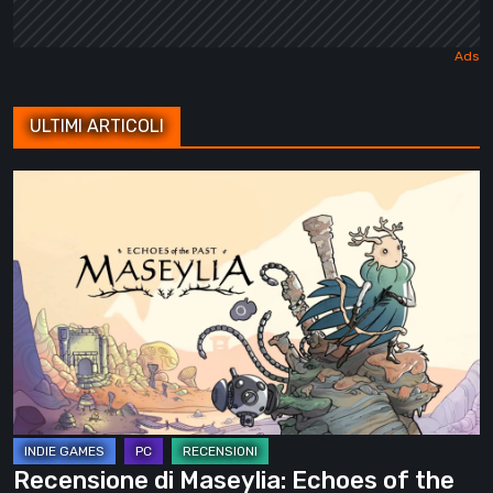
ULTIMI ARTICOLI
Recensione
di
Maseylia:
Echoes
of
the
Past
–
Un
labirinto
Recensione di Maseylia: Echoes of the
verticale