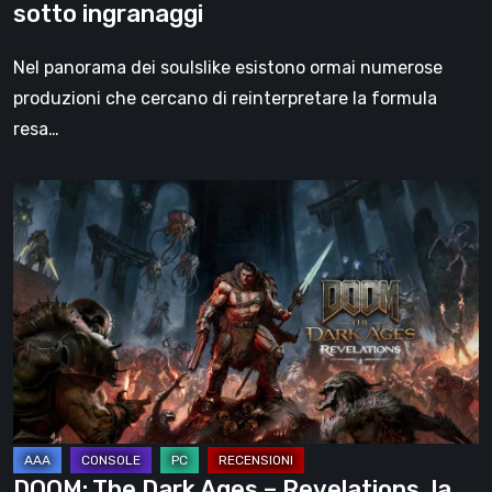
sotto ingranaggi
Nel panorama dei soulslike esistono ormai numerose
produzioni che cercano di reinterpretare la formula
resa…
DOOM:
The
Dark
Ages
–
Revelations,
la
recensione
|
La
DOOM: The Dark Ages – Revelations, la