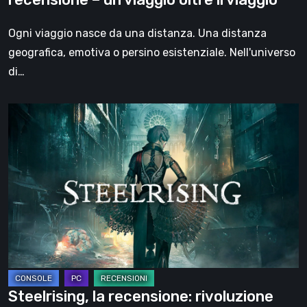
oltre
il
Ogni viaggio nasce da una distanza. Una distanza
viaggio
geografica, emotiva o persino esistenziale. Nell'universo
di…
Steelrising,
la
recensione:
rivoluzione
sotto
ingranaggi
Steelrising, la recensione: rivoluzione