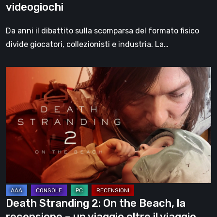
videogiochi
Da anni il dibattito sulla scomparsa del formato fisico
divide giocatori, collezionisti e industria. La…
Death
Stranding
2:
On
the
Beach,
la
recensione
–
un
Death Stranding 2: On the Beach, la
viaggio
recensione – un viaggio oltre il viaggio