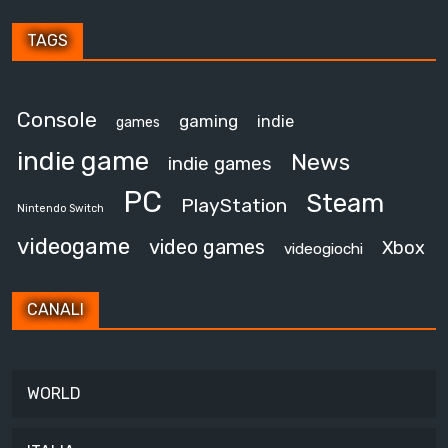
TAGS
Console
gaming
indie
games
indie game
News
indie games
PC
Steam
PlayStation
Nintendo Switch
videogame
video games
Xbox
videogiochi
CANALI
WORLD