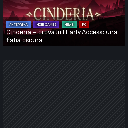
l’Early
Access:
una
fiaba
Cinderia – provato l’Early Access: una
oscura
fiaba oscura