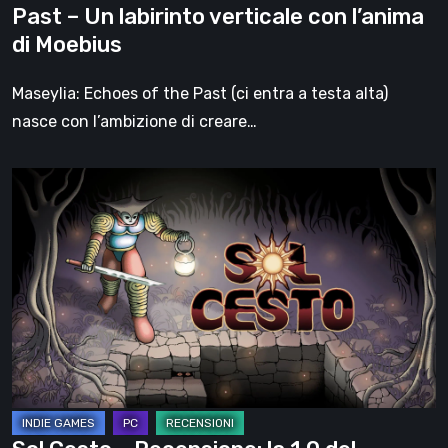
Past – Un labirinto verticale con l’anima
con
di Moebius
l’anima
di
Maseylia: Echoes of the Past (ci entra a testa alta)
Moebius
nasce con l’ambizione di creare…
Sol
Cesto
–
Recensione:
la
1.0
del
roguelite
di
Tambouille