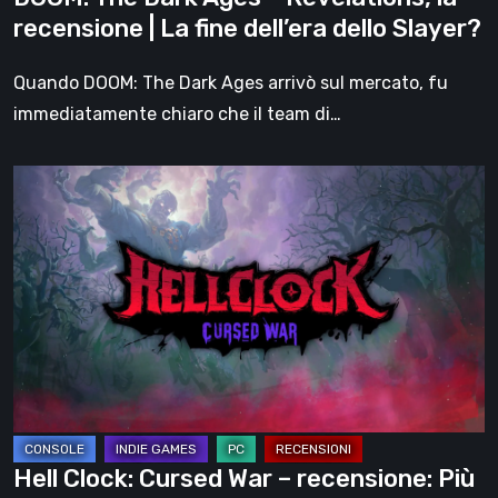
fine
recensione | La fine dell’era dello Slayer?
dell’era
dello
Quando DOOM: The Dark Ages arrivò sul mercato, fu
Slayer?
immediatamente chiaro che il team di…
Hell
Clock:
Cursed
War
–
recensione:
Più
di
un
DLC
Hell Clock: Cursed War – recensione: Più