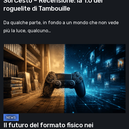
Sol Cesto – Recensione: la 1.0 del
roguelite di Tambouille
Da qualche parte, in fondo a un mondo che non vede
più la luce, qualcuno…
Il
futuro
del
formato
fisico
nei
videogiochi
Il futuro del formato fisico nei