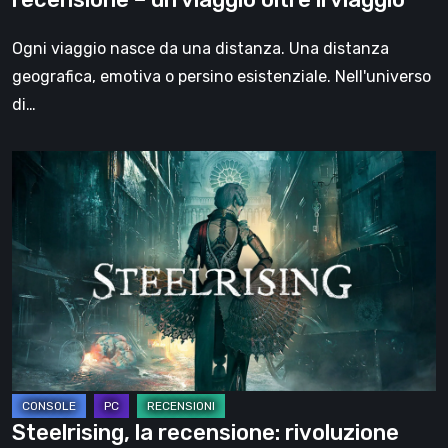
oltre
il
Ogni viaggio nasce da una distanza. Una distanza
viaggio
geografica, emotiva o persino esistenziale. Nell'universo
di…
Steelrising,
la
recensione:
rivoluzione
sotto
ingranaggi
Steelrising, la recensione: rivoluzione