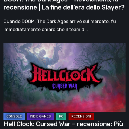
fine
recensione | La fine dell’era dello Slayer?
dell’era
dello
Quando DOOM: The Dark Ages arrivò sul mercato, fu
Slayer?
immediatamente chiaro che il team di…
Hell
Clock:
Cursed
War
–
recensione:
Più
di
un
DLC
Hell Clock: Cursed War – recensione: Più