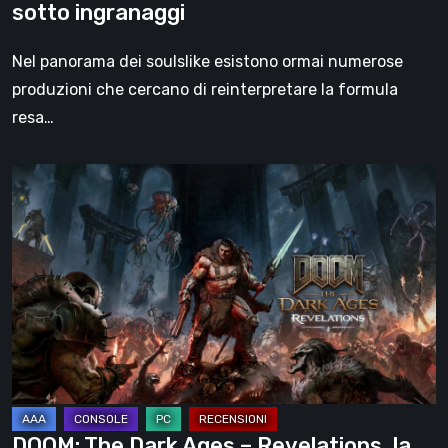
sotto ingranaggi
Nel panorama dei soulslike esistono ormai numerose
produzioni che cercano di reinterpretare la formula
resa…
DOOM:
The
Dark
Ages
–
Revelations,
la
recensione
|
La
DOOM: The Dark Ages – Revelations, la