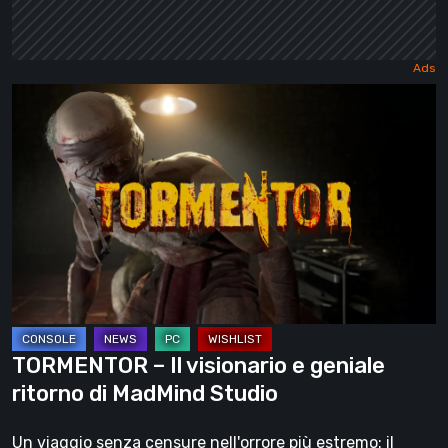
TORMENTOR
–
Il
visionario
e
geniale
ritorno
di
MadMind
Studio
TORMENTOR – Il visionario e geniale
ritorno di MadMind Studio
Un viaggio senza censure nell'orrore più estremo: il