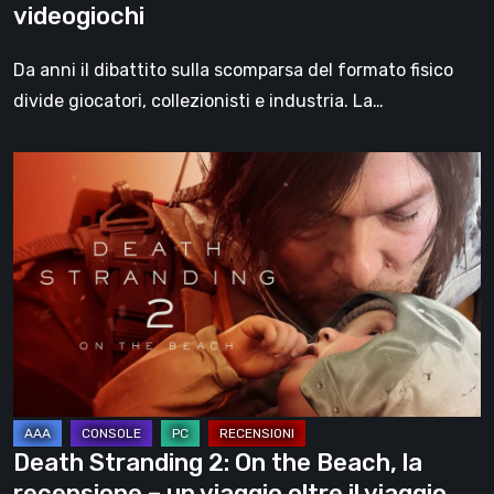
videogiochi
Da anni il dibattito sulla scomparsa del formato fisico
divide giocatori, collezionisti e industria. La…
Death
Stranding
2:
On
the
Beach,
la
recensione
–
un
Death Stranding 2: On the Beach, la
viaggio
recensione – un viaggio oltre il viaggio