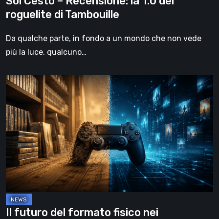
Sol Cesto – Recensione: la 1.0 del
roguelite di Tambouille
Da qualche parte, in fondo a un mondo che non vede
più la luce, qualcuno…
Il
futuro
del
formato
fisico
nei
videogiochi
Il futuro del formato fisico nei