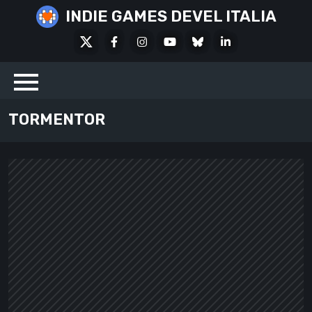
Skip
INDIE GAMES DEVEL ITALIA
to
X
Facebook
Instagram
Youtube
Bluesky
LinkedIn
content
Social
TORMENTOR