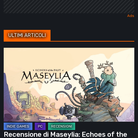
ULTIMI ARTICOLI
Recensione
di
Maseylia:
Echoes
of
the
Past
–
Un
labirinto
Recensione di Maseylia: Echoes of the
verticale