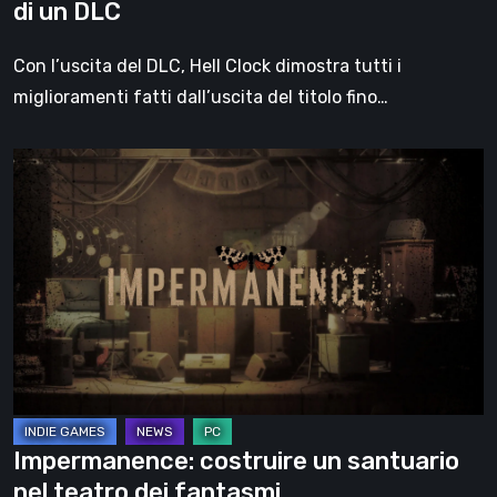
di un DLC
Con l’uscita del DLC, Hell Clock dimostra tutti i
miglioramenti fatti dall’uscita del titolo fino…
Impermanence:
costruire
un
santuario
nel
teatro
dei
fantasmi
Impermanence: costruire un santuario
nel teatro dei fantasmi