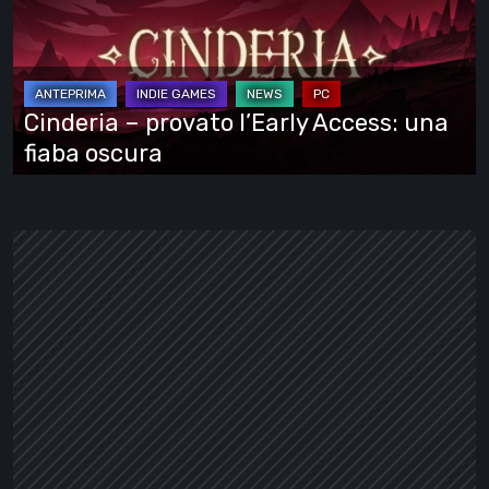
l’Early
Access:
una
fiaba
Cinderia – provato l’Early Access: una
oscura
fiaba oscura