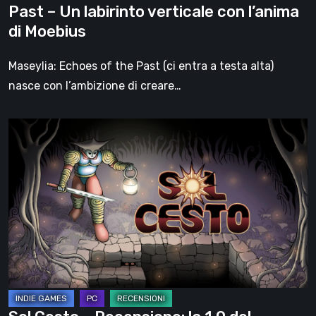
Past – Un labirinto verticale con l’anima
con
di Moebius
l’anima
di
Maseylia: Echoes of the Past (ci entra a testa alta)
Moebius
nasce con l’ambizione di creare…
Sol
Cesto
–
Recensione:
la
1.0
del
roguelite
di
Tambouille