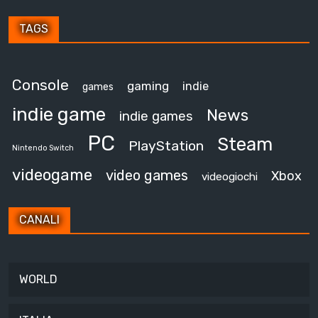
TAGS
Console
gaming
indie
games
indie game
News
indie games
PC
Steam
PlayStation
Nintendo Switch
videogame
video games
Xbox
videogiochi
CANALI
WORLD