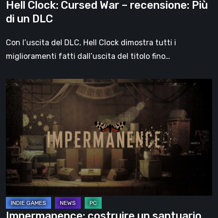
Hell Clock: Cursed War – recensione: Più
di un DLC
Con l’uscita del DLC, Hell Clock dimostra tutti i
miglioramenti fatti dall’uscita del titolo fino…
Impermanence:
costruire
un
santuario
nel
teatro
dei
fantasmi
Impermanence: costruire un santuario