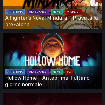
–
Provata
la
A Fighter’s Nova: Mindara – Provata la
pre-
pre-alpha
alpha
Hollow
Home
–
Anteprima:
l’ultimo
giorno
normale
Hollow Home – Anteprima: l’ultimo
giorno normale
Cinderia
–