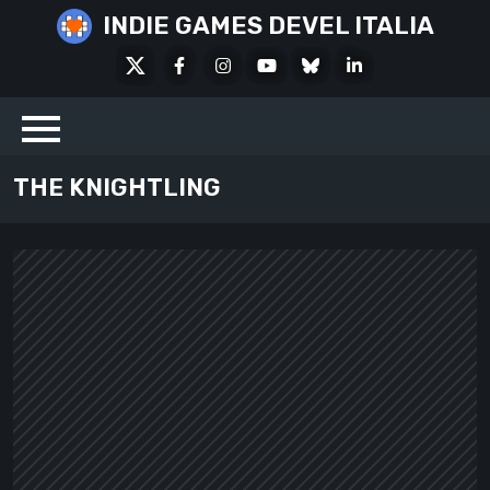
Skip
INDIE GAMES DEVEL ITALIA
to
X
Facebook
Instagram
Youtube
Bluesky
LinkedIn
content
Social
THE KNIGHTLING