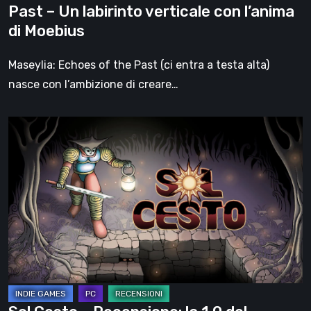
Past – Un labirinto verticale con l’anima
con
di Moebius
l’anima
di
Maseylia: Echoes of the Past (ci entra a testa alta)
Moebius
nasce con l’ambizione di creare…
Sol
Cesto
–
Recensione:
la
1.0
del
roguelite
di
Tambouille