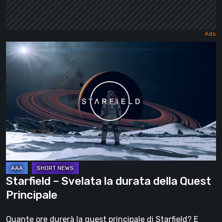
Starfield
–
Svelata
la
durata
della
Quest
Principale
Starfield – Svelata la durata della Quest
Principale
Quante ore durerà la quest principale di Starfield? E