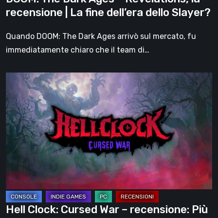
fine
recensione | La fine dell’era dello Slayer?
dell’era
dello
Quando DOOM: The Dark Ages arrivò sul mercato, fu
Slayer?
immediatamente chiaro che il team di…
Hell
Clock:
Cursed
War
–
recensione:
Più
di
un
DLC
Hell Clock: Cursed War – recensione: Più