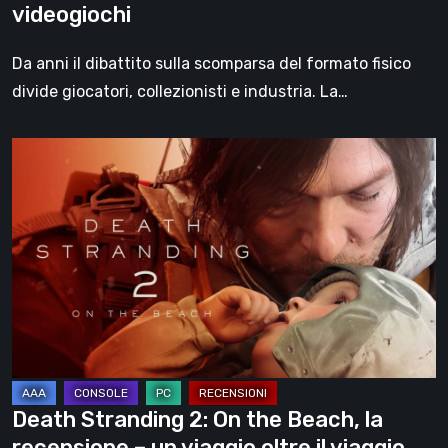
videogiochi
Da anni il dibattito sulla scomparsa del formato fisico
divide giocatori, collezionisti e industria. La…
Death
Stranding
2:
On
the
Beach,
la
recensione
–
un
Death Stranding 2: On the Beach, la
viaggio
recensione – un viaggio oltre il viaggio