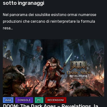
sotto ingranaggi
Nel panorama dei soulslike esistono ormai numerose
produzioni che cercano di reinterpretare la formula
resa…
DOOM:
The
Dark
Ages
–
Revelations,
la
recensione
|
La
DOOM: The Dark Ages – Revelations, la