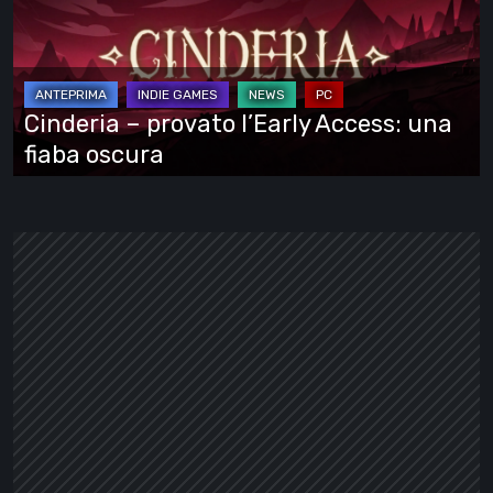
l’Early
Access:
una
fiaba
Cinderia – provato l’Early Access: una
oscura
fiaba oscura