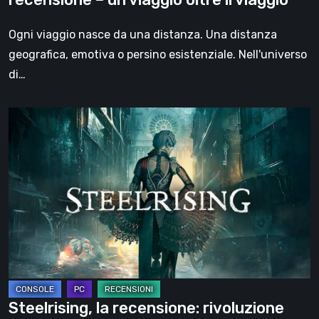
oltre
il
Ogni viaggio nasce da una distanza. Una distanza
viaggio
geografica, emotiva o persino esistenziale. Nell'universo
di…
Steelrising,
la
recensione:
rivoluzione
sotto
ingranaggi
Steelrising, la recensione: rivoluzione