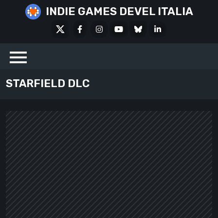
Skip
INDIE GAMES DEVEL ITALIA
to
X
Facebook
Instagram
Youtube
Bluesky
LinkedIn
content
Social
STARFIELD DLC