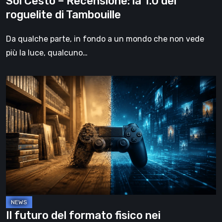
Sol Cesto – Recensione: la 1.0 del
roguelite di Tambouille
Da qualche parte, in fondo a un mondo che non vede
più la luce, qualcuno…
Il
futuro
del
formato
fisico
nei
videogiochi
Il futuro del formato fisico nei