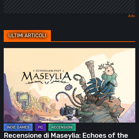
ULTIMI ARTICOLI
Recensione
di
Maseylia:
Echoes
of
the
Past
–
Un
labirinto
Recensione di Maseylia: Echoes of the
verticale