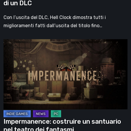
di un DLC
Con l’uscita del DLC, Hell Clock dimostra tutti i
miglioramenti fatti dall’uscita del titolo fino…
Impermanence:
costruire
un
santuario
nel
teatro
dei
fantasmi
Impermanence: costruire un santuario
nel teatro dei fantasmi