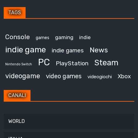
TAGS
Console
gaming
indie
games
indie game
News
indie games
PC
Steam
PlayStation
Nintendo Switch
videogame
video games
Xbox
videogiochi
CANALI
WORLD