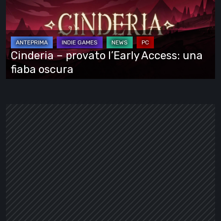
l’Early
Access:
una
fiaba
Cinderia – provato l’Early Access: una
oscura
fiaba oscura