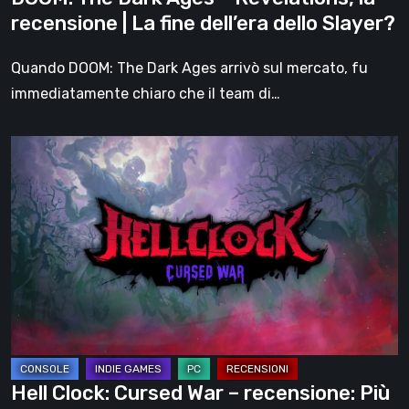
fine
recensione | La fine dell’era dello Slayer?
dell’era
dello
Quando DOOM: The Dark Ages arrivò sul mercato, fu
Slayer?
immediatamente chiaro che il team di…
Hell
Clock:
Cursed
War
–
recensione:
Più
di
un
DLC
Hell Clock: Cursed War – recensione: Più