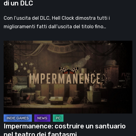
di un DLC
Con l’uscita del DLC, Hell Clock dimostra tutti i
miglioramenti fatti dall’uscita del titolo fino…
Impermanence:
costruire
un
santuario
nel
teatro
dei
fantasmi
Impermanence: costruire un santuario
nel teatro dei fantasmi