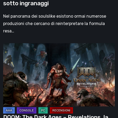
sotto ingranaggi
Nel panorama dei soulslike esistono ormai numerose
produzioni che cercano di reinterpretare la formula
resa…
DOOM:
The
Dark
Ages
–
Revelations,
la
recensione
|
La
DOOM: The Dark Ages – Revelations, la