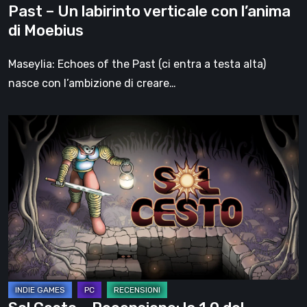
Past – Un labirinto verticale con l’anima
con
di Moebius
l’anima
di
Maseylia: Echoes of the Past (ci entra a testa alta)
Moebius
nasce con l’ambizione di creare…
Sol
Cesto
–
Recensione:
la
1.0
del
roguelite
di
Tambouille