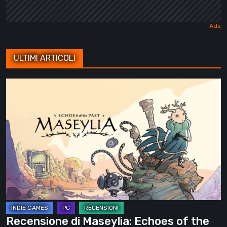
ULTIMI ARTICOLI
Recensione
di
Maseylia:
Echoes
of
the
Past
–
Un
labirinto
Recensione di Maseylia: Echoes of the
verticale