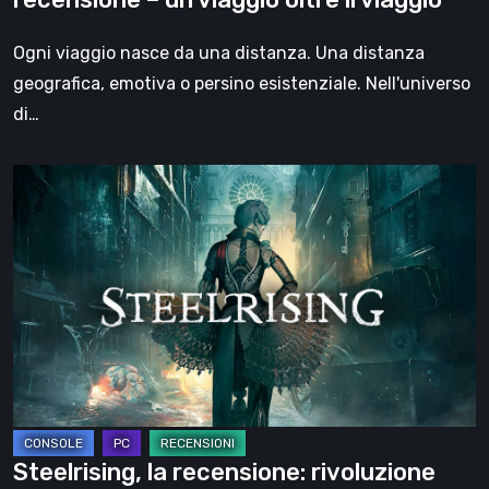
oltre
il
Ogni viaggio nasce da una distanza. Una distanza
viaggio
geografica, emotiva o persino esistenziale. Nell'universo
di…
Steelrising,
la
recensione:
rivoluzione
sotto
ingranaggi
Steelrising, la recensione: rivoluzione