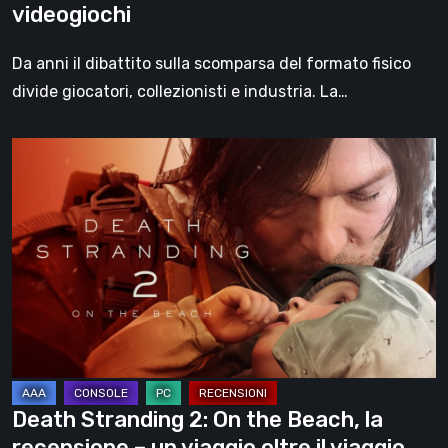
videogiochi
Da anni il dibattito sulla scomparsa del formato fisico
divide giocatori, collezionisti e industria. La…
Death
Stranding
2:
On
the
Beach,
la
recensione
–
un
Death Stranding 2: On the Beach, la
viaggio
recensione – un viaggio oltre il viaggio