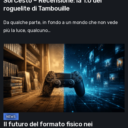
Sol Cesto – Recensione: la 1.0 del
roguelite di Tambouille
Da qualche parte, in fondo a un mondo che non vede
più la luce, qualcuno…
Il
futuro
del
formato
fisico
nei
videogiochi
Il futuro del formato fisico nei