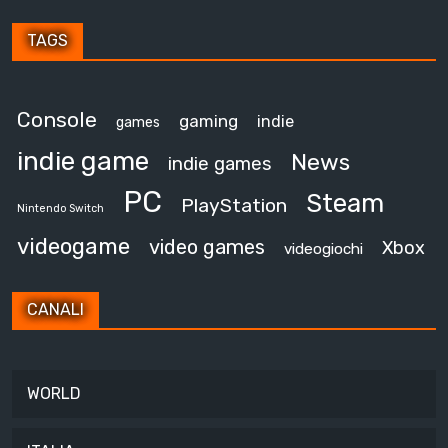
TAGS
Console
gaming
indie
games
indie game
News
indie games
PC
Steam
PlayStation
Nintendo Switch
videogame
video games
Xbox
videogiochi
CANALI
WORLD