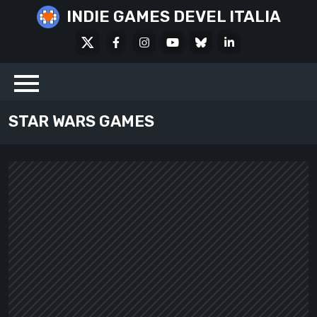
Skip
INDIE GAMES DEVEL ITALIA
to
X
Facebook
Instagram
Youtube
Bluesky
LinkedIn
content
Social
STAR WARS GAMES