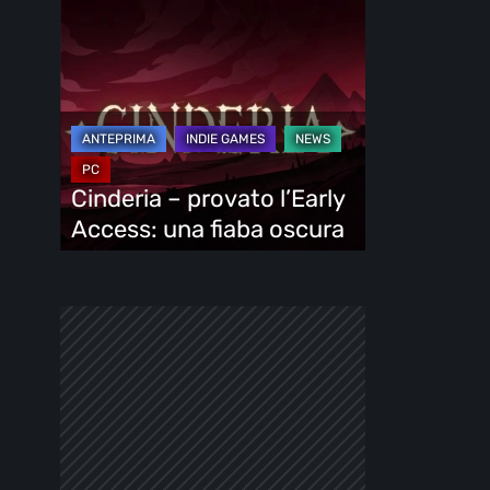
Cinderia
–
provato
l’Early
Access:
una
fiaba
Cinderia – provato l’Early
oscura
Access: una fiaba oscura