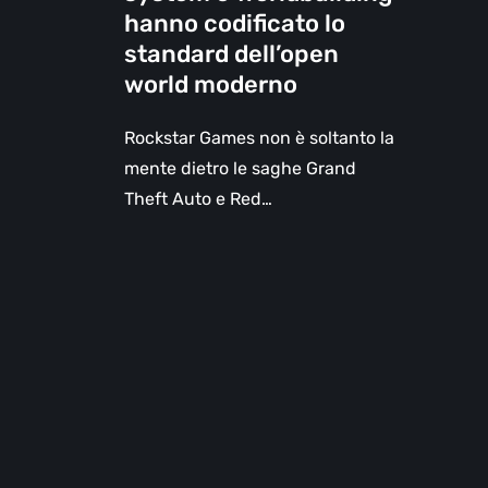
system
hanno codificato lo
e
standard dell’open
worldbuilding
world moderno
hanno
codificato
Rockstar Games non è soltanto la
lo
mente dietro le saghe Grand
standard
Theft Auto e Red…
dell’open
world
moderno