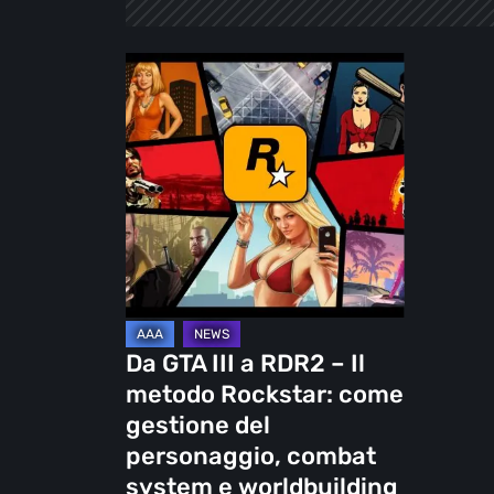
Da
GTA
III
a
RDR2
–
Il
metodo
Rockstar:
come
Da GTA III a RDR2 – Il
gestione
metodo Rockstar: come
del
gestione del
personaggio,
personaggio, combat
combat
system e worldbuilding