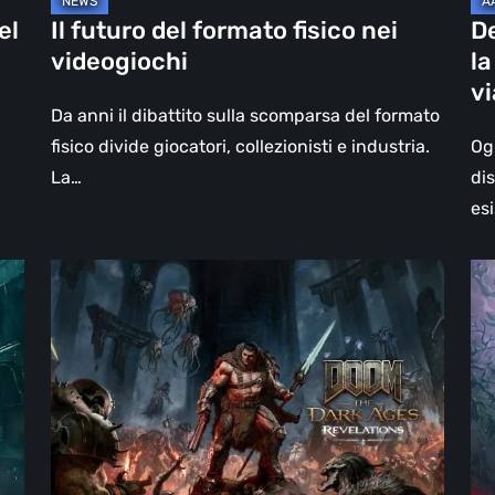
un
el
Il futuro del formato fisico nei
D
vi
videogiochi
la
olt
v
il
Da anni il dibattito sulla scomparsa del formato
vi
fisico divide giocatori, collezionisti e industria.
Og
La…
di
esi
DOOM:
Hel
The
Clo
Dark
Cu
Ages
Wa
–
–
Revelations,
re
la
Pi
recensione
di