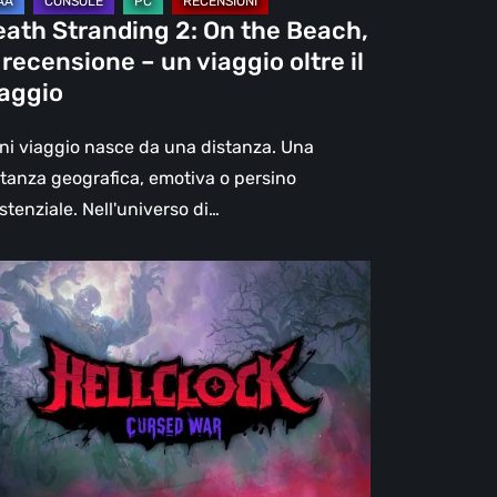
eath Stranding 2: On the Beach,
aggio
 recensione – un viaggio oltre il
re
iaggio
aggio
ni viaggio nasce da una distanza. Una
stanza geografica, emotiva o persino
stenziale. Nell'universo di…
l
ck:
rsed
r
censione:
ù