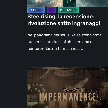
Steelrising, la recensione:
rivoluzione sotto ingranaggi
Nel panorama dei soulslike esistono ormai
numerose produzioni che cercano di
reinterpretare la formula resa…
Impermanence:
costruire
un
santuario
nel
teatro