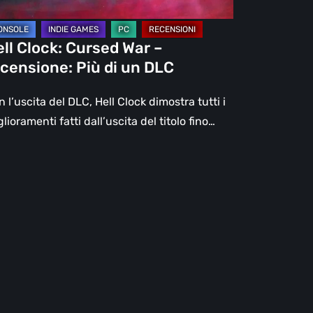
C
ll Clock: Cursed War –
censione: Più di un DLC
 l’uscita del DLC, Hell Clock dimostra tutti i
lioramenti fatti dall’uscita del titolo fino…