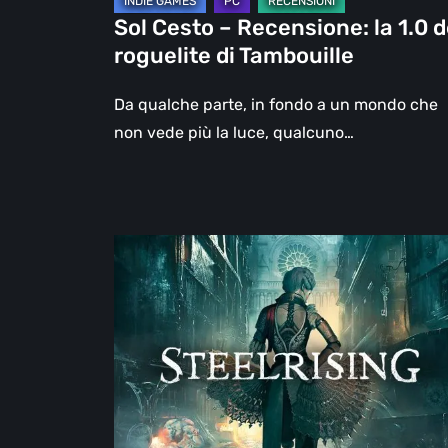
Tambouille
Sol Cesto – Recensione: la 1.0 d
roguelite di Tambouille
Da qualche parte, in fondo a un mondo che
non vede più la luce, qualcuno…
Steelrising,
la
recensione:
rivoluzione
sotto
ingranaggi