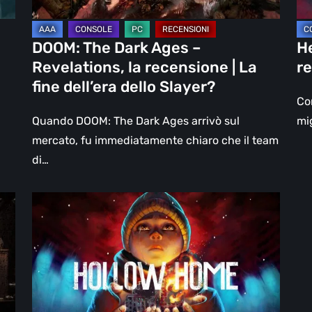
|
un
La
DL
DOOM: The Dark Ages –
He
fine
Revelations, la recensione | La
re
dell’era
fine dell’era dello Slayer?
dello
Con
Slayer?
Quando DOOM: The Dark Ages arrivò sul
mig
mercato, fu immediatamente chiaro che il team
di…
Hollow
Home
–
Anteprima:
l’ultimo
giorno