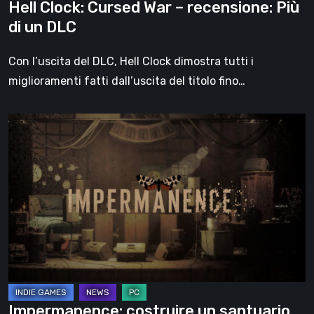
Hell Clock: Cursed War – recensione: Più
di un DLC
Con l’uscita del DLC, Hell Clock dimostra tutti i
miglioramenti fatti dall’uscita del titolo fino…
Impermanence:
costruire
un
santuario
nel
teatro
dei
fantasmi
Impermanence: costruire un santuario