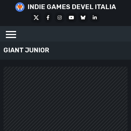
Skip
INDIE GAMES DEVEL ITALIA
to
X
Facebook
Instagram
Youtube
Bluesky
LinkedIn
content
Social
GIANT JUNIOR