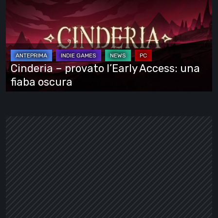
provato
l’Early
Access:
una
fiaba
Cinderia – provato l’Early Access: una
oscura
fiaba oscura