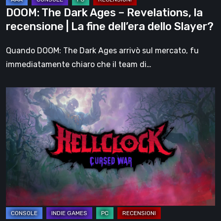
La
DOOM: The Dark Ages – Revelations, la
fine
recensione | La fine dell’era dello Slayer?
dell’era
dello
Quando DOOM: The Dark Ages arrivò sul mercato, fu
Slayer?
immediatamente chiaro che il team di…
Hell
Clock:
Cursed
War
–
recensione:
Più
di
un
DLC