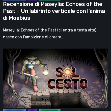
Recensione di Maseylia: Echoes of the
verticale
Past – Un labirinto verticale con l’anima
con
di Moebius
l’anima
di
Maseylia: Echoes of the Past (ci entra a testa alta)
Moebius
nasce con l’ambizione di creare…
Sol
Cesto
–
Recensione:
la
1.0
del
roguelite
di