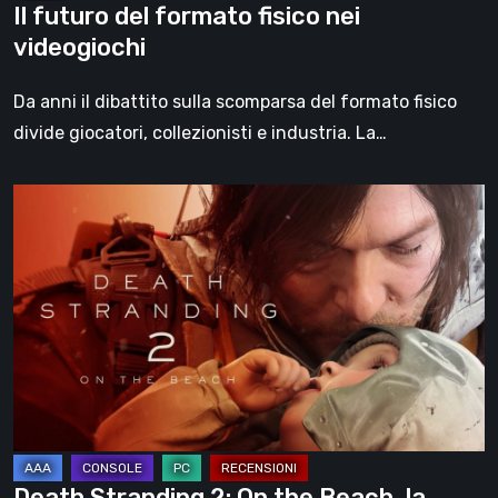
Il futuro del formato fisico nei
videogiochi
Da anni il dibattito sulla scomparsa del formato fisico
divide giocatori, collezionisti e industria. La…
Death
Stranding
2:
On
the
Beach,
la
recensione
–
un
Death Stranding 2: On the Beach, la