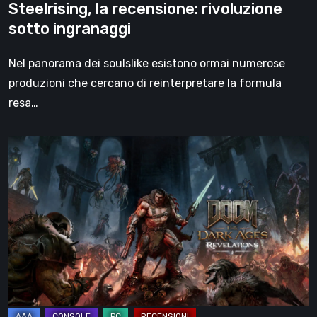
Steelrising, la recensione: rivoluzione
sotto ingranaggi
Nel panorama dei soulslike esistono ormai numerose
produzioni che cercano di reinterpretare la formula
resa…
DOOM:
The
Dark
Ages
–
Revelations,
la
recensione
|