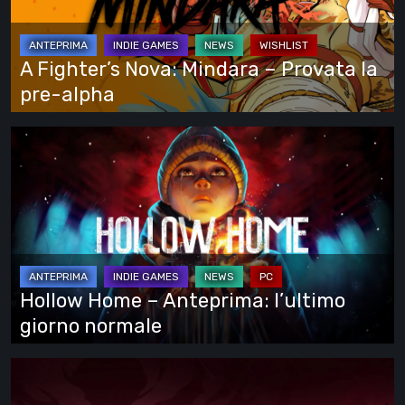
–
Provata
la
A Fighter’s Nova: Mindara – Provata la
pre-
pre-alpha
alpha
Hollow
Home
–
Anteprima:
l’ultimo
giorno
normale
Hollow Home – Anteprima: l’ultimo
giorno normale
Cinderia
–