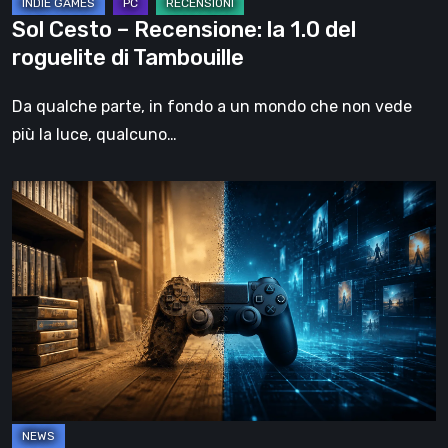
Tambouille
Sol Cesto – Recensione: la 1.0 del
roguelite di Tambouille
Da qualche parte, in fondo a un mondo che non vede
più la luce, qualcuno…
Il
futuro
del
formato
fisico
nei
videogiochi