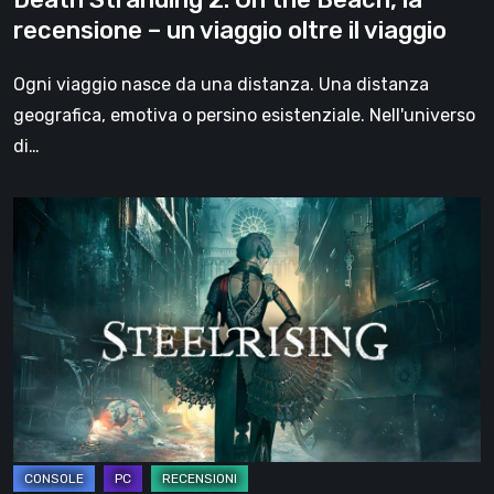
viaggio
recensione – un viaggio oltre il viaggio
oltre
il
Ogni viaggio nasce da una distanza. Una distanza
viaggio
geografica, emotiva o persino esistenziale. Nell'universo
di…
Steelrising,
la
recensione:
rivoluzione
sotto
ingranaggi