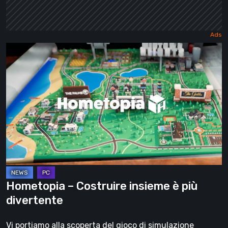
Hometopia
–
Costruire
insieme
è
più
divertente
Hometopia – Costruire insieme è più
divertente
Vi portiamo alla scoperta del gioco di simulazione