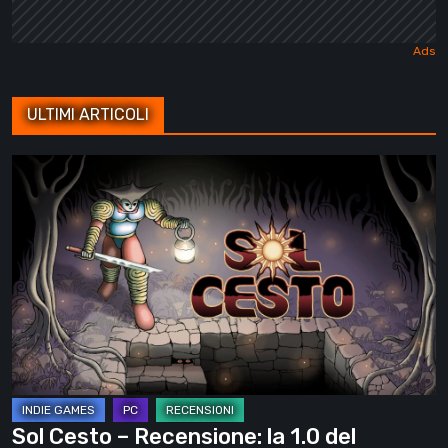
ULTIMI ARTICOLI
Sol
Cesto
–
Recensione:
la
1.0
del
roguelite
di
Tambouille
Sol Cesto – Recensione: la 1.0 del