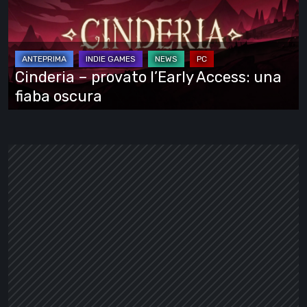
l’Early
Access:
una
fiaba
Cinderia – provato l’Early Access: una
oscura
fiaba oscura