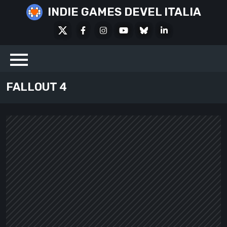
Skip
INDIE GAMES DEVEL ITALIA
to
X
Facebook
Instagram
Youtube
Bluesky
LinkedIn
content
Social
FALLOUT 4