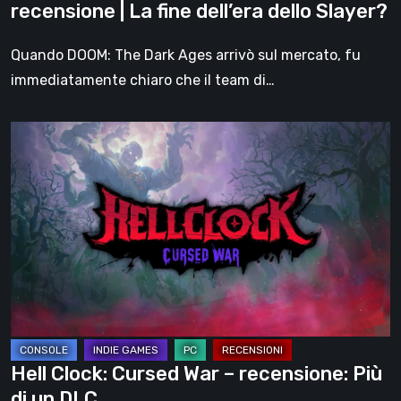
recensione | La fine dell’era dello Slayer?
dell’era
dello
Quando DOOM: The Dark Ages arrivò sul mercato, fu
Slayer?
immediatamente chiaro che il team di…
Hell
Clock:
Cursed
War
–
recensione:
Più
di
un
DLC
Hell Clock: Cursed War – recensione: Più
di un DLC