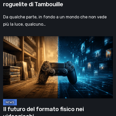
roguelite di Tambouille
Da qualche parte, in fondo a un mondo che non vede
più la luce, qualcuno…
Il
futuro
del
formato
fisico
nei
videogiochi
Il futuro del formato fisico nei