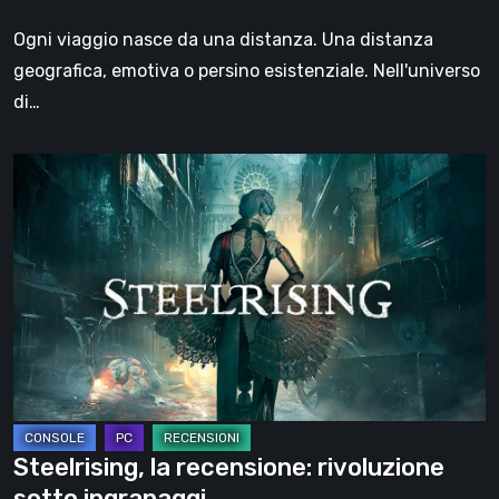
il
Ogni viaggio nasce da una distanza. Una distanza
viaggio
geografica, emotiva o persino esistenziale. Nell'universo
di…
Steelrising,
la
recensione:
rivoluzione
sotto
ingranaggi
Steelrising, la recensione: rivoluzione
sotto ingranaggi