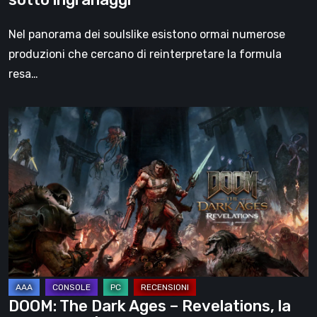
Nel panorama dei soulslike esistono ormai numerose
produzioni che cercano di reinterpretare la formula
resa…
DOOM:
The
Dark
Ages
–
Revelations,
la
recensione
|
La
DOOM: The Dark Ages – Revelations, la
fine