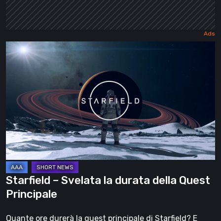
Starfield
–
Svelata
la
durata
della
Quest
Principale
Starfield – Svelata la durata della Quest
Principale
Quante ore durerà la quest principale di Starfield? E