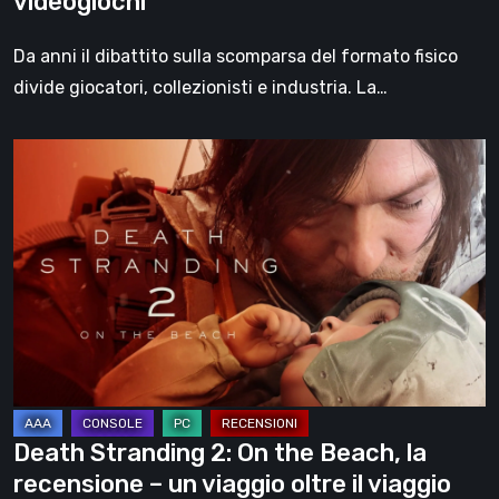
videogiochi
Da anni il dibattito sulla scomparsa del formato fisico
divide giocatori, collezionisti e industria. La…
Death
Stranding
2:
On
the
Beach,
la
recensione
–
un
Death Stranding 2: On the Beach, la
viaggio
recensione – un viaggio oltre il viaggio
oltre