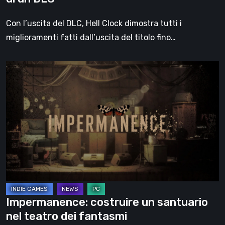
Con l’uscita del DLC, Hell Clock dimostra tutti i
miglioramenti fatti dall’uscita del titolo fino…
Impermanence:
costruire
un
santuario
nel
teatro
dei
fantasmi
Impermanence: costruire un santuario
nel teatro dei fantasmi