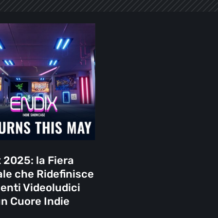
isce
dici
 2025: la Fiera
ale che Ridefinisce
venti Videoludici
n Cuore Indie