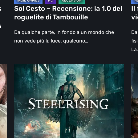
Tambouille
s
Sol Cesto – Recensione: la 1.0 del
Il
roguelite di Tambouille
v
s
Da qualche parte, in fondo a un mondo che
Da 
non vede più la luce, qualcuno…
fis
La
Steelrising,
DO
la
Th
recensione:
Da
rivoluzione
Ag
sotto
–
ingranaggi
Rev
la
re
|