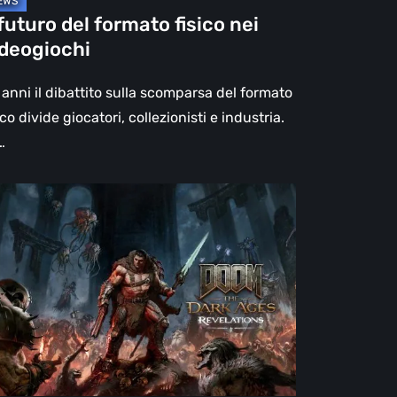
 futuro del formato fisico nei
ideogiochi
anni il dibattito sulla scomparsa del formato
ico divide giocatori, collezionisti e industria.
…
OM:
e
rk
es
elations,
censione