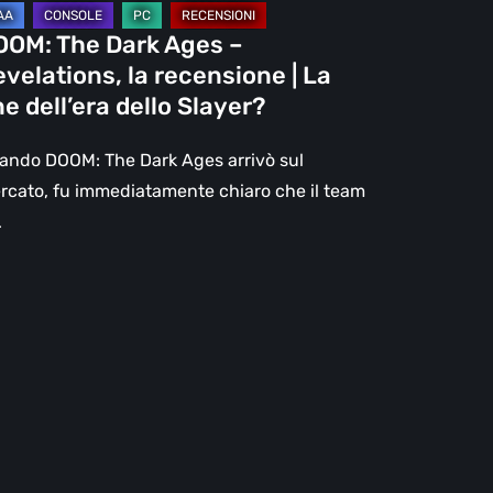
OOM: The Dark Ages –
e
velations, la recensione | La
l’era
ne dell’era dello Slayer?
lo
ayer?
ando DOOM: The Dark Ages arrivò sul
rcato, fu immediatamente chiaro che il team
…