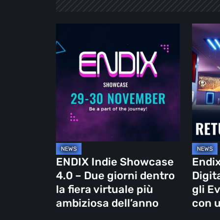
ENDIX
Endix
Indie
2025:
Showcase
la
4.0
Fiera
–
Digitale
Due
che
giorni
Ridefin
dentro
gli
la
Eventi
fiera
Videolu
ENDIX Indie Showcase
Endix
virtuale
con
4.0 – Due giorni dentro
Digit
più
un
la fiera virtuale più
gli E
ambiziosa
Cuore
ambiziosa dell’anno
con u
dell’anno
Indie