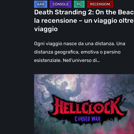
un
Death Stranding 2: On the Beac
viaggio
la recensione – un viaggio oltre 
oltre
viaggio
il
viaggio
Ogni viaggio nasce da una distanza. Una
distanza geografica, emotiva o persino
esistenziale. Nell'universo di…
Hell
Clock:
Cursed
War
–
recensione:
Più