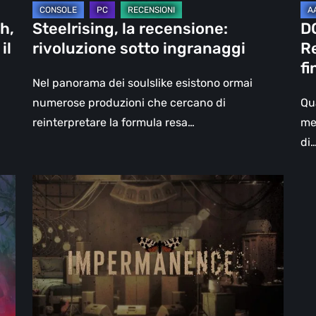
La
h,
Steelrising, la recensione:
D
fin
il
rivoluzione sotto ingranaggi
Re
del
fi
del
Nel panorama dei soulslike esistono ormai
Sl
numerose produzioni che cercano di
Qu
reinterpretare la formula resa…
me
di
Impermanence:
costruire
un
santuario
nel
teatro
dei