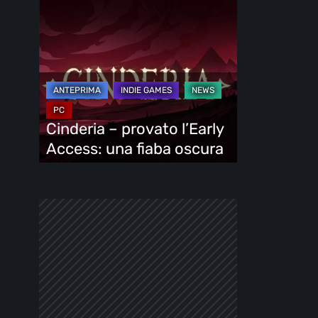
Cinderia
–
provato
l’Early
Access:
una
fiaba
Cinderia – provato l’Early
oscura
Access: una fiaba oscura