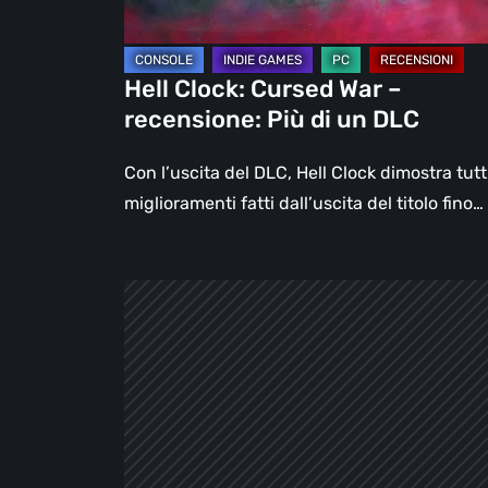
di
un
DLC
Hell Clock: Cursed War –
recensione: Più di un DLC
Con l’uscita del DLC, Hell Clock dimostra tutti
miglioramenti fatti dall’uscita del titolo fino…