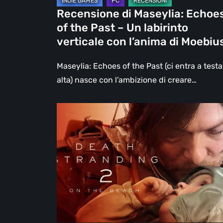
labirinto
Recensione di Maseylia: Echoe
verticale
of the Past – Un labirinto
con
verticale con l’anima di Moebiu
l’anima
di
Maseylia: Echoes of the Past (ci entra a testa
Moebius
alta) nasce con l’ambizione di creare…
Death
Stranding
2:
On
the
Beach,
la
recensione
–