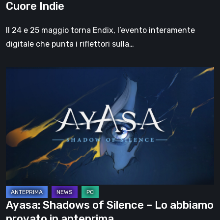
Cuore Indie
Cuore
Indie
Il 24 e 25 maggio torna Endix, l’evento interamente
digitale che punta i riflettori sulla…
Ayasa:
Shadows
of
Silence
–
Lo
abbiamo
provato
in
anteprima
Ayasa: Shadows of Silence – Lo abbiamo
provato in anteprima