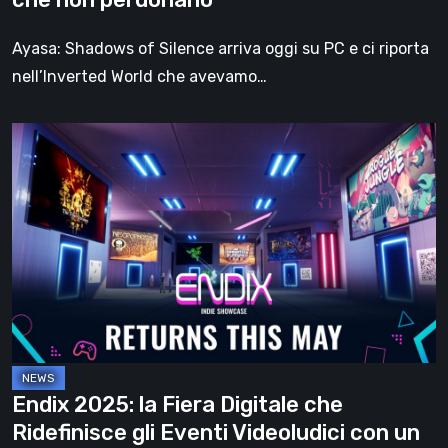
e
sei
Ayasa: Shadows of Silence arriva oggi su PC e ci riporta
terre
nell’Inverted World che avevamo…
che
non
Endix
perdonano
2025:
la
Fiera
Digitale
che
Ridefinisce
gli
Eventi
Videoludici
Endix 2025: la Fiera Digitale che
con
Ridefinisce gli Eventi Videoludici con un
un