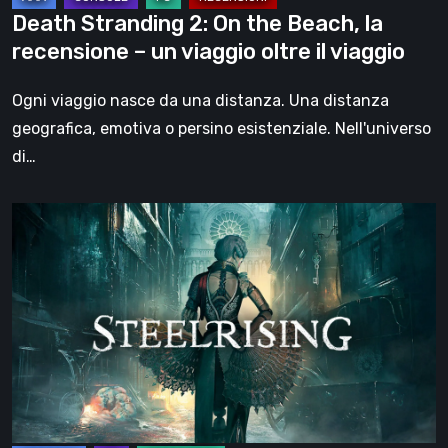
un
Death Stranding 2: On the Beach, la
viaggio
recensione – un viaggio oltre il viaggio
oltre
il
Ogni viaggio nasce da una distanza. Una distanza
viaggio
geografica, emotiva o persino esistenziale. Nell'universo
di…
Steelrising,
la
recensione:
rivoluzione
sotto
ingranaggi