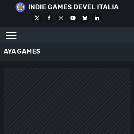
Skip
INDIE GAMES DEVEL ITALIA
to
X
Facebook
Instagram
Youtube
Bluesky
LinkedIn
content
Social
AYA GAMES