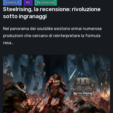
Steelrising, la recensione: rivoluzione
sotto ingranaggi
Nel panorama dei soulslike esistono ormai numerose
produzioni che cercano di reinterpretare la formula
resa…
DOOM:
The
Dark
Ages
–
Revelations,
la
recensione