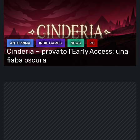
–
provato
l’Early
Access:
una
fiaba
Cinderia – provato l’Early Access: una
oscura
fiaba oscura