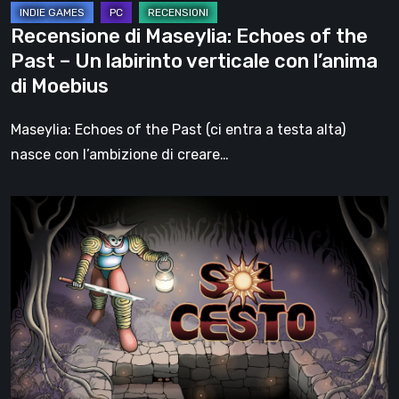
labirinto
Recensione di Maseylia: Echoes of the
verticale
Past – Un labirinto verticale con l’anima
con
di Moebius
l’anima
di
Maseylia: Echoes of the Past (ci entra a testa alta)
Moebius
nasce con l’ambizione di creare…
Sol
Cesto
–
Recensione:
la
1.0
del
roguelite