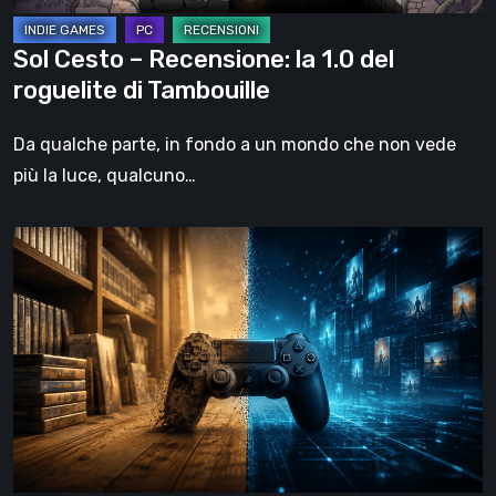
di
Tambouille
Sol Cesto – Recensione: la 1.0 del
roguelite di Tambouille
Da qualche parte, in fondo a un mondo che non vede
più la luce, qualcuno…
Il
futuro
del
formato
fisico
nei
videogiochi