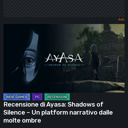
Recensione
di
Ayasa:
Shadows
of
Silence
–
Un
platform
narrativo
Recensione di Ayasa: Shadows of
dalle
Silence – Un platform narrativo dalle
molte
molte ombre
ombre