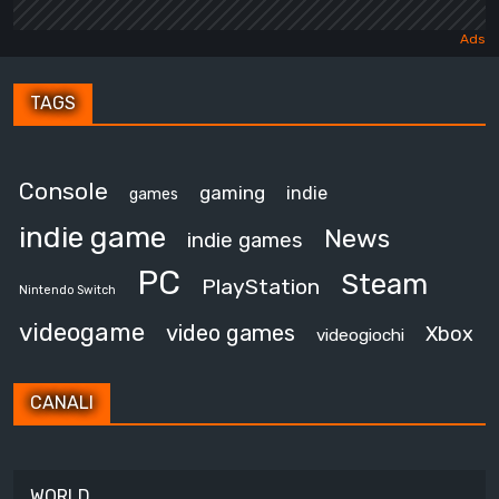
TAGS
Console
gaming
indie
games
indie game
News
indie games
PC
Steam
PlayStation
Nintendo Switch
videogame
video games
Xbox
videogiochi
CANALI
WORLD