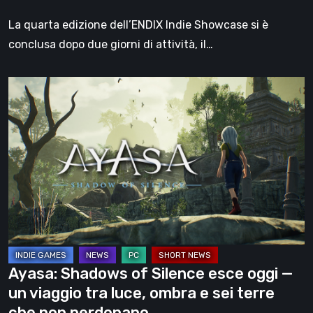
dell’anno
La quarta edizione dell’ENDIX Indie Showcase si è
conclusa dopo due giorni di attività, il…
Ayasa:
Shadows
of
Silence
esce
oggi
—
un
viaggio
tra
Ayasa: Shadows of Silence esce oggi —
luce,
un viaggio tra luce, ombra e sei terre
ombra
che non perdonano