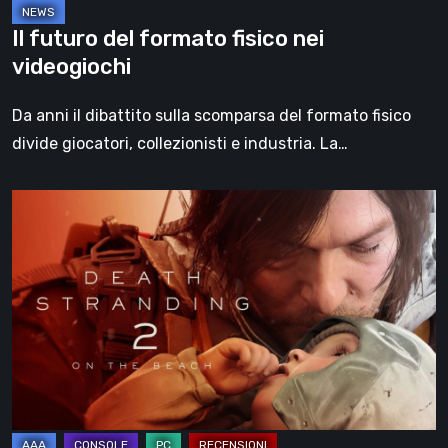
Il futuro del formato fisico nei
videogiochi
Da anni il dibattito sulla scomparsa del formato fisico
divide giocatori, collezionisti e industria. La…
Death
Stranding
2:
On
the
Beach,
la
recensione
–