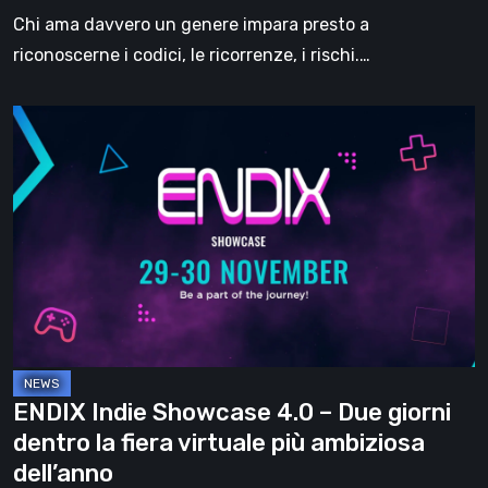
Chi ama davvero un genere impara presto a
riconoscerne i codici, le ricorrenze, i rischi.…
ENDIX
Indie
Showcase
4.0
–
Due
giorni
dentro
la
fiera
ENDIX Indie Showcase 4.0 – Due giorni
virtuale
dentro la fiera virtuale più ambiziosa
più
dell’anno
ambiziosa