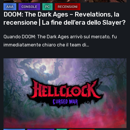
|
La
DOOM: The Dark Ages – Revelations, la
fine
recensione | La fine dell’era dello Slayer?
dell’era
dello
Quando DOOM: The Dark Ages arrivò sul mercato, fu
Slayer?
immediatamente chiaro che il team di…
Hell
Clock:
Cursed
War
–
recensione:
Più
di
un