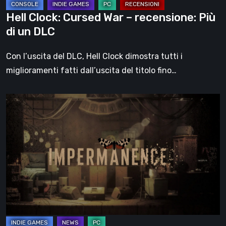
DLC
Hell Clock: Cursed War – recensione: Più
di un DLC
Con l’uscita del DLC, Hell Clock dimostra tutti i
miglioramenti fatti dall’uscita del titolo fino…
Impermanence:
costruire
un
santuario
nel
teatro
dei
fantasmi