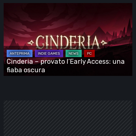
Cinderia
–
provato
l’Early
Access:
una
fiaba
Cinderia – provato l’Early Access: una
oscura
fiaba oscura