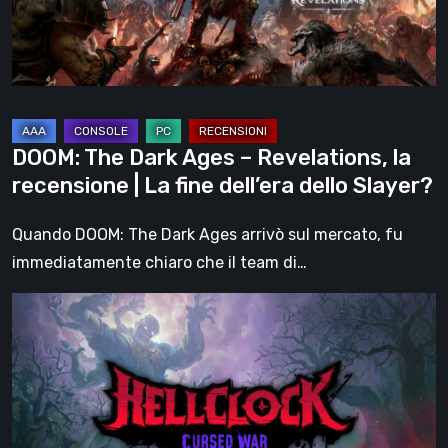
la
recensione
|
La
fine
DOOM: The Dark Ages – Revelations, la
dell’era
recensione | La fine dell’era dello Slayer?
dello
Slayer?
Quando DOOM: The Dark Ages arrivò sul mercato, fu
immediatamente chiaro che il team di…
Hell
Clock:
Cursed
War
–
recensione: