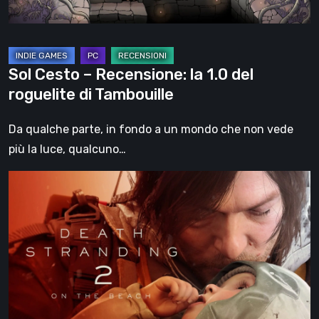
roguelite
di
Tambouille
Sol Cesto – Recensione: la 1.0 del
roguelite di Tambouille
Da qualche parte, in fondo a un mondo che non vede
più la luce, qualcuno…
Death
Stranding
2:
On
the
Beach,
la