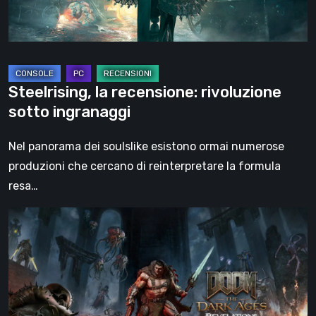
Steelrising, la recensione: rivoluzione
sotto ingranaggi
Nel panorama dei soulslike esistono ormai numerose
produzioni che cercano di reinterpretare la formula
resa…
DOOM:
The
Dark
Ages
–
Revelations,